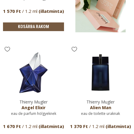
1 570 Ft
/ 1.2 ml
(illatminta)
KOSÁRBA RAKOM
Thierry Mugler
Thierry Mugler
Angel Elixir
Alien Man
eau de parfum hölgyeknek
eau de toilette uraknak
1 670 Ft
/ 1.2 ml
(illatminta)
1 370 Ft
/ 1.2 ml
(illatminta)