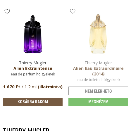
Thierry Mugler
Thierry Mugler
Alien Extraintense
Alien Eau Extraordinaire
(2014)
eau de parfum hölgyeknek
eau de toilette hölgyeknek
1 670 Ft
/ 1.2 ml
(illatminta)
NEM ELÉRHETŐ
KOSÁRBA RAKOM
MEGNÉZEM
THIERRY MUGLER