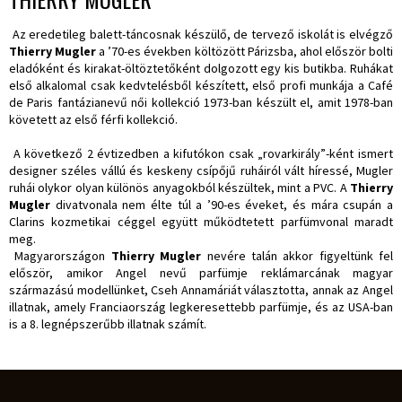
Az eredetileg balett-táncosnak készülő, de tervező iskolát is elvégző
Thierry Mugler
a ’70-es években költözött Párizsba, ahol először bolti
eladóként és kirakat-öltöztetőként dolgozott egy kis butikba. Ruhákat
első alkalomal csak kedvtelésből készített, első profi munkája a Café
de Paris fantázianevű női kollekció 1973-ban készült el, amit 1978-ban
követett az első férfi kollekció.
A következő 2 évtizedben a kifutókon csak „rovarkirály”-ként ismert
designer széles vállú és keskeny csípőjű ruháiról vált híressé, Mugler
ruhái olykor olyan különös anyagokból készültek, mint a PVC. A
Thierry
Mugler
divatvonala nem élte túl a ’90-es éveket, és mára csupán a
Clarins kozmetikai céggel együtt működtetett parfümvonal maradt
meg.
Magyarországon
Thierry Mugler
nevére talán akkor figyeltünk fel
először, amikor Angel nevű parfümje reklámarcának magyar
származású modellünket, Cseh Annamáriát választotta, annak az Angel
illatnak, amely Franciaország legkeresettebb parfümje, és az USA-ban
is a 8. legnépszerűbb illatnak számít.