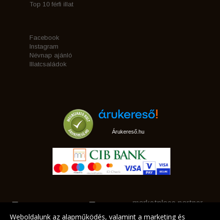
Top 10 férfi illat
Facebook
Instagram
Névnap ajánló
Illatcsaládok
Árukereső.hu
marketplace partner
Weboldalunk az alapműködés, valamint a marketing és