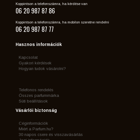
Koppintson a telefonszámra, ha kérdése van
06 20 987 87 86
Koppintson a telefonszámra, ha mobilon szeretne rendelni
06 20 987 87 77
Hasznos információk
Kapcsolat
Gyakori kérdések
Hogyan tudok vásárolni?
Telefonos rendelés
Összes parfummárka
Süti beállítások
Vásárlói biztonság
Céginformációk
Miért a Parfum.hu?
30 napos csere és visszavásárlás