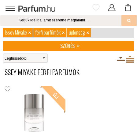
Issey Miyake
férfi parfümök
újdonság
SZŰRÉS
ISSEY MIYAKE FÉRFI PARFÜMÖK