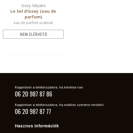
Issey Miyake
Le Sel d’Issey (eau de
parfum)
eau de parfum uraknak
NEM ELÉRHETŐ
Koppintson a telefonszámra, ha kérdése van
06 20 987 87 86
Koppintson a telefonszámra, ha mobilon szeretne rendelni
06 20 987 87 77
Hasznos információk