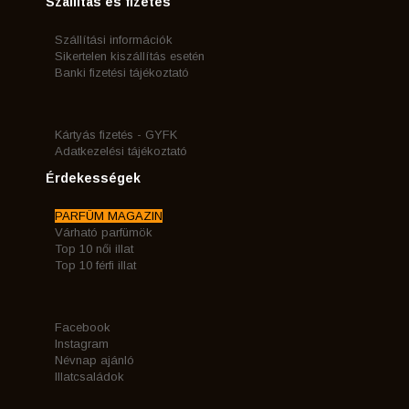
Szállítás és fizetés
Szállítási információk
Sikertelen kiszállítás esetén
Banki fizetési tájékoztató
Kártyás fizetés - GYFK
Adatkezelési tájékoztató
Érdekességek
PARFÜM MAGAZIN
Várható parfümök
Top 10 női illat
Top 10 férfi illat
Facebook
Instagram
Névnap ajánló
Illatcsaládok