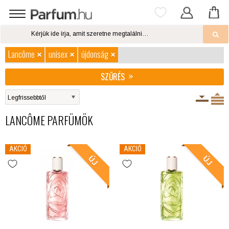
Lancôme
unisex
újdonság
SZŰRÉS
LANCÔME PARFÜMÖK
AKCIÓ
AKCIÓ