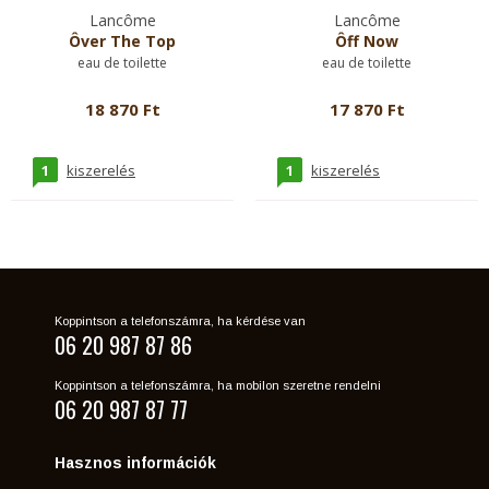
Lancôme
Lancôme
Ôver The Top
Ôff Now
eau de toilette
eau de toilette
18 870 Ft
17 870 Ft
1
1
kiszerelés
kiszerelés
Koppintson a telefonszámra, ha kérdése van
06 20 987 87 86
Koppintson a telefonszámra, ha mobilon szeretne rendelni
06 20 987 87 77
Hasznos információk