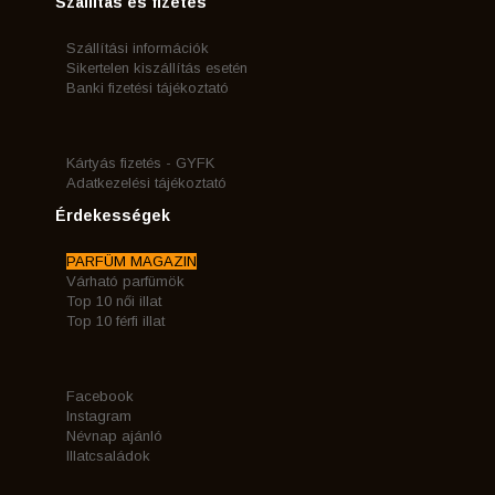
Szállítás és fizetés
Szállítási információk
Sikertelen kiszállítás esetén
Banki fizetési tájékoztató
Kártyás fizetés - GYFK
Adatkezelési tájékoztató
Érdekességek
PARFÜM MAGAZIN
Várható parfümök
Top 10 női illat
Top 10 férfi illat
Facebook
Instagram
Névnap ajánló
Illatcsaládok