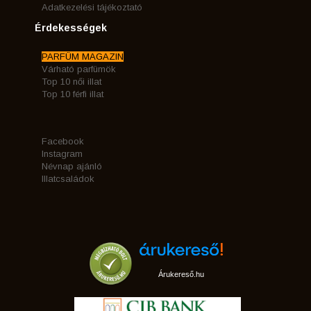
Adatkezelési tájékoztató
Érdekességek
PARFÜM MAGAZIN
Várható parfümök
Top 10 női illat
Top 10 férfi illat
Facebook
Instagram
Névnap ajánló
Illatcsaládok
Árukereső.hu