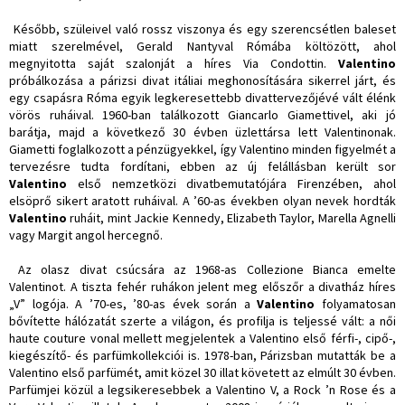
Később, szüleivel való rossz viszonya és egy szerencsétlen baleset
miatt szerelmével, Gerald Nantyval Rómába költözött, ahol
megnyitotta saját szalonját a híres Via Condottin.
Valentino
próbálkozása a párizsi divat itáliai meghonosítására sikerrel járt, és
egy csapásra Róma egyik legkeresettebb divattervezőjévé vált élénk
vörös ruháival. 1960-ban találkozott Giancarlo Giamettivel, aki jó
barátja, majd a következő 30 évben üzlettársa lett Valentinonak.
Giametti foglalkozott a pénzügyekkel, így Valentino minden figyelmét a
tervezésre tudta fordítani, ebben az új felállásban került sor
Valentino
első nemzetközi divatbemutatójára Firenzében, ahol
elsöprő sikert aratott ruháival. A ’60-as években olyan nevek hordták
Valentino
ruháit, mint Jackie Kennedy, Elizabeth Taylor, Marella Agnelli
vagy Margit angol hercegnő.
Az olasz divat csúcsára az 1968-as Collezione Bianca emelte
Valentinot. A tiszta fehér ruhákon jelent meg előszőr a divatház híres
„V” logója. A ’70-es, ’80-as évek során a
Valentino
folyamatosan
bővítette hálózatát szerte a világon, és profilja is teljessé vált: a női
haute couture vonal mellett megjelentek a Valentino első férfi-, cipő-,
kiegészítő- és parfümkollekciói is. 1978-ban, Párizsban mutatták be a
Valentino első parfümét, amit közel 30 illat követett az elmúlt 30 évben.
Parfümjei közül a legsikeresebbek a Valentino V, a Rock ’n Rose és a