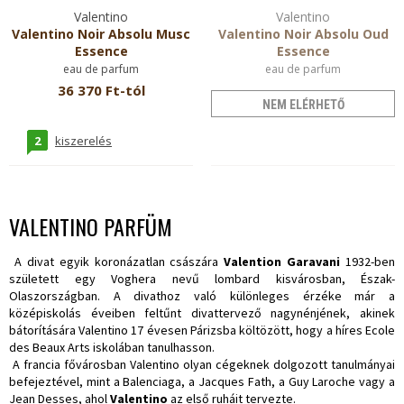
Valentino
Valentino
Valentino Noir Absolu Musc
Valentino Noir Absolu Oud
Essence
Essence
eau de parfum
eau de parfum
36 370 Ft-tól
NEM ELÉRHETŐ
2
kiszerelés
VALENTINO PARFÜM
A divat egyik koronázatlan császára
Valention Garavani
1932-ben
született egy Voghera nevű lombard kisvárosban, Észak-
Olaszországban. A divathoz való különleges érzéke már a
középiskolás éveiben feltűnt divattervező nagynénjének, akinek
bátorítására Valentino 17 évesen Párizsba költözött, hogy a híres Ecole
des Beaux Arts iskolában tanulhasson.
A francia fővárosban Valentino olyan cégeknek dolgozott tanulmányai
befejeztével, mint a Balenciaga, a Jacques Fath, a Guy Laroche vagy a
Jean Desses, ahol
Valentino
az első ruháit tervezte.