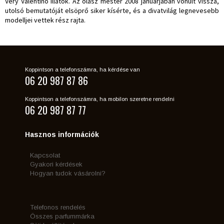
Very Valentino illatok. Az olasz mester 2008 januárjában vonult vissza,
utolsó bemutatóját elsöprő siker kísérte, és a divatvilág legnevesebb
modelljei vettek rész rajta.
Koppintson a telefonszámra, ha kérdése van
06 20 987 87 86
Koppintson a telefonszámra, ha mobilon szeretne rendelni
06 20 987 87 77
Hasznos információk
Kapcsolat
Gyakori kérdések
Hogyan tudok vásárolni?
Telefonos rendelés
Összes parfummárka