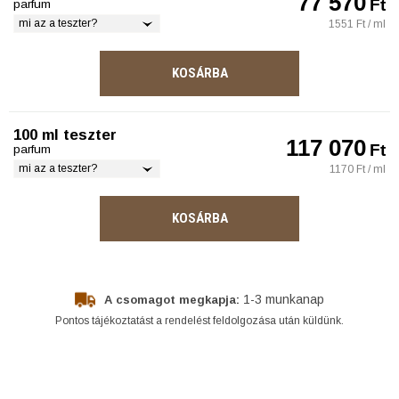
77 570
Ft
parfum
mi az a teszter?
1551 Ft / ml
KOSÁRBA
100 ml teszter
117 070
Ft
parfum
mi az a teszter?
1170 Ft / ml
KOSÁRBA
1-3 munkanap
A csomagot megkapja:
Pontos tájékoztatást a rendelést feldolgozása után küldünk.