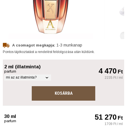
1-3 munkanap
A csomagot megkapja:
Pontos tájékoztatást a rendelést feldolgozása után küldünk.
2 ml (illatminta)
4 470
Ft
parfum
mi az az illatminta?
2235 Ft / ml
KOSÁRBA
51 270
30 ml
Ft
parfum
1709 Ft / ml