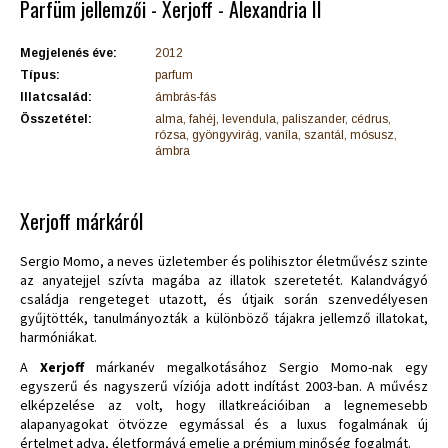
Parfüm jellemzői - Xerjoff - Alexandria II
Megjelenés éve:
2012
Típus:
parfum
Illatcsalád:
ámbrás-fás
Összetétel:
alma, fahéj, levendula, paliszander, cédrus,
rózsa, gyöngyvirág, vaníla, szantál, mósusz,
ámbra
Xerjoff márkáról
Sergio Momo, a neves üzletember és polihisztor életművész szinte
az anyatejjel szívta magába az illatok szeretetét. Kalandvágyó
családja rengeteget utazott, és útjaik során szenvedélyesen
gyűjtötték, tanulmányozták a különböző tájakra jellemző illatokat,
harmóniákat.
A
Xerjoff
márkanév megalkotásához Sergio Momo-nak egy
egyszerű és nagyszerű víziója adott indítást 2003-ban. A művész
elképzelése az volt, hogy illatkreációiban a legnemesebb
alapanyagokat ötvözze egymással és a luxus fogalmának új
értelmet adva, életformává emelje a prémium minőség fogalmát.