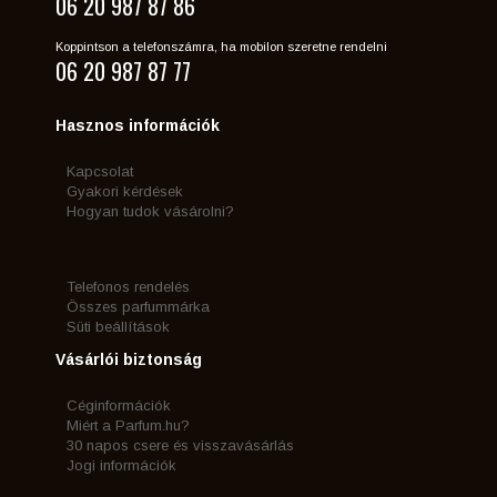
06 20 987 87 86
Koppintson a telefonszámra, ha mobilon szeretne rendelni
06 20 987 87 77
Hasznos információk
Kapcsolat
Gyakori kérdések
Hogyan tudok vásárolni?
Telefonos rendelés
Összes parfummárka
Süti beállítások
Vásárlói biztonság
Céginformációk
Miért a Parfum.hu?
30 napos csere és visszavásárlás
Jogi információk