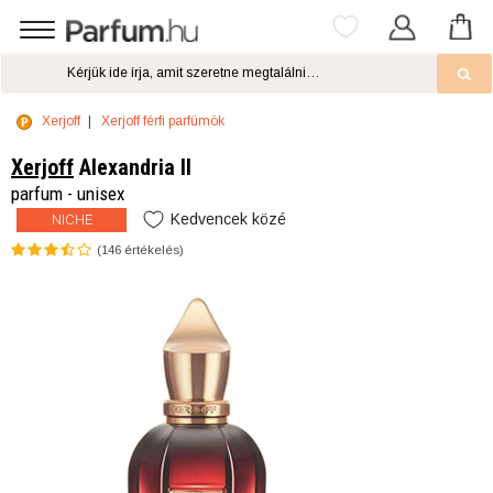
Xerjoff
Xerjoff férfi parfümök
Xerjoff
Alexandria II
parfum - unisex
Kedvencek közé
NICHE
(
146
értékelés)