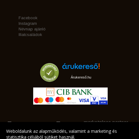
Facebook
Instagram
Névnap ajánló
Illatcsaládok
Árukereső.hu
marketplace partner
Weboldalunk az alapműködés, valamint a marketing és
statisztika céljából sütiket használ.