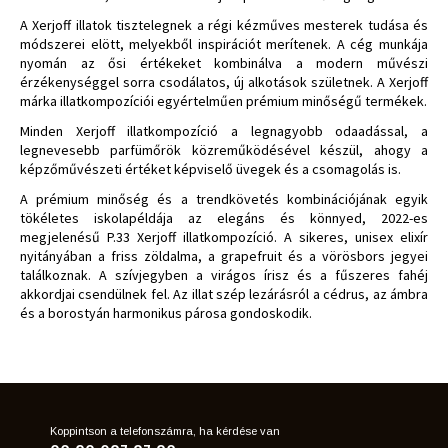
A Xerjoff illatok tisztelegnek a régi kézműves mesterek tudása és
módszerei elött, melyekből inspirációt merítenek. A cég munkája
nyomán az ősi értékeket kombinálva a modern művészi
érzékenységgel sorra csodálatos, új alkotások születnek. A Xerjoff
márka illatkompozíciói egyértelműen prémium minőségű termékek.
Minden Xerjoff illatkompozíció a legnagyobb odaadással, a
legnevesebb parfümőrök közreműködésével készül, ahogy a
képzőművészeti értéket képviselő üvegek és a csomagolás is.
A prémium minőség és a trendkövetés kombinációjának egyik
tökéletes iskolapéldája az elegáns és könnyed, 2022-es
megjelenésű P.33 Xerjoff illatkompozíció. A sikeres, unisex elixír
nyitányában a friss zöldalma, a grapefruit és a vörösbors jegyei
találkoznak. A szívjegyben a virágos írisz és a fűszeres fahéj
akkordjai csendülnek fel. Az illat szép lezárásról a cédrus, az ámbra
és a borostyán harmonikus párosa gondoskodik.
Koppintson a telefonszámra, ha kérdése van