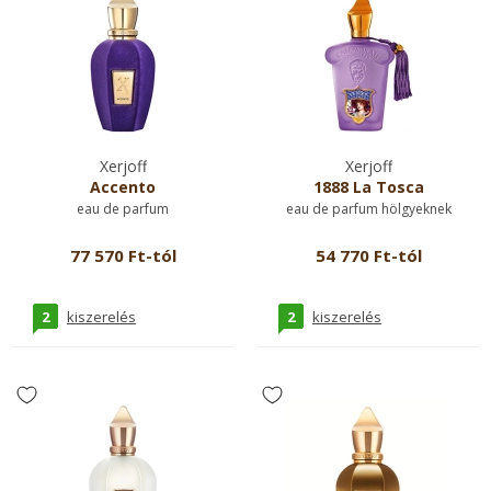
Xerjoff
Xerjoff
Accento
1888 La Tosca
eau de parfum
eau de parfum hölgyeknek
77 570 Ft-tól
54 770 Ft-tól
2
2
kiszerelés
kiszerelés