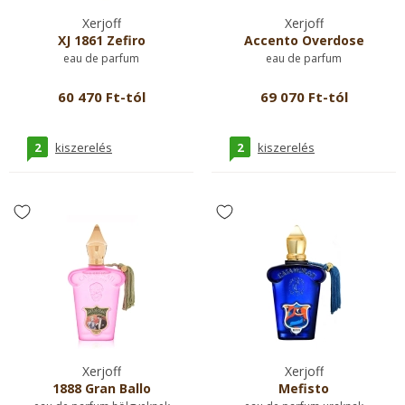
Xerjoff
Xerjoff
XJ 1861 Zefiro
Accento Overdose
eau de parfum
eau de parfum
60 470 Ft-tól
69 070 Ft-tól
2
2
kiszerelés
kiszerelés
Xerjoff
Xerjoff
1888 Gran Ballo
Mefisto