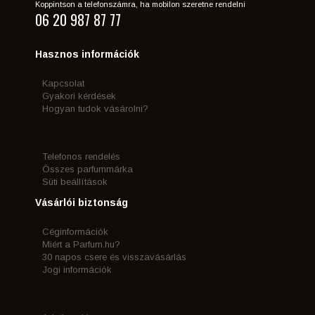
Koppintson a telefonszámra, ha mobilon szeretne rendelni
06 20 987 87 77
Hasznos információk
Kapcsolat
Gyakori kérdések
Hogyan tudok vásárolni?
Telefonos rendelés
Összes parfummárka
Süti beállítások
Vásárlói biztonság
Céginformációk
Miért a Parfum.hu?
30 napos csere és visszavásárlás
Jogi információk