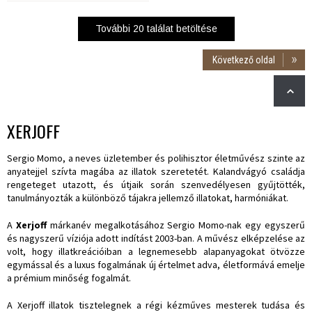
További
20
találat betöltése
Következő oldal
XERJOFF
Sergio Momo, a neves üzletember és polihisztor életművész szinte az
anyatejjel szívta magába az illatok szeretetét. Kalandvágyó családja
rengeteget utazott, és útjaik során szenvedélyesen gyűjtötték,
tanulmányozták a különböző tájakra jellemző illatokat, harmóniákat.
A
Xerjoff
márkanév megalkotásához Sergio Momo-nak egy egyszerű
és nagyszerű víziója adott indítást 2003-ban. A művész elképzelése az
volt, hogy illatkreációiban a legnemesebb alapanyagokat ötvözze
egymással és a luxus fogalmának új értelmet adva, életformává emelje
a prémium minőség fogalmát.
A Xerjoff illatok tisztelegnek a régi kézműves mesterek tudása és