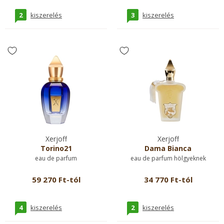
2
3
kiszerelés
kiszerelés
Xerjoff
Xerjoff
Torino21
Dama Bianca
eau de parfum
eau de parfum hölgyeknek
59 270 Ft-tól
34 770 Ft-tól
4
2
kiszerelés
kiszerelés