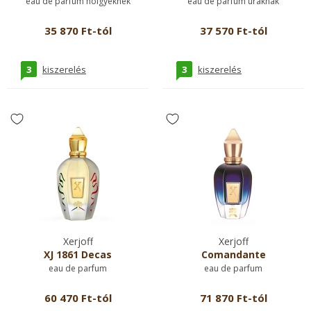
eau de parfum hölgyeknek
eau de parfum uraknak
35 870 Ft-tól
37 570 Ft-tól
3
3
kiszerelés
kiszerelés
Xerjoff
Xerjoff
XJ 1861 Decas
Comandante
eau de parfum
eau de parfum
60 470 Ft-tól
71 870 Ft-tól