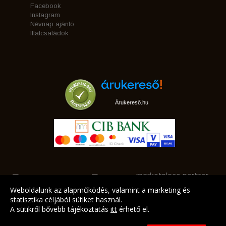
Facebook
Instagram
Névnap ajánló
Illatcsaládok
Árukereső.hu
marketplace partner
Weboldalunk az alapműködés, valamint a marketing és
statisztika céljából sütiket használ.
A sütikről bővebb tájékoztatás
itt
érhető el.
A LEGJOBB AJÁNLATAINK AZ ÖN CÍMÉRE!