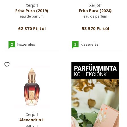
Xerjoff
Xerjoff
Erba Pura (2019)
Erba Pura (2024)
eau de parfum
eau de parfum
62 370 Ft-tól
53 570 Ft-tól
2
3
kiszerelés
kiszerelés
Xerjoff
Alexandria II
parfum