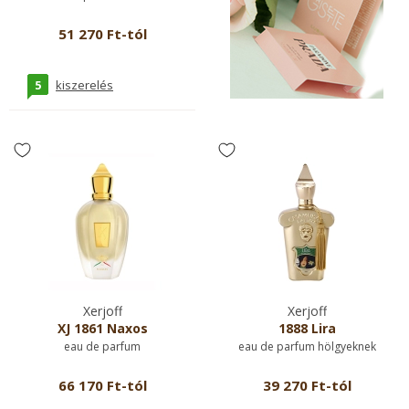
51 270 Ft-tól
5
kiszerelés
Xerjoff
Xerjoff
XJ 1861 Naxos
1888 Lira
eau de parfum
eau de parfum hölgyeknek
66 170 Ft-tól
39 270 Ft-tól