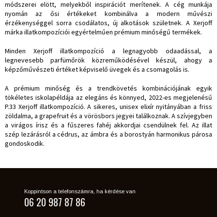
módszerei elött, melyekből inspirációt merítenek. A cég munkája
nyomán az ősi értékeket kombinálva a modern művészi
érzékenységgel sorra csodálatos, új alkotások születnek. A Xerjoff
márka illatkompozíciói egyértelműen prémium minőségű termékek.
Minden Xerjoff illatkompozíció a legnagyobb odaadással, a
legnevesebb parfümőrök közreműködésével készül, ahogy a
képzőművészeti értéket képviselő üvegek és a csomagolás is.
A prémium minőség és a trendkövetés kombinációjának egyik
tökéletes iskolapéldája az elegáns és könnyed, 2022-es megjelenésű
P.33 Xerjoff illatkompozíció. A sikeres, unisex elixír nyitányában a friss
zöldalma, a grapefruit és a vörösbors jegyei találkoznak. A szívjegyben
a virágos írisz és a fűszeres fahéj akkordjai csendülnek fel. Az illat
szép lezárásról a cédrus, az ámbra és a borostyán harmonikus párosa
gondoskodik.
Koppintson a telefonszámra, ha kérdése van
06 20 987 87 86