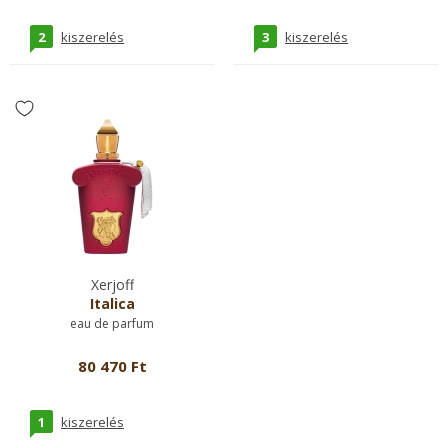
2
3
kiszerelés
kiszerelés
Xerjoff
Italica
eau de parfum
80 470 Ft
1
kiszerelés