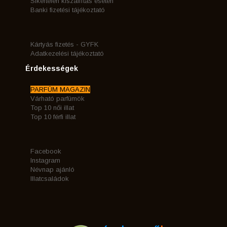
Sikertelen kiszállítás esetén
Banki fizetési tájékoztató
Kártyás fizetés - GYFK
Adatkezelési tájékoztató
Érdekességek
PARFÜM MAGAZIN
Várható parfümök
Top 10 női illat
Top 10 férfi illat
Facebook
Instagram
Névnap ajánló
Illatcsaládok