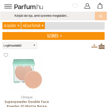
arcpúder
női parfümök
SZŰRÉS
Clinique
Superpowder Double Face
Powder 02 Matte Beige