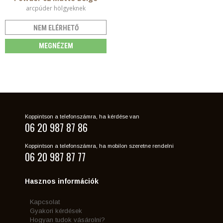
arcpúder hölgyeknek
NEM ELÉRHETŐ
MEGNÉZEM
Koppintson a telefonszámra, ha kérdése van
06 20 987 87 86
Koppintson a telefonszámra, ha mobilon szeretne rendelni
06 20 987 87 77
Hasznos információk
Kapcsolat
Gyakori kérdések
Hogyan tudok vásárolni?