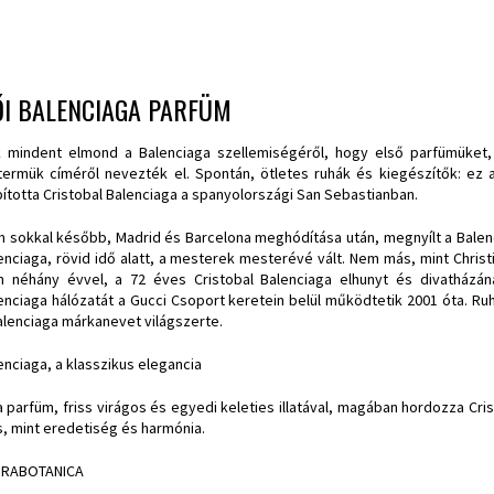
ŐI BALENCIAGA PARFÜM
k mindent elmond a
Balenciaga
szellemiségéről, hogy első parfümüket, 
ermük címéről nevezték el. Spontán, ötletes ruhák és kiegészítők: ez 
pította Cristobal Balenciaga a spanyolországi San Sebastianban.
 sokkal később, Madrid és Barcelona meghódítása után, megnyílt a Balencia
enciaga, rövid idő alatt, a mesterek mesterévé vált. Nem más, mint Christi
n néhány évvel, a 72 éves Cristobal Balenciaga elhunyt és divatházána
enciaga hálózatát a Gucci Csoport keretein belül működtetik 2001 óta. Ruh
alenciaga márkanevet világszerte.
enciaga, a klasszikus elegancia
a parfüm, friss virágos és egyedi keleties illatával, magában hordozza Cr
, mint eredetiség és harmónia.
ORABOTANICA