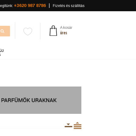
+3620 987 8786
egítünk:
Fizetés és szállítás
A kosár
üres
ÚJ
a