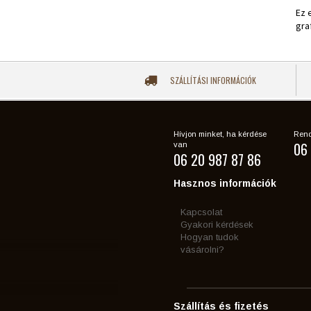
Ez 
gra
SZÁLLÍTÁSI INFORMÁCIÓK
Hívjon minket, ha kérdése
Rend
06 
van
06 20 987 87 86
Hasznos információk
Kapcsolat
Gyakori kérdések
Hogyan tudok
vásárolni?
Szállítás és fizetés