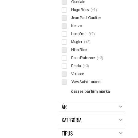
Guerlain
Hugo Boss
(+1)
Jean Paul Gaultier
Kenzo
Lancôme
(+2)
Mugler
(+2)
Nina Ricci
Paco Rabanne
(+3)
Prada
(+3)
Versace
Yves Saint-Laurent
összes parfüm márka
ÁR
KATEGÓRIA
TÍPUS