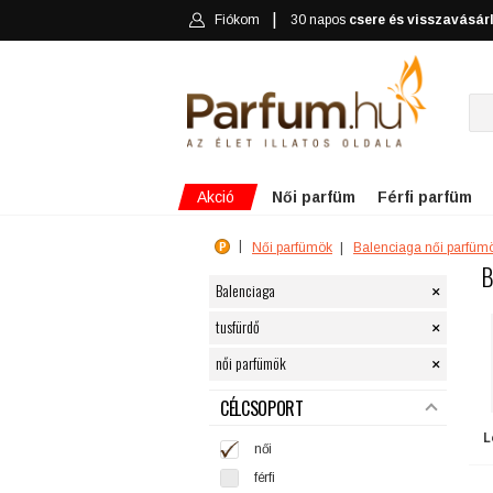
Fiókom
30 napos
csere és visszavásár
Akció
Női parfüm
Férfi parfüm
Női parfümök
Balenciaga női parfüm
B
×
Balenciaga
×
tusfürdő
×
női parfümök
SZŰRÉS
CÉLCSOPORT
L
női
férfi