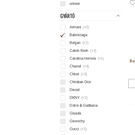
unisex
GYÁRTÓ
Armani
(+3)
Balenciaga
Bvlgari
(+2)
Calvin Klein
(+2)
Carolina Herrera
(+1)
Ba
Chanel
(+4)
Chloé
(+3)
Christian Dior
Diesel
DKNY
(+2)
Dolce & Gabbana
Gisada
Givenchy
Gucci
(+1)