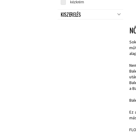
kézkrém
KISZERELÉS
N
So
műt
ala
Nem
Bal
utá
Bal
a B
Bal
Ez 
más
FL