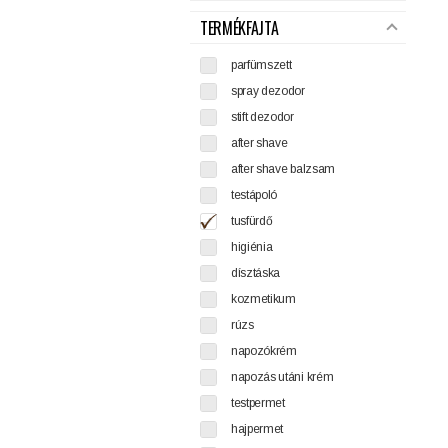
TERMÉKFAJTA
parfümszett
spray dezodor
stift dezodor
after shave
after shave balzsam
testápoló
tusfürdő
higiénia
dísztáska
kozmetikum
rúzs
napozókrém
napozás utáni krém
testpermet
hajpermet