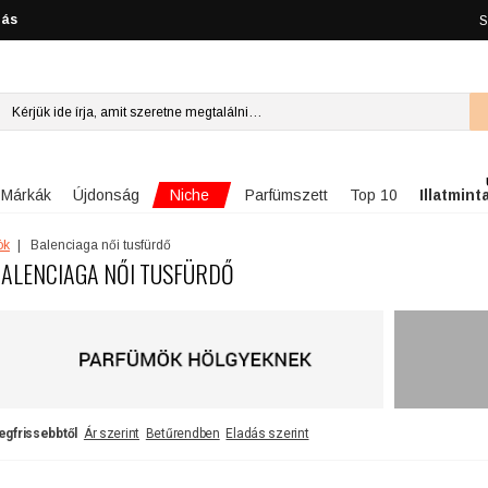
lás
S
Niche
Márkák
Újdonság
Parfümszett
Top 10
Illatmint
ök
Balenciaga női tusfürdő
ALENCIAGA NŐI TUSFÜRDŐ
egfrissebbtől
Ár szerint
Betűrendben
Eladás szerint