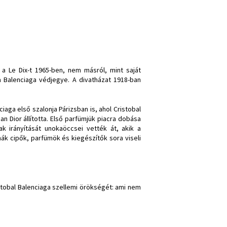
a Le Dix-t 1965-ben, nem másról, mint saját
a Balenciaga védjegye. A divatházat 1918-ban
ga első szalonja Párizsban is, ahol Cristobal
an Dior állította. Első parfümjük piacra dobása
k irányítását unokaöccsei vették át, akik a
ák cipők, parfümök és kiegészítők sora viseli
istobal Balenciaga szellemi örökségét: ami nem