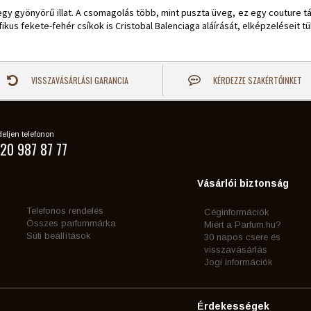
egy gyönyörű illat. A csomagolás több, mint puszta üveg, ez egy couture t
fikus fekete-fehér csíkok is Cristobal Balenciaga aláírását, elképzeléseit tü
VISSZAVÁSÁRLÁSI GARANCIA
KÉRDEZZE SZAKÉRTŐINKET
eljen telefonon
20 987 87 77
Vásárlói biztonság
Telefonos rendelés
Céginformációk
Összes parfummárka
Miért a Parfum.hu?
Süti beállítások
30 napos csere és
visszavásárlás
Jogi információk
Érdekességek