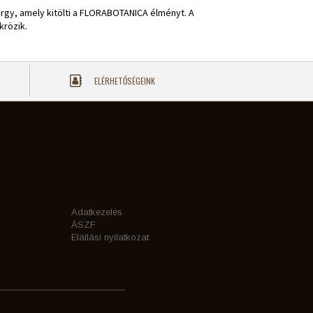
árgy, amely kitölti a FLORABOTANICA élményt. A
krözik.
ELÉRHETŐSÉGEINK
Adatkezelés
ÁSZF
Elállási nyilatkozat