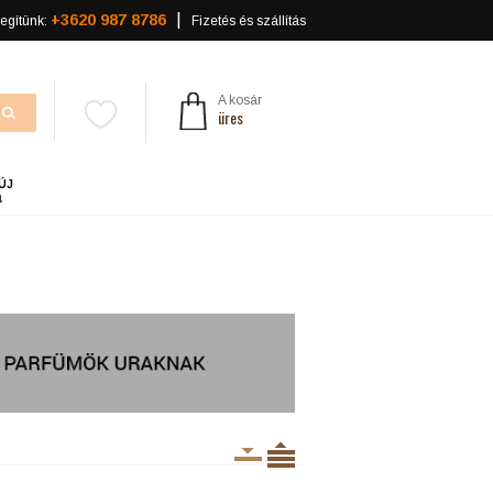
+3620 987 8786
egítünk:
Fizetés és szállítás
A kosár
üres
ÚJ
a