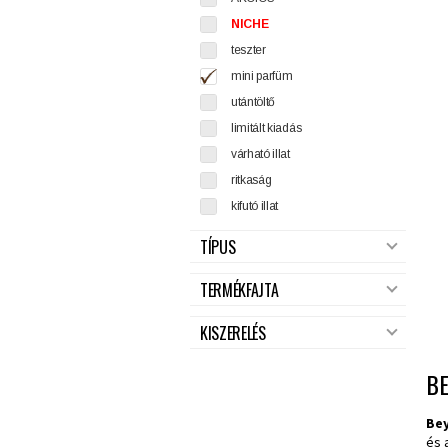
NICHE
teszter
mini parfüm
utántöltő
limitált kiadás
várható illat
ritkaság
kifutó illat
TÍPUS
TERMÉKFAJTA
KISZERELÉS
B
Be
és 