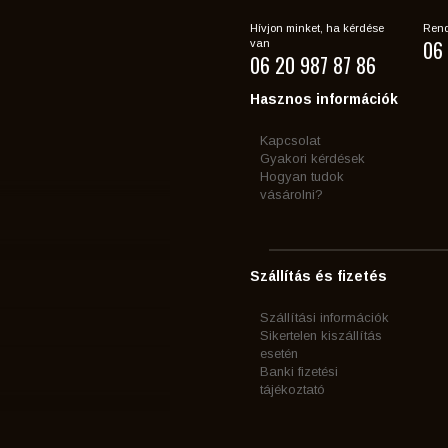
Hívjon minket, ha kérdése
Rend
06 
van
06 20 987 87 86
Hasznos információk
Kapcsolat
Gyakori kérdések
Hogyan tudok
vásárolni?
Szállítás és fizetés
Szállítási információk
Sikertelen kiszállítás
esetén
Banki fizetési
tájékoztató