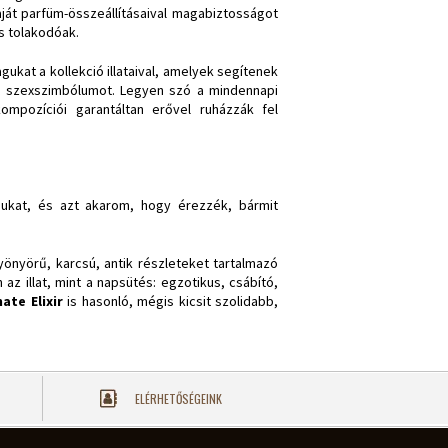
aját parfüm-összeállításaival magabiztosságot
s tolakodóak.
kat a kollekció illataival, amelyek segítenek
t szexszimbólumot. Legyen szó a mindennapi
kompozíciói garantáltan erővel ruházzák fel
ukat, és azt akarom, hogy érezzék, bármit
 gyönyörű, karcsú, antik részleteket tartalmazó
z illat, mint a napsütés: egzotikus, csábító,
ate Elixir
is hasonló, mégis kicsit szolidabb,
ELÉRHETŐSÉGEINK