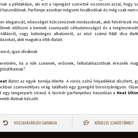
ynak a példaképe, aki ezt a rajongást szeretné viszonozni azzal, hogy s
ál használóinak. Parfümjei azonban mégsem hivalkodóak és még csak nem i
om eleganciát, nőiességet kölcsönöznek mindazoknak, akik felvértezik magu
őknek előhozni a bennük szunnyadó céltudatosságot és a megtestesül
ytállásról, vagy különleges alkalomról, az első számú R&B díva illat
dazokat, akik magukra öltik illatait.
oncé, igazi díváknak
eretném, ha a nők szexinek, erősnek, felhatalmazottnak éreznék mag
hódíthatnak”.
eat
illatot az egyik turnéja ihlette. A vörös színű folyadékkal díszített,
ackban szenvedélyes virág található egy gyengéd borostyánágyon. Olyan a
t egy tengerparti strand. A testvér parfümjeihez hasonlóan a
Heat Ultim
imebb illatnak készült.
VISSZAVÁSÁRLÁSI GARANCIA
KÉRDEZZE SZAKÉRTŐINKET