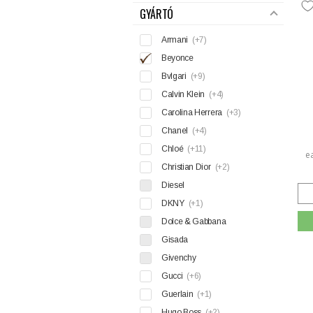
GYÁRTÓ
Armani
(+7)
Beyonce
Bvlgari
(+9)
Calvin Klein
(+4)
Carolina Herrera
(+3)
Chanel
(+4)
Chloé
(+11)
e
Christian Dior
(+2)
Diesel
DKNY
(+1)
Dolce & Gabbana
Gisada
Givenchy
Gucci
(+6)
Guerlain
(+1)
Hugo Boss
(+2)