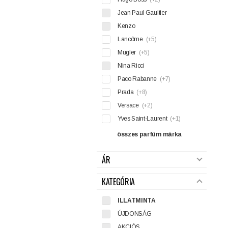
Jean Paul Gaultier
Kenzo
Lancôme
(+5)
Mugler
(+5)
Nina Ricci
Paco Rabanne
(+7)
Prada
(+8)
Versace
(+2)
Yves Saint-Laurent
(+1)
összes parfüm márka
ÁR
KATEGÓRIA
ILLATMINTA
ÚJDONSÁG
AKCIÓS