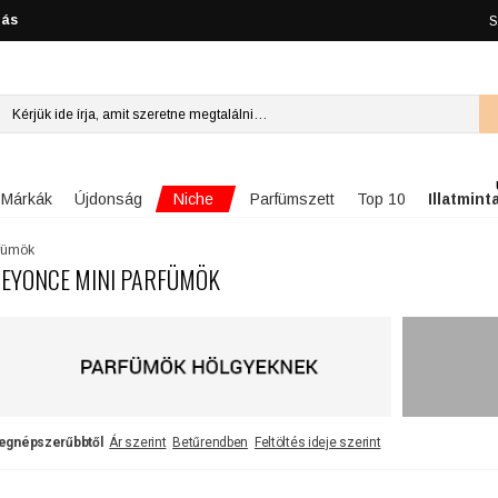
lás
S
Niche
Márkák
Újdonság
Parfümszett
Top 10
Illatmint
rfümök
EYONCE MINI PARFÜMÖK
egnépszerűbbtől
Ár szerint
Betűrendben
Feltöltés ideje szerint