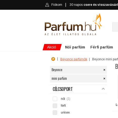
Fiókom
30 napos
csere és visszavásár
Akció
Női parfüm
Férfi parfüm
Beyonce parfümök
Beyonce mini pa
B
×
Beyonce
×
mini parfüm
SZŰRÉS
CÉLCSOPORT
női
(1)
L
férfi
unisex