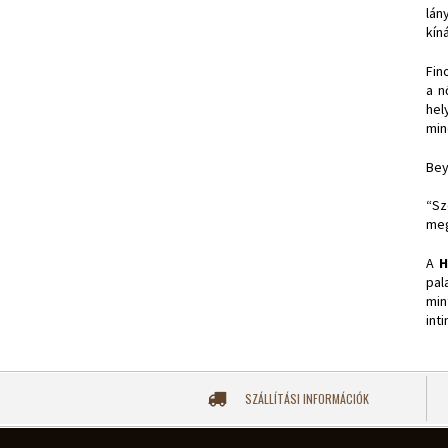
lán
kín
Fin
a n
hel
min
Bey
“Sz
meg
A
H
pal
min
int
SZÁLLÍTÁSI INFORMÁCIÓK