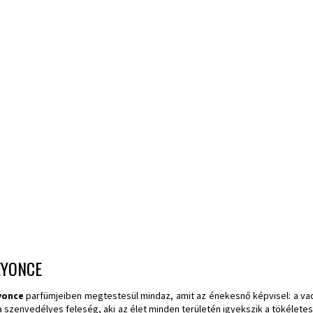
EYONCE
yonce
parfümjeiben megtestesül mindaz, amit az énekesnő képvisel: a vad
a szenvedélyes feleség, aki az élet minden területén igyekszik a tökéletes