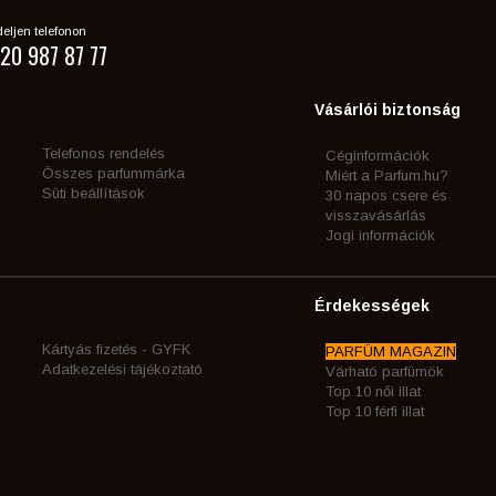
eljen telefonon
20 987 87 77
Vásárlói biztonság
Telefonos rendelés
Céginformációk
Összes parfummárka
Miért a Parfum.hu?
Süti beállítások
30 napos csere és
visszavásárlás
Jogi információk
Érdekességek
Kártyás fizetés - GYFK
PARFÜM MAGAZIN
Adatkezelési tájékoztató
Várható parfümök
Top 10 női illat
Top 10 férfi illat