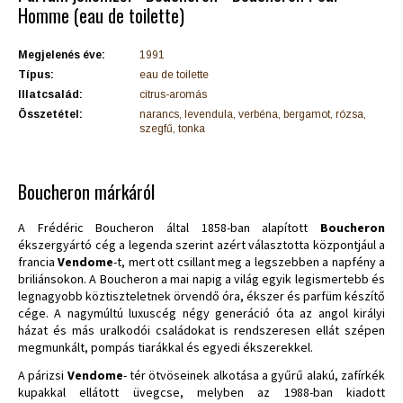
Homme (eau de toilette)
Megjelenés éve:
1991
Típus:
eau de toilette
Illatcsalád:
citrus-aromás
Összetétel:
narancs, levendula, verbéna, bergamot, rózsa,
szegfű, tonka
Boucheron márkáról
A Frédéric Boucheron által 1858-ban alapított
Boucheron
ékszergyártó cég a legenda szerint azért választotta központjául a
francia
Vendome
-t, mert ott csillant meg a legszebben a napfény a
briliánsokon. A Boucheron a mai napig a világ egyik legismertebb és
legnagyobb köztiszteletnek örvendő óra, ékszer és parfüm készítő
cége. A nagymúltú luxuscég négy generáció óta az angol királyi
házat és más uralkodói családokat is rendszeresen ellát szépen
megmunkált, pompás tiarákkal és egyedi ékszerekkel.
A párizsi
Vendome
- tér ötvöseinek alkotása a gyűrű alakú, zafírkék
kupakkal ellátott üvegcse, melyben az 1988-ban kiadott