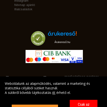
Instagram
Névnap ajánló
Illatcsaládok
Árukereső.hu
marketplace partner
Weboldalunk az alapműködés, valamint a marketing és
statisztika céljából sütiket használ.
A sütikről bővebb tájékoztatás
itt
érhető el.
A LEGJOBB AJÁNLATAINK AZ ÖN CÍMÉRE!
Csak az