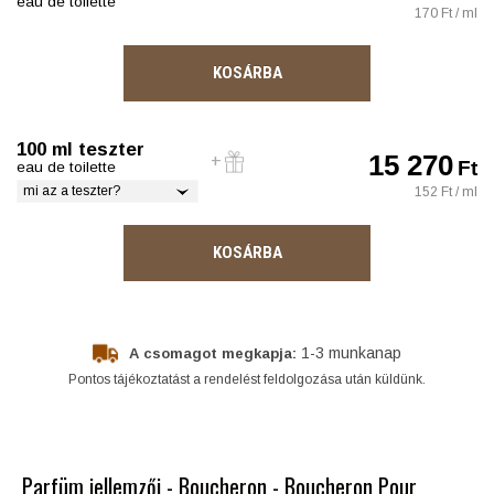
eau de toilette
170 Ft / ml
KOSÁRBA
100 ml teszter
15 270
Ft
eau de toilette
mi az a teszter?
152 Ft / ml
KOSÁRBA
1-3 munkanap
A csomagot megkapja:
Pontos tájékoztatást a rendelést feldolgozása után küldünk.
Parfüm jellemzői - Boucheron - Boucheron Pour