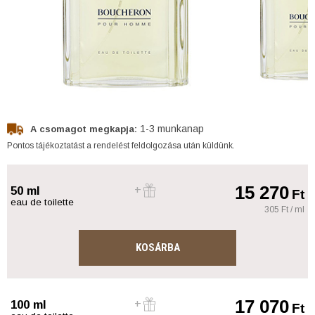
1-3 munkanap
A csomagot megkapja:
Pontos tájékoztatást a rendelést feldolgozása után küldünk.
15 270
50 ml
Ft
eau de toilette
305 Ft / ml
KOSÁRBA
17 070
100 ml
Ft