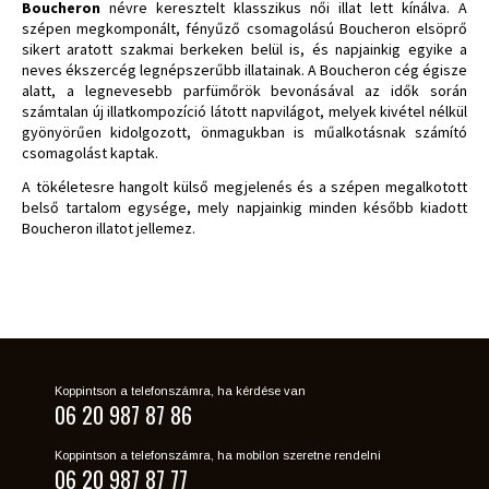
Boucheron
névre keresztelt klasszikus női illat lett kínálva. A
szépen megkomponált, fényűző csomagolású Boucheron elsöprő
sikert aratott szakmai berkeken belül is, és napjainkig egyike a
neves ékszercég legnépszerűbb illatainak. A Boucheron cég égisze
alatt, a legnevesebb parfümőrök bevonásával az idők során
számtalan új illatkompozíció látott napvilágot, melyek kivétel nélkül
gyönyörűen kidolgozott, önmagukban is műalkotásnak számító
csomagolást kaptak.
A tökéletesre hangolt külső megjelenés és a szépen megalkotott
belső tartalom egysége, mely napjainkig minden később kiadott
Boucheron illatot jellemez.
Koppintson a telefonszámra, ha kérdése van
06 20 987 87 86
Koppintson a telefonszámra, ha mobilon szeretne rendelni
06 20 987 87 77