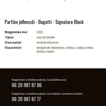
Parfüm jellemzői - Bugatti - Signature Black
Megjelenés éve:
2021
Típus:
eau de toilette
Illatcsalád:
ámbrás-fűszeres
Összetétel:
bergamott, feketebors, cédrus, zsálya, tonka,
ámbra, kakaó
Koppintson a telefonszámra, ha kérdése van
06 20 987 87 86
Koppintson a telefonszámra, ha mobilon szeretne rendelni
06 20 987 87 77