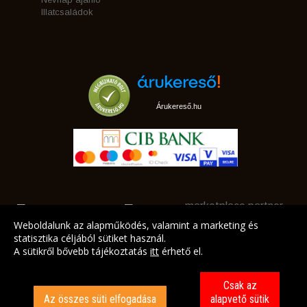
Illatcsaládok
Árukereső.hu
marketplace partner
Weboldalunk az alapműködés, valamint a marketing és
statisztika céljából sütiket használ.
A sütikről bővebb tájékoztatás
itt
érhető el.
A LEGJOBB AJÁNLATAINK AZ ÖN CÍMÉRE!
Csak az
Az összes süti elfogadása
alapvető sütik