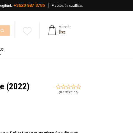
+3620 987 8786
egítünk:
Fizetés és szállítás
A kosár
üres
ÚJ
a
e (2022)
(
0
értékelés)
tson a
Feliratkozom gombra
és adja meg