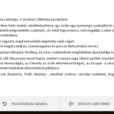
res életútja...A történet 1969-ben kezdődött.
New York-i áruház elnökhelyettese, így aztán egy nyomorgó szabadúszó ru
ésből megrendelés született , és ettől fogva nem is volt megállás a siker ú
 szimbóluma.
t végzett, majd kölcsönből alapította saját cégét.
 ki magát,ruhákat, szemüvegeket és persze illatszereket tervez.
yokat előnyére fordítsa, és a kor szellemének megfelelően újra kitalálja 
ussá vált Obsession nevet kapta ,melyet számos nagy sikerű parfüm követett
nat hevességét, az Eternity az örök elkötelezettséget, az Escape a váro
 nemek határának elmosódását jelképezi.
an (Euphoria, Truth, Beauty) , mindnek számos verziója született, ho
VISSZAVÁSÁRLÁSI GARANCIA
KÉRDEZZE SZAKÉRTŐINKET