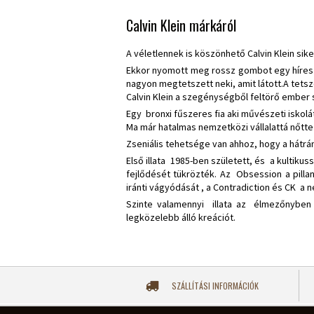
Calvin Klein márkáról
A véletlennek is köszönhető Calvin Klein sike
Ekkor nyomott meg rossz gombot egy híres 
nagyon megtetszett neki, amit látott.A tetsz
Calvin Klein a szegénységből feltörő ember
Egy bronxi fűszeres fia aki művészeti iskolá
Ma már hatalmas nemzetközi vállalattá nőtte
Zseniális tehetsége van ahhoz, hogy a hátrán
Első illata 1985-ben született, és a kultik
fejlődését tükrözték. Az Obsession a pilla
iránti vágyódását , a Contradiction és CK a
Szinte valamennyi illata az élmezőnyben v
legközelebb álló kreációt.
SZÁLLÍTÁSI INFORMÁCIÓK