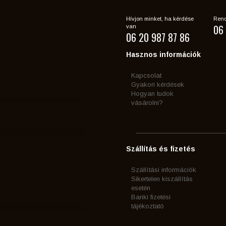
Hívjon minket, ha kérdése
Rend
06 
van
06 20 987 87 86
Hasznos információk
Kapcsolat
Gyakori kérdések
Hogyan tudok
vásárolni?
Szállítás és fizetés
Szállítási információk
Sikertelen kiszállítás
esetén
Banki fizetési
tájékoztató