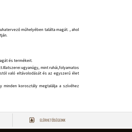
hatervező műhelyében találta magát. , ahol
tján.
magát és termékeit.
.Illatszerei ugyanúgy, mint ruhái,folyamatos
stól való eltávolodását és az egyszerű élet
gy minden korosztály megtalálja a szívéhez
ELÉRHETŐSÉGEINK