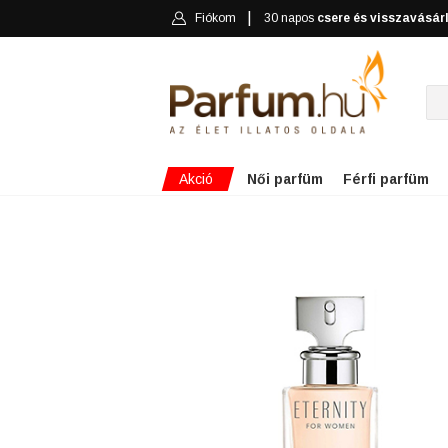
Fiókom
30 napos
csere és visszavásár
Akció
Női parfüm
Férfi parfüm