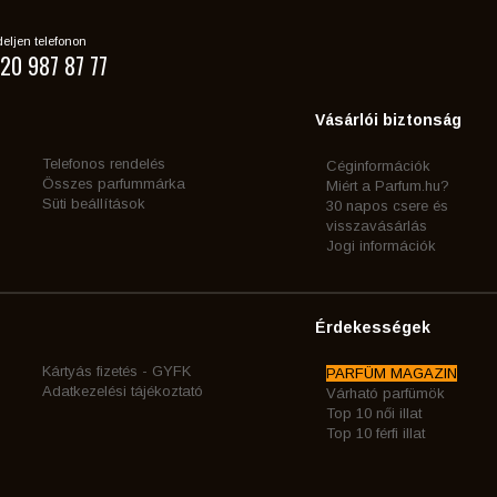
eljen telefonon
20 987 87 77
Vásárlói biztonság
Telefonos rendelés
Céginformációk
Összes parfummárka
Miért a Parfum.hu?
Süti beállítások
30 napos csere és
visszavásárlás
Jogi információk
Érdekességek
Kártyás fizetés - GYFK
PARFÜM MAGAZIN
Adatkezelési tájékoztató
Várható parfümök
Top 10 női illat
Top 10 férfi illat