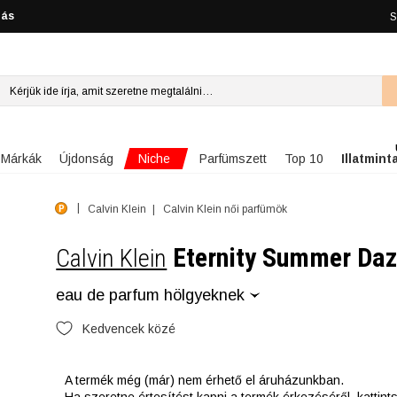
lás
S
Niche
Márkák
Újdonság
Parfümszett
Top 10
Illatmint
Calvin Klein
Calvin Klein női parfümök
Eternity Summer Daz
Calvin Klein
eau de parfum hölgyeknek
Kedvencek közé
A termék még (már) nem érhető el áruházunkban.
Ha szeretne értesítést kapni a termék érkezéséről, kattin