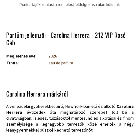
Pontos tájékoztatást a rendelést feldolgozása után küldünk.
Parfüm jellemzői - Carolina Herrera - 212 VIP Rosé
Cab
Megjelenés éve:
2026
Típus:
eau de parfum
Carolina Herrera márkáról
A venezuelai gyökerekkel bíró, New York-ban élő és alkotó
Carolina
Herrera
évtizedek óta meghatározó szerepet tölt be a
divatvilágban. Ízléses, túlzásoktól mentes, nőies alkotásai és finom
személyisége a legnagyobb tervezők közé emelték a négy
leánygyermekkel büszkélkedhető tervezőnőt.