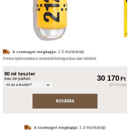
1-3 munkanap
A csomagot megkapja:
Pontos tájékoztatást a rendelést feldolgozása után küldünk.
80 ml teszter
30 170
Ft
eau de parfum
mi az a teszter?
377 Ft / ml
KOSÁRBA
1-3 munkanap
A csomagot megkapja: