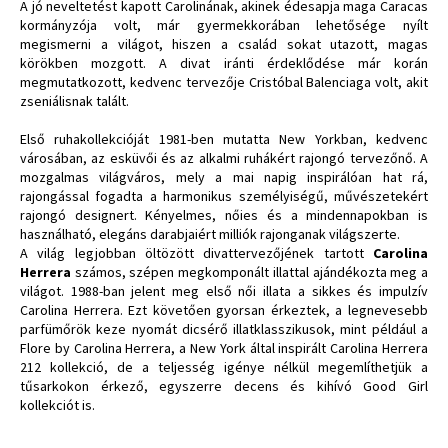
A jó neveltetést kapott Carolinának, akinek édesapja maga Caracas
kormányzója volt, már gyermekkorában lehetősége nyílt
megismerni a világot, hiszen a család sokat utazott, magas
körökben mozgott. A divat iránti érdeklődése már korán
megmutatkozott, kedvenc tervezője Cristóbal Balenciaga volt, akit
zseniálisnak talált.
Első ruhakollekcióját 1981-ben mutatta New Yorkban, kedvenc
városában, az esküvői és az alkalmi ruhákért rajongó tervezőnő. A
mozgalmas világváros, mely a mai napig inspirálóan hat rá,
rajongással fogadta a harmonikus személyiségű, művészetekért
rajongó designert. Kényelmes, nőies és a mindennapokban is
használható, elegáns darabjaiért milliók rajonganak világszerte.
A világ legjobban öltözött divattervezőjének tartott
Carolina
Herrera
számos, szépen megkomponált illattal ajándékozta meg a
világot. 1988-ban jelent meg első női illata a sikkes és impulzív
Carolina Herrera. Ezt követően gyorsan érkeztek, a legnevesebb
parfümőrök keze nyomát dicsérő illatklasszikusok, mint például a
Flore by Carolina Herrera, a New York által inspirált Carolina Herrera
212 kollekció, de a teljesség igénye nélkül megemlíthetjük a
tűsarkokon érkező, egyszerre decens és kihívó Good Girl
kollekciót is.