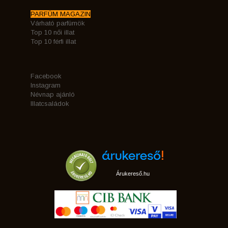
PARFÜM MAGAZIN
Várható parfümök
Top 10 női illat
Top 10 férfi illat
Facebook
Instagram
Névnap ajánló
Illatcsaládok
Árukereső.hu