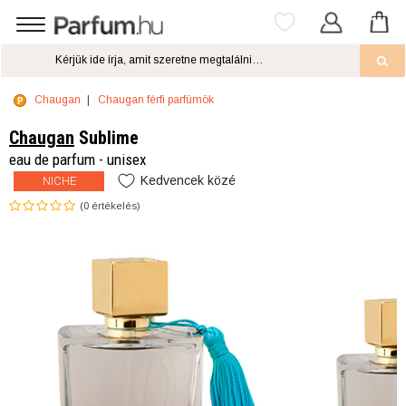
Chaugan
Chaugan férfi parfümök
Chaugan
Sublime
eau de parfum - unisex
Kedvencek közé
NICHE
(
0
értékelés)