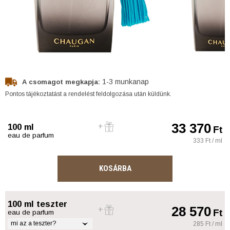
1-3 munkanap
A csomagot megkapja:
Pontos tájékoztatást a rendelést feldolgozása után küldünk.
33 370
100 ml
Ft
eau de parfum
333 Ft / ml
KOSÁRBA
100 ml teszter
28 570
Ft
eau de parfum
mi az a teszter?
285 Ft / ml