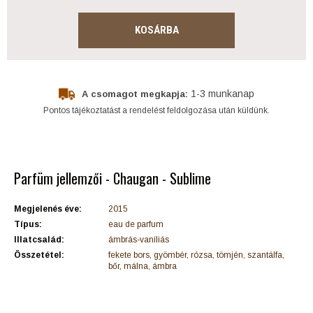
KOSÁRBA
1-3 munkanap
A csomagot megkapja:
Pontos tájékoztatást a rendelést feldolgozása után küldünk.
Parfüm jellemzői - Chaugan - Sublime
Megjelenés éve:
2015
Típus:
eau de parfum
Illatcsalád:
ámbrás-vaníliás
Összetétel:
fekete bors, gyömbér, rózsa, tömjén, szantálfa,
bőr, málna, ámbra