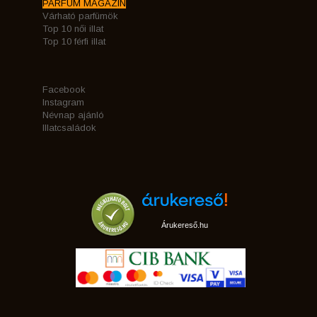
PARFÜM MAGAZIN
Várható parfümök
Top 10 női illat
Top 10 férfi illat
Facebook
Instagram
Névnap ajánló
Illatcsaládok
Árukereső.hu