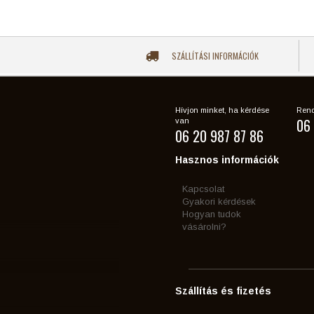
SZÁLLÍTÁSI INFORMÁCIÓK
Hívjon minket, ha kérdése
Rend
06 
van
06 20 987 87 86
Hasznos információk
Kapcsolat
Gyakori kérdések
Hogyan tudok
vásárolni?
Szállítás és fizetés