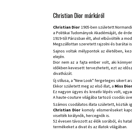
Christian Dior márkáról
Christian Dior
1905-ben született Normandi
a Politikai Tudományok Akadémiáját, de érd
1919-től Párizsban élt, ahol elbűvölték a mo
Megszállottan szeretett rajzolni és barátai 
Sajnos voltak mélypontok az életében, kez
elején.
Dior nem az a fajta ember volt, aki könnyen
időkben kevesett tervezhetett, ezt az idős
divatházát.
Új stílusa, a "New Look" fergeteges sikert ar
Ekkor született meg az első illat, a
Miss Dio
Ez nagyon ügyes és kreatív lépés volt, ugy
A haute-couture világába tartozó csodás üv
Számos csodálatos illata született, köztük ig
Christian Dior
komoly elismeréseket kapott
viselték királynők, hercegnők is.
52 évesen távozott az élők sorából, és hata
termékeket a divat és az illatok világában.