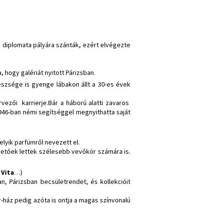
 diplomata pályára szánták, ezért elvégezte
 hogy galériát nyitott Párizsban.
szsége is gyenge lábakon állt a 30-es évek
rvezői karrierje.Bár a háború alatti zavaros
946-ban némi segítséggel megnyithatta saját
lyik parfümről nevezett el.
hetőek lettek szélesebb vevőkör számára is.
 Vita
…)
, Párizsban becsületrendet, és kollekcióit
-ház pedig azóta is ontja a magas színvonalú