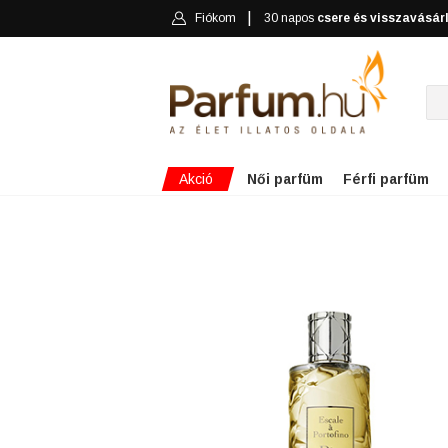
Fiókom
30 napos
csere és visszavásár
Akció
Női parfüm
Férfi parfüm