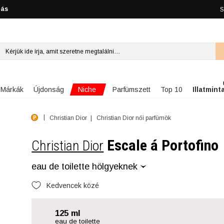
lás
S
Niche
Márkák
Újdonság
Parfümszett
Top 10
Illatmint
Christian Dior
Christian Dior női parfümök
Escale á Portofino
Christian Dior
eau de toilette hölgyeknek
Kedvencek közé
125 ml
eau de toilette