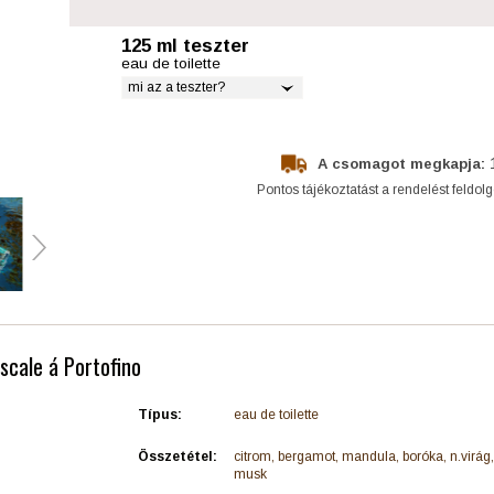
125 ml teszter
eau de toilette
mi az a teszter?
A csomagot megkapja:
Pontos tájékoztatást a rendelést feldol
Escale á Portofino
Típus:
eau de toilette
Összetétel:
citrom, bergamot, mandula, boróka, n.virág
musk