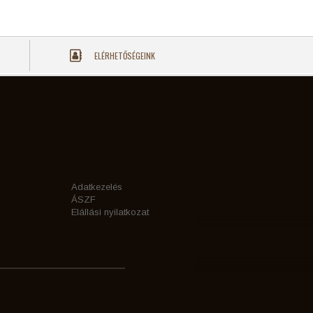
ELÉRHETŐSÉGEINK
Adatkezelés
ÁSZF
Elállási nyilatkozat