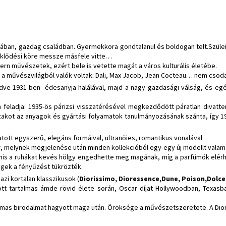
ában, gazdag családban. Gyermekkora gondtalanul és boldogan telt.Szülei
eklődési köre messze másfele vitte…
dern művészetek, ezért bele is vetette magát a város kulturális életébe.
is a művészvilágból valók voltak: Dali, Max Jacob, Jean Cocteau… nem csoda,
dve 1931-ben édesanyja halálával, majd a nagy gazdasági válság, és egé
 feladja: 1935-ös párizsi visszatérésével megkezdődött páratlan divatte
zakot az anyagok és gyártási folyamatok tanulmányozásának szánta, így 1
atott egyszerű, elegáns formáival, ultranőies, romantikus vonalával.
r
, melynek megjelenése után minden kollekcióból egy-egy új modellt valame
anis a ruhákat kevés hölgy engedhette meg magának, míg a parfümök elér
egek a fényűzést tükrözték.
azi kortalan klasszikusok (
Diorissimo, Dioressence,Dune, Poison,Dolce
 tartalmas ámde rövid élete során, Oscar díjat Hollywoodban, Texasban
lmas birodalmat hagyott maga után. Öröksége a művészetszeretete. A Dior