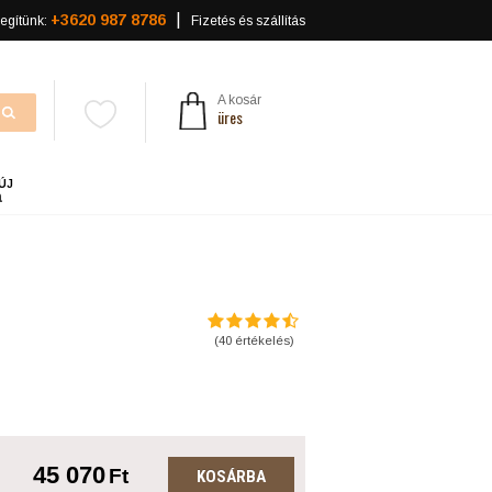
+3620 987 8786
egítünk:
Fizetés és szállítás
A kosár
üres
ÚJ
a
(
40
értékelés)
45 070
Ft
KOSÁRBA