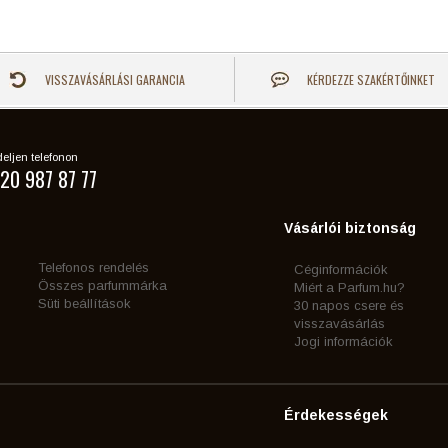
VISSZAVÁSÁRLÁSI GARANCIA
KÉRDEZZE SZAKÉRTŐINKET
eljen telefonon
20 987 87 77
Vásárlói biztonság
Telefonos rendelés
Céginformációk
Összes parfummárka
Miért a Parfum.hu?
Süti beállítások
30 napos csere és
visszavásárlás
Jogi információk
Érdekességek