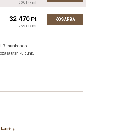
360 Ft / ml
32 470
Ft
KOSÁRBA
259 Ft / ml
1-3 munkanap
gozása után küldünk.
, kömény,