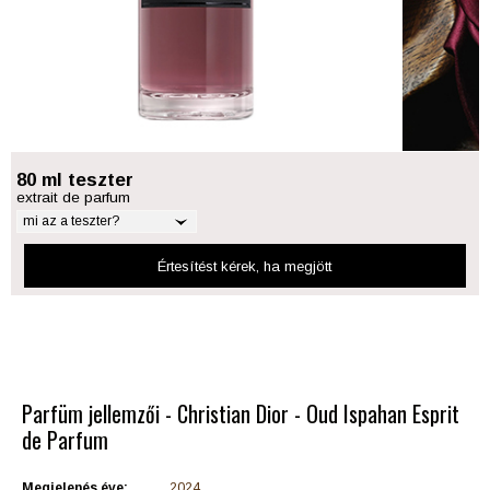
80 ml teszter
extrait de parfum
mi az a teszter?
Értesítést kérek
, ha megjött
Parfüm jellemzői - Christian Dior - Oud Ispahan Esprit
de Parfum
Megjelenés éve:
2024