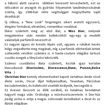
a háború alatti zavaros időkben kevesett tervezhetett, ezt az
időszakot az anyagok és gyártási folyamatok tanulmányozásának
szánta, így 1946-ban némi segítséggel megnyithatta saját
divatházát.
Új stílusa, a "New Look" fergeteges sikert aratott egyszerű,
elegáns formáival, ultranőies, romantikus vonalával.
Ekkor született meg az első illat, a
Miss Dior
, melynek
megjelenése után minden kollekcióból egy-egy új modellt
valamelyik parfümről nevezett el.
Ez nagyon ügyes és kreatív lépés volt, ugyanis a ruhákat kevés
hölgy engedhette meg magának, míg a parfümök elérhetőek lettek
szélesebb vevőkör számára is. A haute-couture világába tartozó
csodás üvegek a fényűzést tükrözték.
Számos csodálatos illata született, köztük igazi kortalan
klasszikusok (
Diorissimo, Dioressence,Dune, Poison,Dolce
Vita
…)
Christian Dior
komoly elismeréseket kapott tartalmas ámde rövid
élete során, Oscar díjat Hollywoodban, Texasban, Párizsban
becsületrendet, és kollekcióit viselték királynők, hercegnők is.
52 évesen távozott az élők sorából, és hatalmas birodalmat
hagyott maga után. Öröksége a művészetszeretete. A Dior-ház
pedig azóta is ontja a magas színvonalú termékeket a divat és az
illatok világában.