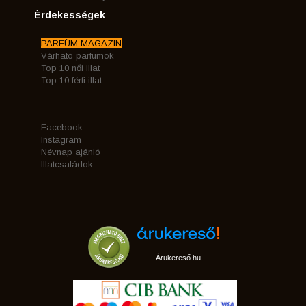
Érdekességek
PARFÜM MAGAZIN
Várható parfümök
Top 10 női illat
Top 10 férfi illat
Facebook
Instagram
Névnap ajánló
Illatcsaládok
Árukereső.hu