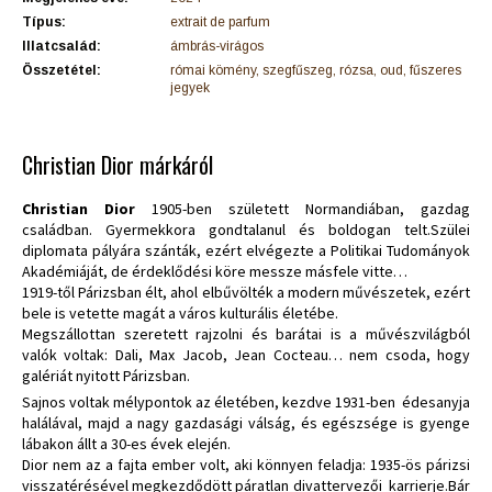
Típus:
extrait de parfum
Illatcsalád:
ámbrás-virágos
Összetétel:
római kömény, szegfűszeg, rózsa, oud, fűszeres
jegyek
Christian Dior márkáról
Christian Dior
1905-ben született Normandiában, gazdag
családban. Gyermekkora gondtalanul és boldogan telt.Szülei
diplomata pályára szánták, ezért elvégezte a Politikai Tudományok
Akadémiáját, de érdeklődési köre messze másfele vitte…
1919-től Párizsban élt, ahol elbűvölték a modern művészetek, ezért
bele is vetette magát a város kulturális életébe.
Megszállottan szeretett rajzolni és barátai is a művészvilágból
valók voltak: Dali, Max Jacob, Jean Cocteau… nem csoda, hogy
galériát nyitott Párizsban.
Sajnos voltak mélypontok az életében, kezdve 1931-ben édesanyja
halálával, majd a nagy gazdasági válság, és egészsége is gyenge
lábakon állt a 30-es évek elején.
Dior nem az a fajta ember volt, aki könnyen feladja: 1935-ös párizsi
visszatérésével megkezdődött páratlan divattervezői karrierje.Bár