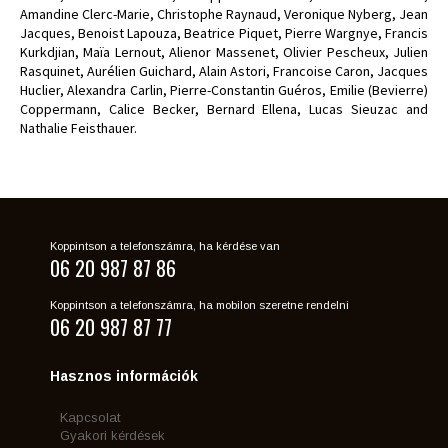
Amandine Clerc-Marie, Christophe Raynaud, Veronique Nyberg, Jean
Jacques, Benoist Lapouza, Beatrice Piquet, Pierre Wargnye, Francis
Kurkdjian, Maïa Lernout, Alienor Massenet, Olivier Pescheux, Julien
Rasquinet, Aurélien Guichard, Alain Astori, Francoise Caron, Jacques
Huclier, Alexandra Carlin, Pierre-Constantin Guéros, Emilie (Bevierre)
Coppermann, Calice Becker, Bernard Ellena, Lucas Sieuzac and
Nathalie Feisthauer.
Koppintson a telefonszámra, ha kérdése van
06 20 987 87 86
Koppintson a telefonszámra, ha mobilon szeretne rendelni
06 20 987 87 77
Hasznos információk
Kapcsolat
Gyakori kérdések