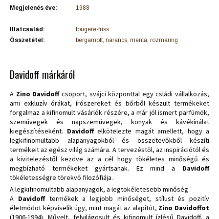
Megjelenés éve:
1988
Illatcsalád:
fougere-friss
Összetétel:
bergamott, narancs, menta, rozmaring
Davidoff márkáról
A
Zino Davidoff
csoport, svájci központtal egy csládi vállalkozás,
ami exkluzív órákat, írószereket és bőrből készült termékeket
forgalmaz a kifinomult vásárlók részére, a már jól ismert parfümök,
szemüvegek és napszemüvegek, konyak és kávékínálat
kiegészítéseként.
Davidoff
elkötelezte magát amellett, hogy a
legkifinomultabb alapanyagokból és összetevőkből készíti
termékeit az egész világ számára. A tervezéstől, az inspirációtól és
a kivitelezéstől kezdve az a cél hogy tökéletes minőségű és
megbízható termékeket gyártsanak. Ez mind a
Davidoff
tökéletességre törekvő filozófiája.
A legkifinomultabb alapanyagok, a legtökéletesebb minőség
A
Davidoff
termékek a legjobb minőséget, stílust és pozitív
életmódot képviselik úgy, mint magát az alapítót,
Zino Davidoffot
(1906-1994). Művelt, felvilágosult és kifinomult ízlésű Davidoff, a