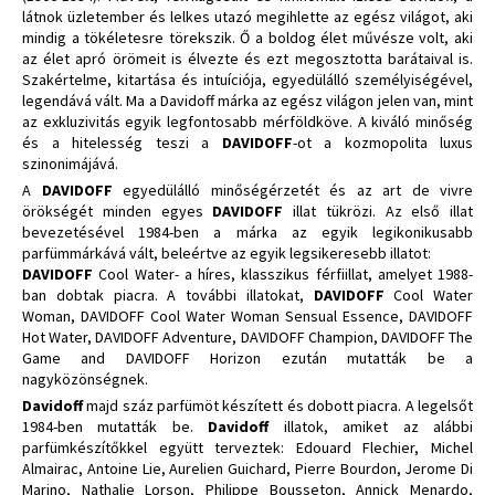
látnok üzletember és lelkes utazó megihlette az egész világot, aki
mindig a tökéletesre törekszik. Ő a boldog élet művésze volt, aki
az élet apró örömeit is élvezte és ezt megosztotta barátaival is.
Szakértelme, kitartása és intuíciója, egyedülálló személyiségével,
legendává vált. Ma a Davidoff márka az egész világon jelen van, mint
az exkluzivitás egyik legfontosabb mérföldköve. A kiváló minőség
és a hitelesség teszi a
DAVIDOFF
-ot a kozmopolita luxus
szinonimájává.
A
DAVIDOFF
egyedülálló minőségérzetét és az art de vivre
örökségét minden egyes
DAVIDOFF
illat tükrözi. Az első illat
bevezetésével 1984-ben a márka az egyik legikonikusabb
parfümmárkává vált, beleértve az egyik legsikeresebb illatot:
DAVIDOFF
Cool Water- a híres, klasszikus férfiillat, amelyet 1988-
ban dobtak piacra. A további illatokat,
DAVIDOFF
Cool Water
Woman, DAVIDOFF Cool Water Woman Sensual Essence, DAVIDOFF
Hot Water, DAVIDOFF Adventure, DAVIDOFF Champion, DAVIDOFF The
Game and DAVIDOFF Horizon ezután mutatták be a
nagyközönségnek.
Davidoff
majd száz parfümöt készített és dobott piacra. A legelsőt
1984-ben mutatták be.
Davidoff
illatok, amiket az alábbi
parfümkészítőkkel együtt terveztek: Edouard Flechier, Michel
Almairac, Antoine Lie, Aurelien Guichard, Pierre Bourdon, Jerome Di
Marino, Nathalie Lorson, Philippe Bousseton, Annick Menardo,