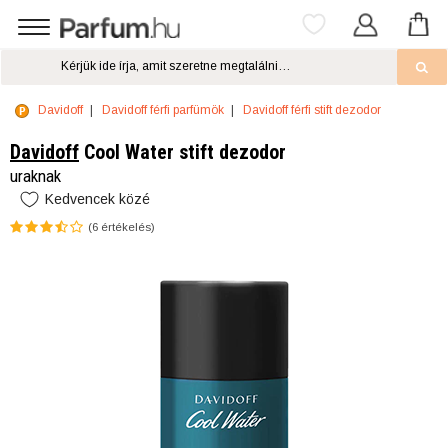
Davidoff
Davidoff férfi parfümök
Davidoff férfi stift dezodor
Davidoff
Cool Water stift dezodor
uraknak
Kedvencek közé
(
6
értékelés)