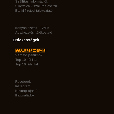
Szállítási információk
Sikertelen kiszállítás esetén
Banki fizetési tájékoztató
Kártyás fizetés - GYFK
Adatkezelési tájékoztató
Érdekességek
PARFÜM MAGAZIN
Várható parfümök
Top 10 női illat
Top 10 férfi illat
Facebook
Instagram
Névnap ajánló
Illatcsaládok