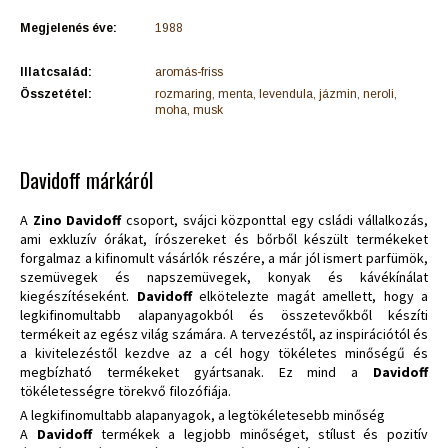
Megjelenés éve:
1988
Illatcsalád:
aromás-friss
Összetétel:
rozmaring, menta, levendula, jázmin, neroli,
moha, musk
Davidoff márkáról
A
Zino Davidoff
csoport, svájci központtal egy csládi vállalkozás,
ami exkluzív órákat, írószereket és bőrből készült termékeket
forgalmaz a kifinomult vásárlók részére, a már jól ismert parfümök,
szemüvegek és napszemüvegek, konyak és kávékínálat
kiegészítéseként.
Davidoff
elkötelezte magát amellett, hogy a
legkifinomultabb alapanyagokból és összetevőkből készíti
termékeit az egész világ számára. A tervezéstől, az inspirációtól és
a kivitelezéstől kezdve az a cél hogy tökéletes minőségű és
megbízható termékeket gyártsanak. Ez mind a
Davidoff
tökéletességre törekvő filozófiája.
A legkifinomultabb alapanyagok, a legtökéletesebb minőség
A
Davidoff
termékek a legjobb minőséget, stílust és pozitív