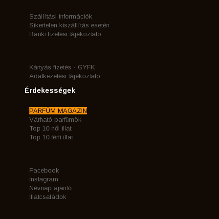
Szállítási információk
Sikertelen kiszállítás esetén
Banki fizetési tájékoztató
Kártyás fizetés - GYFK
Adatkezelési tájékoztató
Érdekességek
PARFÜM MAGAZIN
Várható parfümök
Top 10 női illat
Top 10 férfi illat
Facebook
Instagram
Névnap ajánló
Illatcsaládok