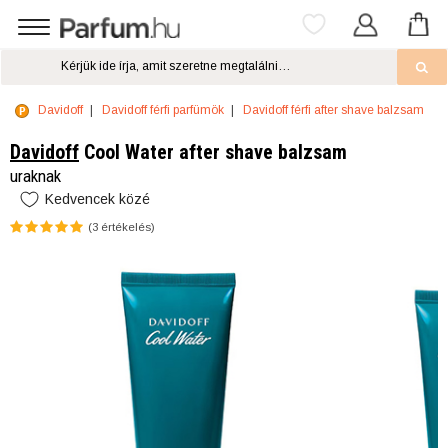
Davidoff
Davidoff férfi parfümök
Davidoff férfi after shave balzsam
Davidoff
Cool Water after shave balzsam
uraknak
Kedvencek közé
(
3
értékelés)