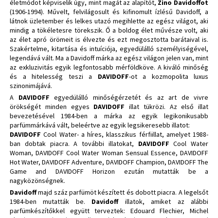
életmódot képviselik úgy, mint magát az alapítót,
Zino Davidoffot
(1906-1994). Művelt, felvilágosult és kifinomult ízlésű Davidoff, a
látnok üzletember és lelkes utazó megihlette az egész világot, aki
mindig a tökéletesre törekszik. Ő a boldog élet művésze volt, aki
az élet apró örömeit is élvezte és ezt megosztotta barátaival is.
Szakértelme, kitartása és intuíciója, egyedülálló személyiségével,
legendává vált. Ma a Davidoff márka az egész világon jelen van, mint
az exkluzivitás egyik legfontosabb mérföldköve. A kiváló minőség
és a hitelesség teszi a
DAVIDOFF
-ot a kozmopolita luxus
szinonimájává.
A
DAVIDOFF
egyedülálló minőségérzetét és az art de vivre
örökségét minden egyes
DAVIDOFF
illat tükrözi. Az első illat
bevezetésével 1984-ben a márka az egyik legikonikusabb
parfümmárkává vált, beleértve az egyik legsikeresebb illatot:
DAVIDOFF
Cool Water- a híres, klasszikus férfiillat, amelyet 1988-
ban dobtak piacra. A további illatokat,
DAVIDOFF
Cool Water
Woman, DAVIDOFF Cool Water Woman Sensual Essence, DAVIDOFF
Hot Water, DAVIDOFF Adventure, DAVIDOFF Champion, DAVIDOFF The
Game and DAVIDOFF Horizon ezután mutatták be a
nagyközönségnek.
Davidoff
majd száz parfümöt készített és dobott piacra. A legelsőt
1984-ben mutatták be.
Davidoff
illatok, amiket az alábbi
parfümkészítőkkel együtt terveztek: Edouard Flechier, Michel