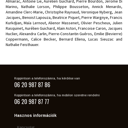
Almairac, Antoine Lie, Aurelien Guichard, Pierre Bourdon, Jerome Di
Marino, Nathalie Lorson, Philippe Bousseton, Annick Menardo,
Amandine Clerc-Marie, Christophe Raynaud, Veronique Nyberg, Jean
Jacques, Benoist Lapouza, Beatrice Piquet, Pierre Wargnye, Francis
Kurkdjian, Maïa Lernout, Alienor Massenet, Olivier Pescheux, Julien
Rasquinet, Aurélien Guichard, Alain Astori, Francoise Caron, Jacques
Huclier, Alexandra Carlin, Pierre-Constantin Guéros, Emilie (Bevierre)
Coppermann, Calice Becker, Bernard Ellena, Lucas Sieuzac and
Nathalie Feisthauer.
Koppintson a telefonszámra, ha kérdése van
06 20 987 87 86
Koppintson a telefonszámra, ha mobilon szeretne rendelni
06 20 987 87 77
Hasznos információk
Kapcsolat