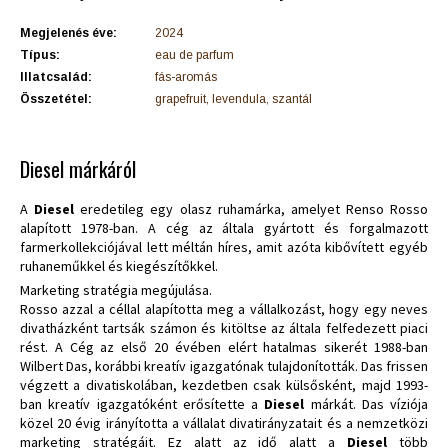
Megjelenés éve:
2024
Típus:
eau de parfum
Illatcsalád:
fás-aromás
Összetétel:
grapefruit, levendula, szantál
Diesel márkáról
A
Diesel
eredetileg egy olasz ruhamárka, amelyet Renso Rosso
alapított 1978-ban. A cég az általa gyártott és forgalmazott
farmerkollekciójával lett méltán híres, amit azóta kibővített egyéb
ruhaneműkkel és kiegészítőkkel.
Marketing stratégia megújulása.
Rosso azzal a céllal alapította meg a vállalkozást, hogy egy neves
divatházként tartsák számon és kitöltse az általa felfedezett piaci
rést. A Cég az első 20 évében elért hatalmas sikerét 1988-ban
Wilbert Das, korábbi kreatív igazgatónak tulajdonították. Das frissen
végzett a divatiskolában, kezdetben csak külsősként, majd 1993-
ban kreatív igazgatóként erősítette a
Diesel
márkát. Das víziója
közel 20 évig irányította a vállalat divatirányzatait és a nemzetközi
marketing stratégáit. Ez alatt az idő alatt a
Diesel
több