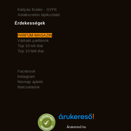
Kártyás fizetés - GYFK
Adatkezelési tájékoztató
Érdekességek
PARFÜM MAGAZIN
Várható parfümök
Top 10 női illat
Top 10 férfi illat
Facebook
Instagram
Névnap ajánló
Illatcsaládok
Árukereső.hu