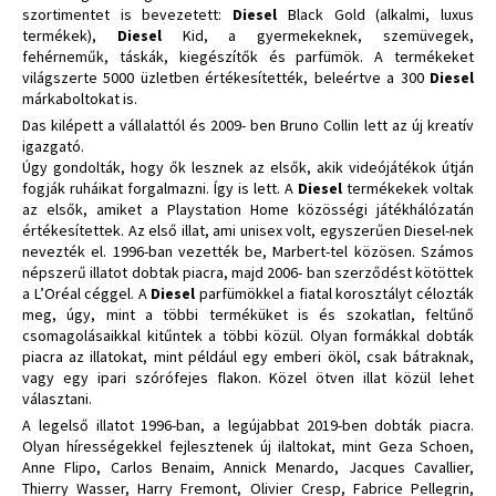
szortimentet is bevezetett:
Diesel
Black Gold (alkalmi, luxus
termékek),
Diesel
Kid, a gyermekeknek, szemüvegek,
fehérneműk, táskák, kiegészítők és parfümök. A termékeket
világszerte 5000 üzletben értékesítették, beleértve a 300
Diesel
márkaboltokat is.
Das kilépett a vállalattól és 2009- ben Bruno Collin lett az új kreatív
igazgató.
Úgy gondolták, hogy ők lesznek az elsők, akik videójátékok útján
fogják ruháikat forgalmazni. Így is lett. A
Diesel
termékekek voltak
az elsők, amiket a Playstation Home közösségi játékhálózatán
értékesítettek. Az első illat, ami unisex volt, egyszerűen Diesel-nek
nevezték el. 1996-ban vezették be, Marbert-tel közösen. Számos
népszerű illatot dobtak piacra, majd 2006- ban szerződést kötöttek
a L’Oréal céggel. A
Diesel
parfümökkel a fiatal korosztályt célozták
meg, úgy, mint a többi terméküket is és szokatlan, feltűnő
csomagolásaikkal kitűntek a többi közül. Olyan formákkal dobták
piacra az illatokat, mint például egy emberi ököl, csak bátraknak,
vagy egy ipari szórófejes flakon. Közel ötven illat közül lehet
választani.
A legelső illatot 1996-ban, a legújabbat 2019-ben dobták piacra.
Olyan hírességekkel fejlesztenek új ilaltokat, mint Geza Schoen,
Anne Flipo, Carlos Benaim, Annick Menardo, Jacques Cavallier,
Thierry Wasser, Harry Fremont, Olivier Cresp, Fabrice Pellegrin,