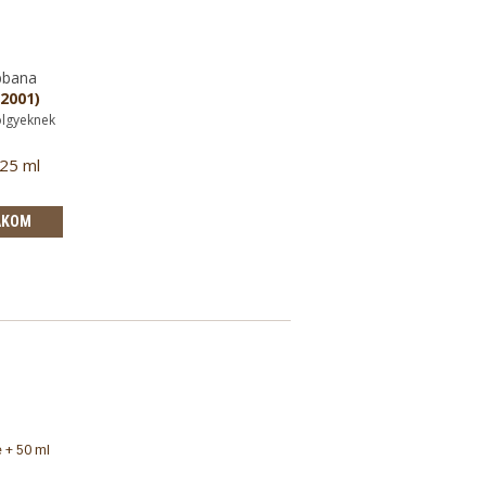
bbana
(2001)
ölgyeknek
 25 ml
AKOM
e + 50 ml