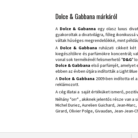
Dolce & Gabbana márkáról
A
Dolce & Gabanna
egy olasz luxus diva
gyakoroltak a divatvilágra, főleg ikonikussá
váltak hűséges megrendelőikké, mint például
A
Dolce & Gabbana
ruházati cikkeit két
kiegészítőkre és parfümökre koncentrál; va
vonal sok termékénél felismerhető "
D&G
" l
Dolce & Gabbana
első parfümjét, amelyet
ebben az évben útjára indították a Light Blu
A
Dolce & Gabbana
2009-ben indította el a
reklámozott.
A cég illatai a saját értéküket ismerő, poz
Néhány "orr" , akiknek jelentős része van a 
Michel Duriez, Aurelien Guichard, Jean-Marc, 
Girard, Olivier Polge, Givaudan, Jean-Jean-Ch