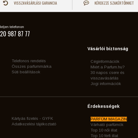
VISSZAVÁSÁRLÁSI GARANCIA
KÉRDEZZE SZAKÉRTŐINKET
eljen telefonon
20 987 87 77
Vásárlói biztonság
Telefonos rendelés
Céginformációk
Összes parfummárka
Miért a Parfum.hu?
Süti beállítások
30 napos csere és
visszavásárlás
Jogi információk
Érdekességek
Kártyás fizetés - GYFK
PARFÜM MAGAZIN
Adatkezelési tájékoztató
Várható parfümök
Top 10 női illat
Top 10 férfi illat