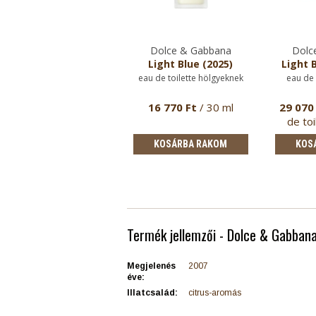
Dolce & Gabbana
Dolc
Light Blue (2025)
Light B
eau de toilette hölgyeknek
eau de 
16 770 Ft
/ 30 ml
29 070
de toi
a
KOSÁRBA RAKOM
KOS
Termék jellemzői - Dolce & Gabbana 
Megjelenés
2007
éve:
Illatcsalád:
citrus-aromás