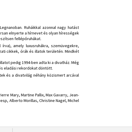
Legnanoban. Ruháikkal azonnal nagy hatást
orsan elnyerte a hírnevet és olyan hírességek
szítsen fellépőruhákat.
l írva), amely luxusruhákra, szemüvegekre,
ti cikkek, órák és illatok területén. Mindkét
llatot pedig 1994-ben adta ki a divatház. Még
és eladási rekordokat döntött.
ttek és a divatvilág néhány közismert arcával
.
erre Mary, Martine Pallix, Max Gavarry, Jean-
esp, Alberto Morillas, Christine Nagel, Michel