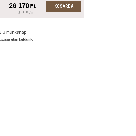
26 170
Ft
KOSÁRBA
348 Ft / ml
1-3 munkanap
gozása után küldünk.