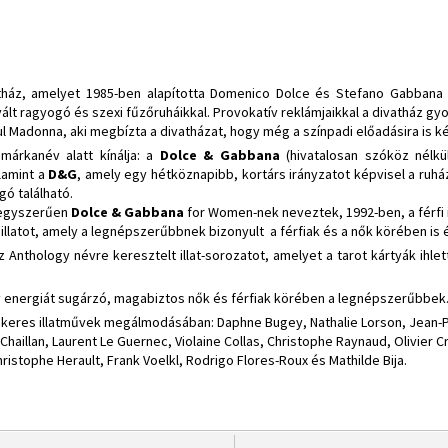
tház, amelyet 1985-ben alapította Domenico Dolce és Stefano Gabbana 
 vált ragyogó és szexi fűzőruháikkal. Provokatív reklámjaikkal a divatház gy
 Madonna, aki megbízta a divatházat, hogy még a színpadi előadásira is ké
 márkanév alatt kínálja: a
Dolce & Gabbana
(hivatalosan szóköz nélkü
lamint a
D&G
, amely egy hétköznapibb, kortárs irányzatot képvisel a ruháza
ogó található.
 egyszerűen
Dolce & Gabbana
for Women-nek neveztek, 1992-ben, a férfi i
e illatot, amely a legnépszerűbbnek bizonyult a férfiak és a nők körében is 
z Anthology névre keresztelt illat-sorozatot, amelyet a tarot kártyák ihle
itív energiát sugárzó, magabiztos nők és férfiak körében a legnépszerűbbek
sikeres illatművek megálmodásában: Daphne Bugey, Nathalie Lorson, Jean-Pi
Chaillan, Laurent Le Guernec, Violaine Collas, Christophe Raynaud, Olivier Cr
ristophe Herault, Frank Voelkl, Rodrigo Flores-Roux és Mathilde Bija.