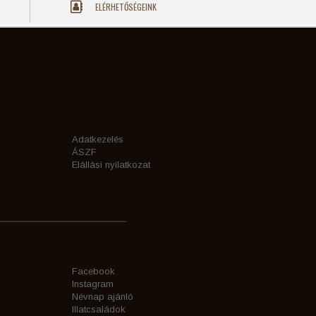
ELÉRHETŐSÉGEINK
Adatkezelés
ÁSZF
Elállási nyilatkozat
Facebook
Instagram
Névnap ajánló
Illatcsaládok