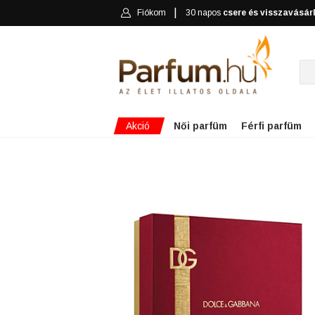
Fiókom
30 napos
csere és visszavásár
Akció
Női parfüm
Férfi parfüm