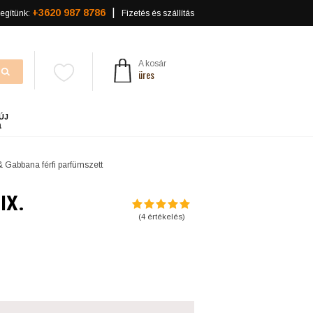
+3620 987 8786
egítünk:
Fizetés és szállítás
A kosár
üres
ÚJ
a
 Gabbana férfi parfümszett
 IX.
(
4
értékelés)