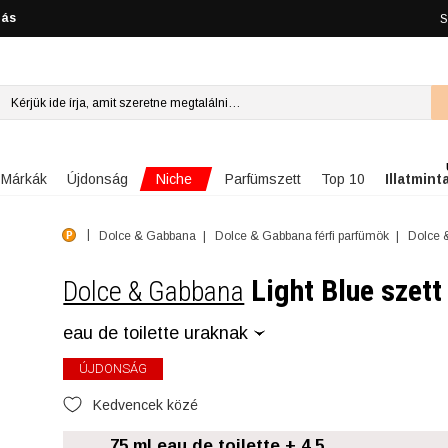
lás
S
Niche
Márkák
Újdonság
Parfümszett
Top 10
Illatmint
Dolce & Gabbana
Dolce & Gabbana férfi parfümök
Dolce &
Light Blue szett
Dolce & Gabbana
eau de toilette uraknak
ÚJDONSÁG
Kedvencek közé
75 ml eau de toilette + 4.5