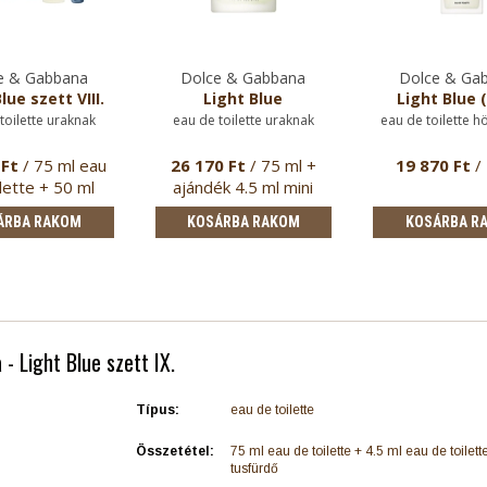
e & Gabbana
Dolce & Gabbana
Dolce & Ga
lue szett VIII.
Light Blue
Light Blue 
toilette uraknak
eau de toilette uraknak
eau de toilette h
 Ft
/ 75 ml eau
26 170 Ft
/ 75 ml +
19 870 Ft
/
lette + 50 ml
ajándék 4.5 ml mini
fter sh…
parfüm + …
ÁRBA RAKOM
KOSÁRBA RAKOM
KOSÁRBA R
- Light Blue szett IX.
Típus:
eau de toilette
Összetétel:
75 ml eau de toilette + 4.5 ml eau de toilett
tusfürdő