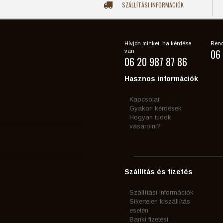
SZÁLLÍTÁSI INFORMÁCIÓK
Hívjon minket, ha kérdése
Rend
06 
van
06 20 987 87 86
Hasznos információk
Kapcsolat
Gyakori kérdések
Hogyan tudok
vásárolni?
Szállítás és fizetés
Szállítási információk
Sikertelen kiszállítás
esetén
Banki fizetési