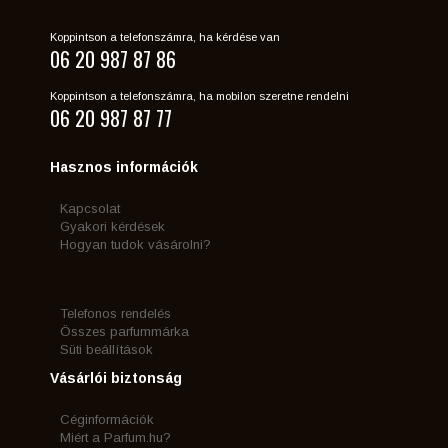
Koppintson a telefonszámra, ha kérdése van
06 20 987 87 86
Koppintson a telefonszámra, ha mobilon szeretne rendelni
06 20 987 87 77
Hasznos információk
Kapcsolat
Gyakori kérdések
Hogyan tudok vásárolni?
Telefonos rendelés
Összes parfummárka
Süti beállítások
Vásárlói biztonság
Céginformációk
Miért a Parfum.hu?