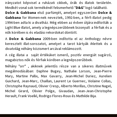
irányzatot képvisel a ruházati cikkek, órák és illatok területén.
Mindkét vonal sok termékénél felismerhető "
D&G
" logó található.
Dolce & Gabbana
első parfümjét, amelyet egyszerűen
Dolce &
Gabbana
for Women-nek neveztek, 1992-ben, a férfi illatot pedig
1994-ben adta ki a divatház. Még ebben az évben útjára indították a
Light Blue illatot, amely a legnépszerűbbnek bizonyult a férfiak és a
nők körében is és eladási rekordokat döntött.
A
Dolce & Gabbana
2009-ben indította el az Anthology névre
keresztelt illat-sorozatot, amelyet a tarot kártyák ihlettek és a
divatvilág néhány közismert arcával reklámozott.
A cég illatai a saját értéküket ismerő, pozitív energiát sugárzó,
magabiztos nők és férfiak körében a legnépszerűbbek.
Néhány "orr" , akiknek jelentős része van a sikeres illatművek
megálmodásában: Daphne Bugey, Nathalie Lorson, Jean-Pierre
Mary, Martine Pallix, Max Gavarry, Jean-Michel Duriez, Aurelien
Guichard, Jean-Marc, Chaillan, Laurent Le Guernec, Violaine Collas,
Christophe Raynaud, Olivier Cresp, Alberto Morillas, Christine Nagel,
Michel Girard, Olivier Polge, Givaudan, Jean-Jean-Christophe
Herault, Frank Voelkl, Rodrigo Flores-Roux és Mathilde Bija.