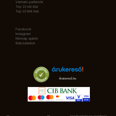
Várható parfümök
Top 10 női illat
Top 10 férfi illat
Facebook
Instagram
Névnap ajánló
Illatcsaládok
Árukereső.hu