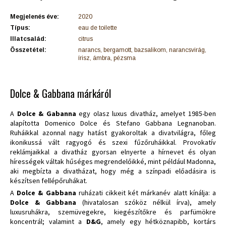
Megjelenés éve:
2020
Típus:
eau de toilette
Illatcsalád:
citrus
Összetétel:
narancs, bergamott, bazsalikom, narancsvirág,
írisz, ámbra, pézsma
Dolce & Gabbana márkáról
A
Dolce & Gabanna
egy olasz luxus divatház, amelyet 1985-ben
alapította Domenico Dolce és Stefano Gabbana Legnanoban.
Ruháikkal azonnal nagy hatást gyakoroltak a divatvilágra, főleg
ikonikussá vált ragyogó és szexi fűzőruháikkal. Provokatív
reklámjaikkal a divatház gyorsan elnyerte a hírnevet és olyan
hírességek váltak hűséges megrendelőikké, mint például Madonna,
aki megbízta a divatházat, hogy még a színpadi előadásira is
készítsen fellépőruhákat.
A
Dolce & Gabbana
ruházati cikkeit két márkanév alatt kínálja: a
Dolce & Gabbana
(hivatalosan szóköz nélkül írva), amely
luxusruhákra, szemüvegekre, kiegészítőkre és parfümökre
koncentrál; valamint a
D&G
, amely egy hétköznapibb, kortárs