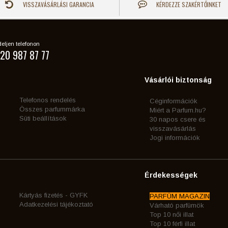
VISSZAVÁSÁRLÁSI GARANCIA
KÉRDEZZE SZAKÉRTŐINKET
eljen telefonon
20 987 87 77
Vásárlói biztonság
Telefonos rendelés
Céginformációk
Összes parfummárka
Miért a Parfum.hu?
Süti beállítások
30 napos csere és
visszavásárlás
Jogi információk
Érdekességek
Kártyás fizetés - GYFK
PARFÜM MAGAZIN
Adatkezelési tájékoztató
Várható parfümök
Top 10 női illat
Top 10 férfi illat