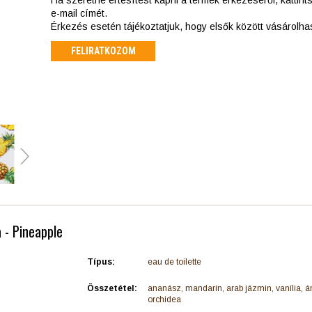
e-mail címét.
Érkezés esetén tájékoztatjuk, hogy elsők között vásárolh
FELIRATKOZOM
 - Pineapple
Típus:
eau de toilette
Összetétel:
ananász, mandarin, arab jázmin, vanília, á
orchidea