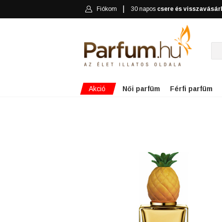
Fiókom
30 napos
csere és visszavásár
Akció
Női parfüm
Férfi parfüm