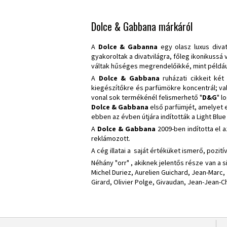
Dolce & Gabbana márkáról
A
Dolce & Gabanna
egy olasz luxus diva
gyakoroltak a divatvilágra, főleg ikonikussá
váltak hűséges megrendelőikké, mint például
A
Dolce & Gabbana
ruházati cikkeit két
kiegészítőkre és parfümökre koncentrál; va
vonal sok termékénél felismerhető "
D&G
" l
Dolce & Gabbana
első parfümjét, amelyet
ebben az évben útjára indították a Light Blu
A
Dolce & Gabbana
2009-ben indította el a
reklámozott.
A cég illatai a saját értéküket ismerő, poz
Néhány "orr" , akiknek jelentős része van a 
Michel Duriez, Aurelien Guichard, Jean-Marc, 
Girard, Olivier Polge, Givaudan, Jean-Jean-Ch