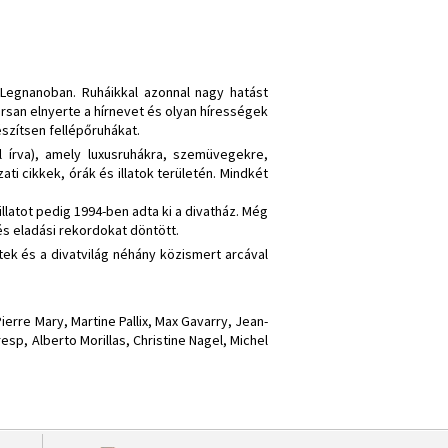
Legnanoban. Ruháikkal azonnal nagy hatást
orsan elnyerte a hírnevet és olyan hírességek
szítsen fellépőruhákat.
l írva), amely luxusruhákra, szemüvegekre,
ti cikkek, órák és illatok területén. Mindkét
llatot pedig 1994-ben adta ki a divatház. Még
és eladási rekordokat döntött.
ttek és a divatvilág néhány közismert arcával
.
erre Mary, Martine Pallix, Max Gavarry, Jean-
esp, Alberto Morillas, Christine Nagel, Michel