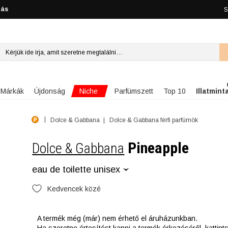
lás
S
Niche
Márkák
Újdonság
Parfümszett
Top 10
Illatmint
Dolce & Gabbana
Dolce & Gabbana férfi parfümök
Pineapple
Dolce & Gabbana
eau de toilette unisex
Kedvencek közé
A termék még (már) nem érhető el áruházunkban.
Ha szeretne értesítést kapni a termék érkezéséről, kattin