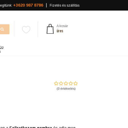
+3620 987 8786
egítünk:
Fizetés és szállítás
A kosár
üres
ÚJ
a
(
0
értékelés)
tson a
Feliratkozom gombra
és adja meg