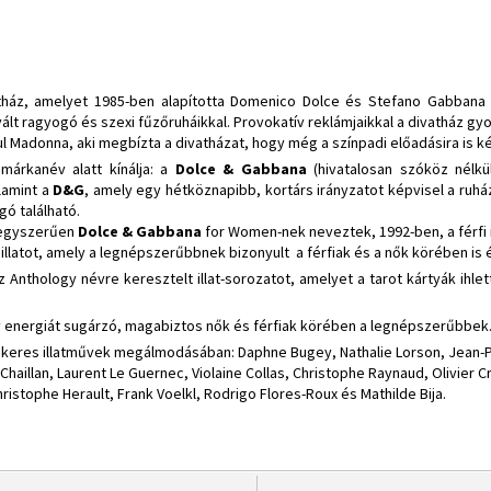
tház, amelyet 1985-ben alapította Domenico Dolce és Stefano Gabbana 
 vált ragyogó és szexi fűzőruháikkal. Provokatív reklámjaikkal a divatház gy
 Madonna, aki megbízta a divatházat, hogy még a színpadi előadásira is ké
 márkanév alatt kínálja: a
Dolce & Gabbana
(hivatalosan szóköz nélkü
lamint a
D&G
, amely egy hétköznapibb, kortárs irányzatot képvisel a ruháza
ogó található.
 egyszerűen
Dolce & Gabbana
for Women-nek neveztek, 1992-ben, a férfi i
e illatot, amely a legnépszerűbbnek bizonyult a férfiak és a nők körében is 
z Anthology névre keresztelt illat-sorozatot, amelyet a tarot kártyák ihle
itív energiát sugárzó, magabiztos nők és férfiak körében a legnépszerűbbek
sikeres illatművek megálmodásában: Daphne Bugey, Nathalie Lorson, Jean-Pi
Chaillan, Laurent Le Guernec, Violaine Collas, Christophe Raynaud, Olivier Cr
ristophe Herault, Frank Voelkl, Rodrigo Flores-Roux és Mathilde Bija.