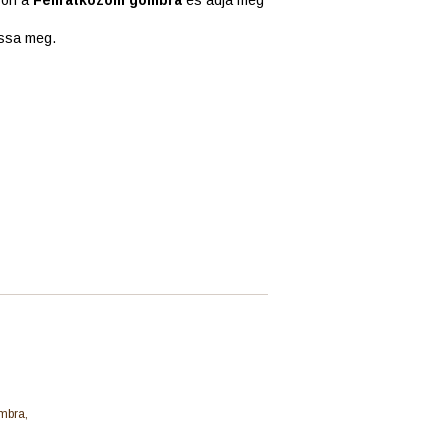
assa meg.
mbra,