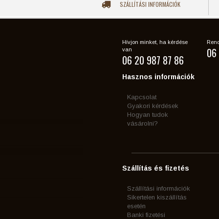
SZÁLLÍTÁSI INFORMÁCIÓK
Hívjon minket, ha kérdése
Rend
06 
van
06 20 987 87 86
Hasznos információk
Kapcsolat
Gyakori kérdések
Hogyan tudok
vásárolni?
Szállítás és fizetés
Szállítási információk
Sikertelen kiszállítás
esetén
Banki fizetési