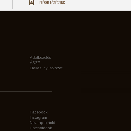
ELÉRHETŐSÉGEINK
Adatkezelés
ÁSZF
Elállási nyilatkozat
Facebook
Instagram
Névnap ajánló
Illatcsaládok