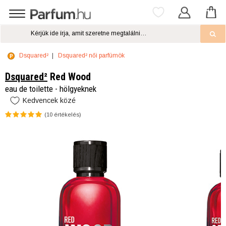
Dsquared²
Dsquared² női parfümök
Dsquared²
Red Wood
eau de toilette - hölgyeknek
Kedvencek közé
(
10
értékelés)