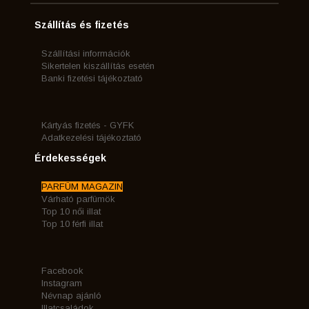
Szállítás és fizetés
Szállítási információk
Sikertelen kiszállítás esetén
Banki fizetési tájékoztató
Kártyás fizetés - GYFK
Adatkezelési tájékoztató
Érdekességek
PARFÜM MAGAZIN
Várható parfümök
Top 10 női illat
Top 10 férfi illat
Facebook
Instagram
Névnap ajánló
Illatcsaládok