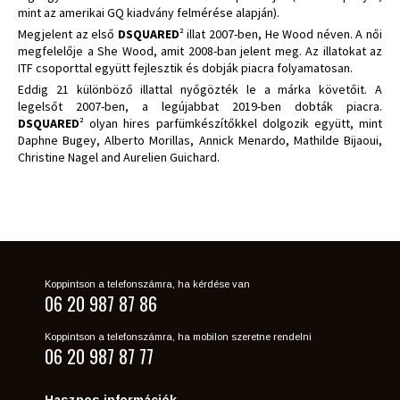
mint az amerikai GQ kiadvány felmérése alapján).
Megjelent az első
DSQUARED
² illat 2007-ben, He Wood néven. A női
megfelelője a She Wood, amit 2008-ban jelent meg. Az illatokat az
ITF csoporttal együtt fejlesztik és dobják piacra folyamatosan.
Eddig 21 különböző illattal nyőgözték le a márka követőit. A
legelsőt 2007-ben, a legújabbat 2019-ben dobták piacra.
DSQUARED
² olyan hires parfümkészítőkkel dolgozik együtt, mint
Daphne Bugey, Alberto Morillas, Annick Menardo, Mathilde Bijaoui,
Christine Nagel and Aurelien Guichard.
Koppintson a telefonszámra, ha kérdése van
06 20 987 87 86
Koppintson a telefonszámra, ha mobilon szeretne rendelni
06 20 987 87 77
Hasznos információk