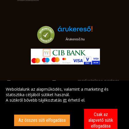
Árukereső.hu
marketplace partner
Weboldalunk az alapműködés, valamint a marketing és
statisztika céljából sütiket használ.
A sütikről bővebb tájékoztatás
itt
érhető el.
A LEGJOBB AJÁNLATAINK AZ ÖN CÍMÉRE!
Csak az
Az összes süti elfogadása
alapvető sütik
elfogadása