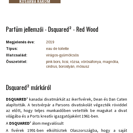
KOSÁRBA RAKOM
Parfüm jellemzői - Dsquared² - Red Wood
Megjelenés éve:
2019
Típus:
eau de toilette
Illatcsalád:
virágos-gyümölcsös
Összetétel:
pink bors, licsi, rózsa, vörösáfonya, magnólia,
cédrus, borostyán, mósusz
Dsquared² márkáról
DSQUARED
² kanadai divatmárkát az ikerfivérek, Dean és Dan Caten
alapították. A testvérpár a Parsons divatiskolát végezték röviddel
az előtt, hogy teljes munkaidőben vetették be magukat a divat
világába és a Ports kreatív igazgatójaként 1961-ben.
A
DSQUARED
² álom megvalósult
A fivérek 1991-ben elköltöztek Olaszországba, hogy a saját