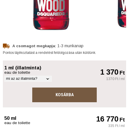
1-3 munkanap
A csomagot megkapja:
Pontos tájékoztatást a rendelést feldolgozása után küldünk.
1 ml (illatminta)
1 370
Ft
eau de toilette
mi az az illatminta?
1370 Ft / ml
KOSÁRBA
16 770
50 ml
Ft
eau de toilette
335 Ft / ml