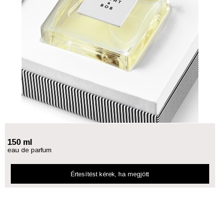
150 ml
eau de parfum
Értesítést kérek
, ha megjött