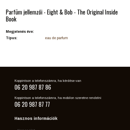
Parfüm jellemzői - Eight & Bob - The Original Inside
Book
Megjelenés éve:
Típus:
eau de parfum
Koppintson a telefonszámra, ha kérdése van
06 20 987 87 86
Koppintson a telefonszámra, ha mobilon szeretne rendelni
06 20 987 87 77
Hasznos információk