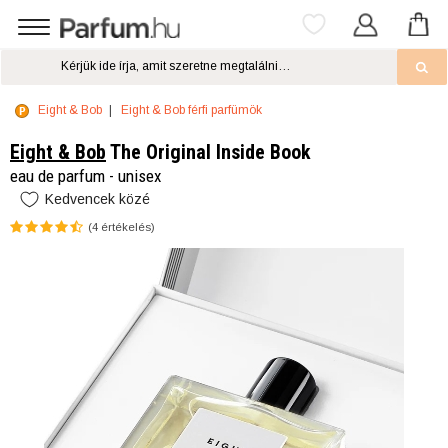
Eight & Bob
Eight & Bob férfi parfümök
Eight & Bob
The Original Inside Book
eau de parfum - unisex
Kedvencek közé
(
4
értékelés)