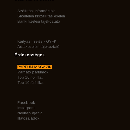
Szállítási információk
Sikertelen kiszállítás esetén
Banki fizetési tájékoztató
Kártyás fizetés - GYFK
Adatkezelési tájékoztató
Érdekességek
PARFÜM MAGAZIN
Várható parfümök
Top 10 női illat
Top 10 férfi illat
Facebook
Instagram
Névnap ajánló
Illatcsaládok