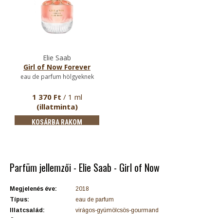
Elie Saab
Girl of Now Forever
eau de parfum hölgyeknek
1 370 Ft
/ 1 ml
(illatminta)
KOSÁRBA RAKOM
Parfüm jellemzői - Elie Saab - Girl of Now
Megjelenés éve:
2018
Típus:
eau de parfum
Illatcsalád:
virágos-gyümölcsös-gourmand