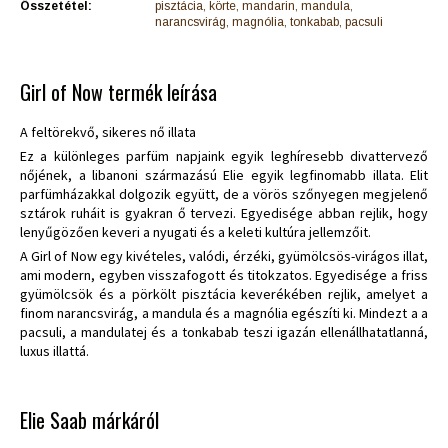
Összetétel:
pisztácia, körte, mandarin, mandula,
narancsvirág, magnólia, tonkabab, pacsuli
Girl of Now termék leírása
A feltörekvő, sikeres nő illata
Ez a különleges parfüm napjaink egyik leghíresebb divattervező
nőjének, a libanoni származású Elie egyik legfinomabb illata. Elit
parfümházakkal dolgozik együtt, de a vörös szőnyegen megjelenő
sztárok ruháit is gyakran ő tervezi. Egyedisége abban rejlik, hogy
lenyűgözően keveri a nyugati és a keleti kultúra jellemzőit.
A Girl of Now egy kivételes, valódi, érzéki, gyümölcsös-virágos illat,
ami modern, egyben visszafogott és titokzatos. Egyedisége a friss
gyümölcsök és a pörkölt pisztácia keverékében rejlik, amelyet a
finom narancsvirág, a mandula és a magnólia egészíti ki. Mindezt a a
pacsuli, a mandulatej és a tonkabab teszi igazán ellenállhatatlanná,
luxus illattá.
Elie Saab márkáról