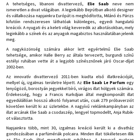
A tehetséges, libanoni divattervező,
Elie Saab
neve nem
ismeretlen a divat világában. A leginkább Bejrútban alkotó designer
és vállalkozása napjainkra Európát is meghódította, Milánó és Párizs
kifutóin rendszeresen láthatóak különleges, egyedi hangulatú
kreációi. A nyugati és a keleti világ keveredik az alkotásokban, mely
leginkább a színek és az anyagok magabiztos használatában jelenik
meg.
A nagyközönség számára akkor lett egyértelmű Elie Saab
tehetsége, amikor Halle Berry az általa tervezett, burgundi színű
estélyi ruhában vette át a legjobb színésznőnek járó Oscar-díjat
2002-ben.
Az innovatív divattervező 2011-ben kiadta első illatkreációját,
mellyel új, izgalmas területre lépett. Az
Elie Saab Le Parfum
egy
lenyűgöző, borostyán jegyekkel bíró, virágos illat hölgyek számára.
Érdekesség, hogy a Francis Kurkdjian által megkomponált illat
egyedülállóan hosszú alkotó folyamat után, csak 279 próbaverziót
követően került ki az üzletekbe. A nagyívű reklámkampányban az
illat arcának Elie Saab a csodaszép, lengyel topmodellt, Anja Rubik-
ot választotta.
Napjainkra több, mint 30, izgalmas kreáció került ki a divatház
gondozásában a parfümériák polcaira. Minden illat tökéletesen illik
az Elie Saab által megalkotott ruhákhoz. A tervező gyakran