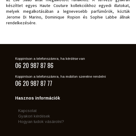
készíttet egyes Haute Couture kollekciókhoz egyedi illatokat,
melyek megalkotásában a legnevesebb parfümőrök, köztük
Jerome Di Marino, Dominique Ropion és Sophie Labbe állnak
rendelkezésére.
Koppintson a telefonszámra, ha kérdése van
06 20 987 87 86
Koppintson a telefonszámra, ha mobilon szeretne rendelni
06 20 987 87 77
Hasznos információk
Kapcsolat
Gyakori kérdések
Hogyan tudok vásárolni?