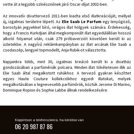
vette át a legjobb színésznőnek járó Oscar-díjat 2002-ben.
Az innovatív divattervező 2011-ben kiadta első illatkreációját, mellyel
új, izgalmas területre lépett. Az
Elie Saab Le Parfum
egy lenyűgöző,
borostyán jegyekkel bíró, virágos illat hölgyek számára. Érdekesség,
hogy a Francis Kurkdjian által megkomponált illat egyedülállóan hosszú
alkotó folyamat után, csak 279 próbaverziót követően került ki az
üzletekbe. A nagyívű reklámkampányban az illat arcának Elie Saab a
csodaszép, lengyel topmodellt, Anja Rubik-ot választotta.
Napjainkra több, mint 30, izgalmas kreáció került ki a divatház
gondozásában a parfümériák polcaira. Minden illat tökéletesen illik az
Elie Saab által megalkotott ruhákhoz. A tervező gyakran készíttet
egyes Haute Couture kollekciókhoz egyedi illatokat, melyek
megalkotásában a legnevesebb parfümőrök, köztük Jerome Di Marino,
Dominique Ropion és Sophie Labbe állnak rendelkezésére.
Koppintson a telefonszámra, ha kérdése van
06 20 987 87 86