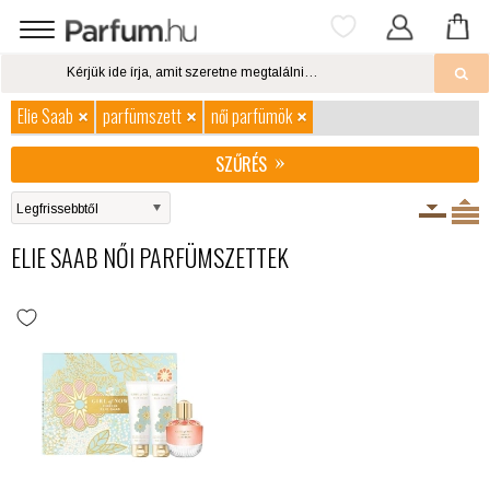
Elie Saab
parfümszett
női parfümök
SZŰRÉS
ELIE SAAB NŐI PARFÜMSZETTEK