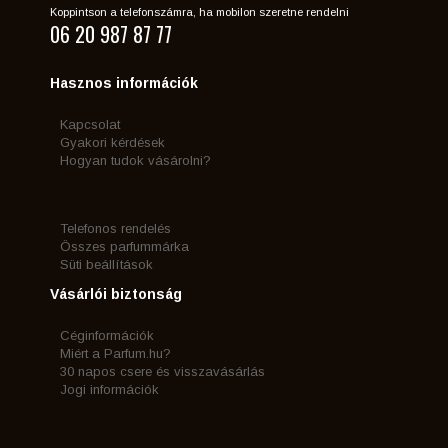
Koppintson a telefonszámra, ha mobilon szeretne rendelni
06 20 987 87 77
Hasznos információk
Kapcsolat
Gyakori kérdések
Hogyan tudok vásárolni?
Telefonos rendelés
Összes parfummárka
Süti beállítások
Vásárlói biztonság
Céginformációk
Miért a Parfum.hu?
30 napos csere és visszavásárlás
Jogi információk