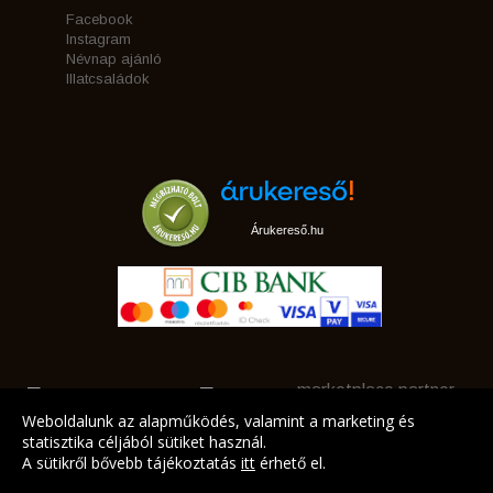
Facebook
Instagram
Névnap ajánló
Illatcsaládok
Árukereső.hu
marketplace partner
Weboldalunk az alapműködés, valamint a marketing és
statisztika céljából sütiket használ.
A sütikről bővebb tájékoztatás
itt
érhető el.
A LEGJOBB AJÁNLATAINK AZ ÖN CÍMÉRE!