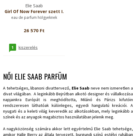
Elie Saab
Girl Of Now Forever szett I.
eau de parfum hölgyeknek
26 570 Ft
1
kiszerelés
NŐI ELIE SAAB PARFÜM
A tehetséges, libanoni divattervező,
Elie Saab
neve nem ismeretlen a
divat világában. A leginkább Bejrútban alkotó designer és vállalkozása
napjainkra Európát is meghódította, Milánó és Párizs kifutóin
rendszeresen láthatóak különleges, egyedi hangulatú kreációi. A
nyugati és a keleti világ keveredik az alkotásokban, mely leginkább a
színek és az anyagok magabiztos használatában jelenik meg.
A nagyközönség számára akkor lett egyértelmű Elie Saab tehetsége,
amikor Halle Berry az általa tervezett, burgundi színű estélyi ruhában