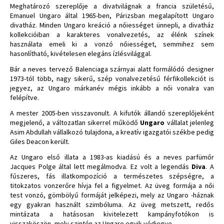
Meghatározó szereplője a divatvilágnak a francia születésű,
Emanuel Ungaro által 1965-ben, Párizsban megalapított Ungaro
divatház. Minden Ungaro kreáció a nőiességet ünnepli, a divatház
kollekcióiban a karakteres vonalvezetés, az élénk színek
használata emeli ki a vonzó nőiességet, semmihez sem
hasonlítható, kivételesen elegáns ízlésvilággal.
Bár a neves tervező Balenciaga szárnyai alatt formálódó designer
1973-tól több, nagy sikerű, szép vonalvezetésű férfikollekciót is
jegyez, az Ungaro márkanév mégis inkább a női vonalra van
felépítve.
A mester 2005-ben visszavonult. A kifutók állandó szereplőjeként
megjelenő, a változatlan sikerrel működő
Ungaro
vállalat jelenleg
Asim Abdullah vállalkozó tulajdona, a kreatív igazgatói székbe pedig
Giles Deacon került.
Az Ungaro első illata a 1983-as kiadású és a neves parfümőr
Jacques Polge által lett megálmodva. Ez volt a legendás
Diva
. A
fűszeres, fás illatkompozíció a természetes szépségre, a
titokzatos vonzerőre hívja fel a figyelmet. Az üveg formája a női
test vonzó, gömbölyű formáját jelképezi, mely az Ungaro -háznak
egy gyakran használt szimbóluma. Az üveg metszett, redős
mintázata a hatásosan kivitelezett kampányfotókon is
visszaköszön, mely szintén az Ungaro egyik védjegye.