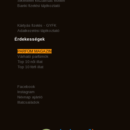
Sikertelen kiszállítás esetén
Banki fizetési tájékoztató
Kártyás fizetés - GYFK
Adatkezelési tájékoztató
Érdekességek
PARFÜM MAGAZIN
Várható parfümök
Top 10 női illat
Top 10 férfi illat
Facebook
Instagram
Névnap ajánló
Illatcsaládok