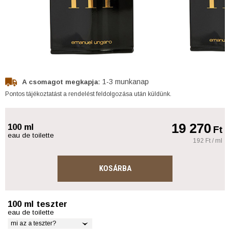
1-3 munkanap
A csomagot megkapja:
Pontos tájékoztatást a rendelést feldolgozása után küldünk.
19 270
100 ml
Ft
eau de toilette
192 Ft / ml
KOSÁRBA
100 ml teszter
eau de toilette
mi az a teszter?