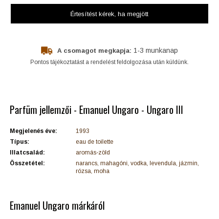
Értesítést kérek
, ha megjött
1-3 munkanap
A csomagot megkapja:
Pontos tájékoztatást a rendelést feldolgozása után küldünk.
Parfüm jellemzői - Emanuel Ungaro - Ungaro III
Megjelenés éve:
1993
Típus:
eau de toilette
Illatcsalád:
aromás-zöld
Összetétel:
narancs, mahagóni, vodka, levendula, jázmin,
rózsa, moha
Emanuel Ungaro márkáról