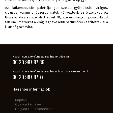
Az illatkompozíciók palettája igen széles, gyümölcsös, virágos,
citrusos, valamint fűszeres illatok kényeztetik az érzékeket. Az
Ungaro
-ház égisze alatt közel 70, szépen megkomponált illatot
találunk, melyeket a világ legnevesebb parfümőrei készítettek el a
luxuscég számára.
Koppintson a telefonszámra, ha kérdése van
06 20 987 87 86
Koppintson a telefonszámra, ha mobilon szeretne rendelni
06 20 987 87 77
Hasznos információk
Kapcsolat
Gyakori kérdések
Hogyan tudok vásárolni?