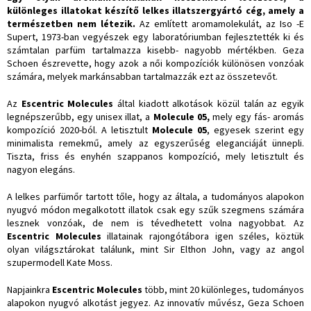
különleges illatokat készítő lelkes illatszergyártó cég, amely a
természetben nem létezik.
Az említett aromamolekulát, az Iso -E
Supert, 1973-ban vegyészek egy laboratóriumban fejlesztették ki és
számtalan parfüm tartalmazza kisebb- nagyobb mértékben. Geza
Schoen észrevette, hogy azok a női kompozíciók különösen vonzóak
számára, melyek markánsabban tartalmazzák ezt az összetevőt.
Az
Escentric Molecules
által kiadott alkotások közül talán az egyik
legnépszerűbb, egy unisex illat, a
Molecule 05,
mely egy fás- aromás
kompozíció 2020-ból. A letisztult
Molecule 05
, egyesek szerint egy
minimalista remekmű, amely az egyszerűség eleganciáját ünnepli.
Tiszta, friss és enyhén szappanos kompozíció, mely letisztult és
nagyon elegáns.
A lelkes parfümőr tartott tőle, hogy az általa, a tudományos alapokon
nyugvó módon megalkotott illatok csak egy szűk szegmens számára
lesznek vonzóak, de nem is tévedhetett volna nagyobbat. Az
Escentric Molecules
illatainak rajongótábora igen széles, köztük
olyan világsztárokat találunk, mint Sir Elthon John, vagy az angol
szupermodell Kate Moss.
Napjainkra
Escentric Molecules
több, mint 20 különleges, tudományos
alapokon nyugvó alkotást jegyez. Az innovatív művész, Geza Schoen