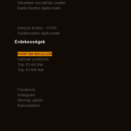
Sikertelen kiszállítás esetén
Banki fizetési tájékoztató
Kártyás fizetés - GYFK
Adatkezelési tájékoztató
Érdekességek
PARFÜM MAGAZIN
Várható parfümök
Top 10 női illat
Top 10 férfi illat
Facebook
Instagram
Névnap ajánló
Illatcsaládok