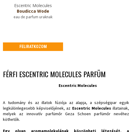
Escentric Molecules
Boudicca Wode
eau de parfum uraknak
FELIRATKOZOM
FÉRFI ESCENTRIC MOLECULES PARFÜM
Escentric Molecules
A tudomány és az illatok fúziója az alapja, a szépségipar egyik
legkülönlegesebb képviselőjének, az
Escentric Molecules
illatainak,
melyek az innovatív parfümőr Geza Schoen parfümőr nevéhez
köthetők.
Egy olyan aromamolekulának köszönheti létezését, a