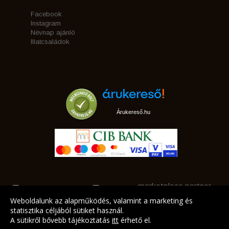
Facebook
Instagram
Névnap ajánló
Illatcsaládok
Árukereső.hu
marketplace partner
Weboldalunk az alapműködés, valamint a marketing és
statisztika céljából sütiket használ.
A sütikről bővebb tájékoztatás
itt
érhető el.