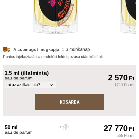
1-3 munkanap
A csomagot megkapja:
Pontos tájékoztatást a rendelést feldolgozása után küldünk.
1.5 ml (illatminta)
2 570
Ft
eau de parfum
mi az az illatminta?
1713 Ft / ml
KOSÁRBA
27 770
50 ml
Ft
eau de parfum
555 Ft / ml