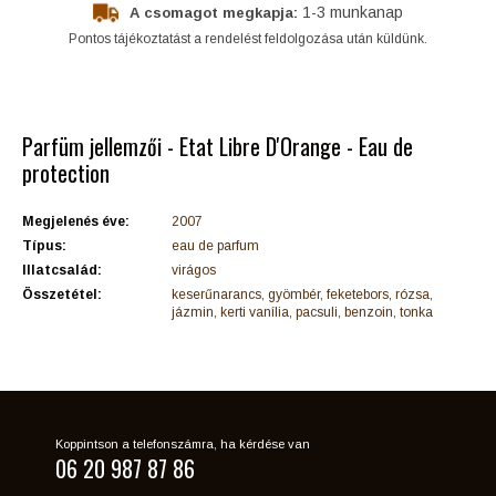
1-3 munkanap
A csomagot megkapja:
Pontos tájékoztatást a rendelést feldolgozása után küldünk.
Parfüm jellemzői - Etat Libre D'Orange - Eau de
protection
Megjelenés éve:
2007
Típus:
eau de parfum
Illatcsalád:
virágos
Összetétel:
keserűnarancs, gyömbér, feketebors, rózsa,
jázmin, kerti vanília, pacsuli, benzoin, tonka
Koppintson a telefonszámra, ha kérdése van
06 20 987 87 86