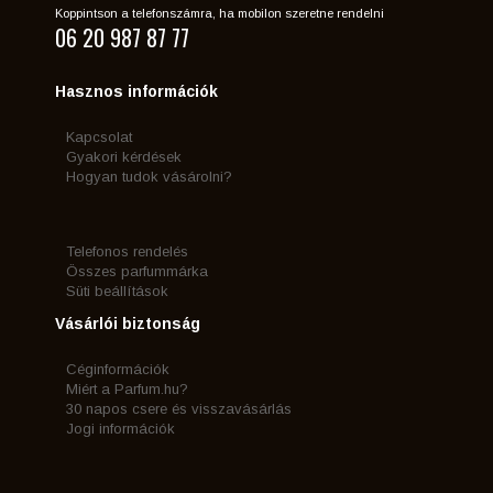
Koppintson a telefonszámra, ha mobilon szeretne rendelni
06 20 987 87 77
Hasznos információk
Kapcsolat
Gyakori kérdések
Hogyan tudok vásárolni?
Telefonos rendelés
Összes parfummárka
Süti beállítások
Vásárlói biztonság
Céginformációk
Miért a Parfum.hu?
30 napos csere és visszavásárlás
Jogi információk