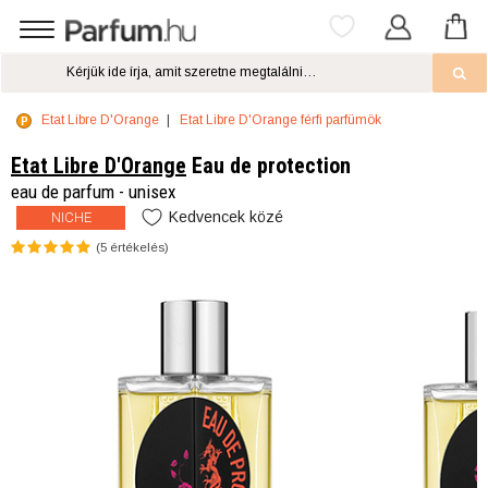
Etat Libre D'Orange
Etat Libre D'Orange férfi parfümök
Etat Libre D'Orange
Eau de protection
eau de parfum - unisex
Kedvencek közé
NICHE
(
5
értékelés)