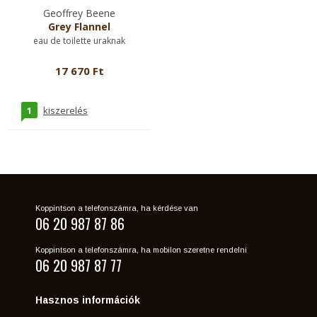
Geoffrey Beene
Grey Flannel
eau de toilette uraknak
17 670 Ft
1
kiszerelés
Koppintson a telefonszámra, ha kérdése van
06 20 987 87 86
Koppintson a telefonszámra, ha mobilon szeretne rendelni
06 20 987 87 77
Hasznos információk