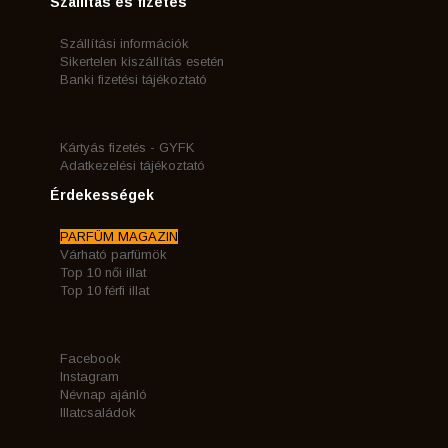
Szállítás és fizetés
Szállítási információk
Sikertelen kiszállítás esetén
Banki fizetési tájékoztató
Kártyás fizetés - GYFK
Adatkezelési tájékoztató
Érdekességek
PARFÜM MAGAZIN
Várható parfümök
Top 10 női illat
Top 10 férfi illat
Facebook
Instagram
Névnap ajánló
Illatcsaládok