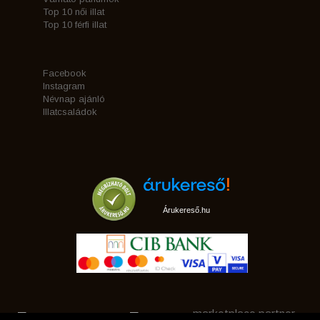
Top 10 női illat
Top 10 férfi illat
Facebook
Instagram
Névnap ajánló
Illatcsaládok
Árukereső.hu
marketplace partner