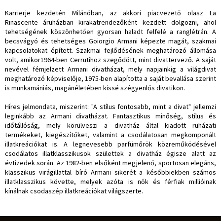
Karrierje kezdetén Milánóban, az akkori piacvezető olasz La
Rinascente áruházban kirakatrendezőként kezdett dolgozni, ahol
tehetségének köszönhetően gyorsan haladt felfelé a ranglétrán. A
becsvágyó és tehetséges Goiorgio Armani képezte magát, szakmai
kapcsolatokat épített. Szakmai fejlődésének meghatározó állomása
volt, amikor1964-ben Cerrutihoz szegődött, mint divattervező. A saját
nevével fémjelzett Armani divatházat, mely napjainkig a világdivat
meghatározó képviselője, 1975-ben alapította a saját bevallása szerint
is munkamániás, magánéletében kissé szégyenlős divatikon.
Híres jelmondata, miszerint: "A stílus fontosabb, mint a divat" jellemzi
leginkább az Armani divatházat. Fantasztikus minőség, stílus és
időtállóság, mely körülveszi a divatház által kiadott ruházati
termékeket, kiegészítőket, valamint a csodálatosan megkomponált
illatkreációkat is. A legnevesebb parfümőrök közreműködésével
csodálatos illatklasszikusok születtek a divatház égisze alatt az
évtizedek során. Az 1982-ben elsőként megjelenő, sportosan elegáns,
klasszikus virágillattal bíró Armani sikerét a későbbiekben számos
illatklasszikus követte, melyek azóta is nők és férfiak millióinak
kínálnak csodaszép illatkreációkat világszerte.