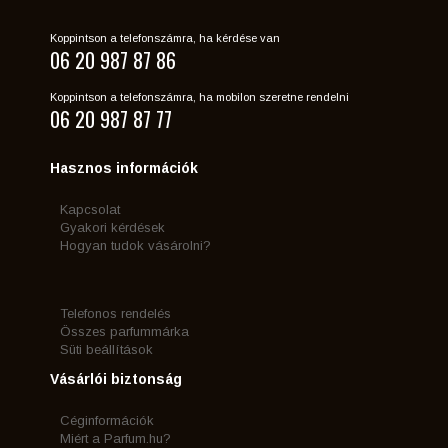
Koppintson a telefonszámra, ha kérdése van
06 20 987 87 86
Koppintson a telefonszámra, ha mobilon szeretne rendelni
06 20 987 87 77
Hasznos információk
Kapcsolat
Gyakori kérdések
Hogyan tudok vásárolni?
Telefonos rendelés
Összes parfummárka
Süti beállítások
Vásárlói biztonság
Céginformációk
Miért a Parfum.hu?