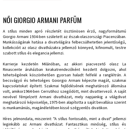
NŐI GIORGIO ARMANI PARFÜM
A stílus minden apró részletét ösztönösen érző, nagyformátumú
Giorgio Armani 1934-ben született az észak-olaszországi Piacenzában.
Munkásságának hatása a divatvilágára felbecsülhetetlen jelentőségű,
kollekcióit az olasz divatházakra jellemző könnyed, kifinomult, testre
szabott stílus és elegancia jellemzi.
Karrierje kezdetén Milánóban, az akkori piacvezető olasz La
Rinascente áruházban kirakatrendezőként kezdett dolgozni, ahol
tehetségének köszönhetően gyorsan haladt felfelé a ranglétrán. A
becsvágyó és tehetséges Goiorgio Armani képezte magát, szakmai
kapcsolatokat épített. Szakmai fejlődésének meghatározó állomása
volt, amikor1964-ben Cerrutihoz szegődött, mint divattervező. A saját
nevével fémjelzett Armani divatházat, mely napjainkig a világdivat
meghatározó képviselője, 1975-ben alapította a saját bevallása szerint
is munkamániás, magánéletében kissé szégyenlős divatikon.
Híres jelmondata, miszerint: "A stílus fontosabb, mint a divat" jellemzi
leginkább az Armani divatházat. Fantasztikus minőség, stílus és