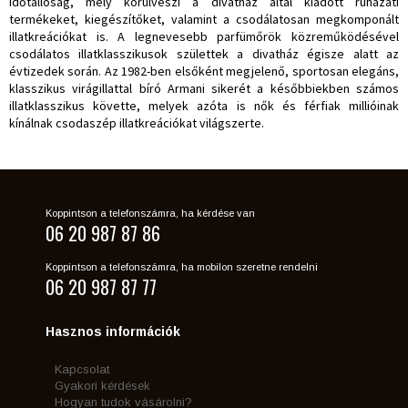
időtállóság, mely körülveszi a divatház által kiadott ruházati
termékeket, kiegészítőket, valamint a csodálatosan megkomponált
illatkreációkat is. A legnevesebb parfümőrök közreműködésével
csodálatos illatklasszikusok születtek a divatház égisze alatt az
évtizedek során. Az 1982-ben elsőként megjelenő, sportosan elegáns,
klasszikus virágillattal bíró Armani sikerét a későbbiekben számos
illatklasszikus követte, melyek azóta is nők és férfiak millióinak
kínálnak csodaszép illatkreációkat világszerte.
Koppintson a telefonszámra, ha kérdése van
06 20 987 87 86
Koppintson a telefonszámra, ha mobilon szeretne rendelni
06 20 987 87 77
Hasznos információk
Kapcsolat
Gyakori kérdések
Hogyan tudok vásárolni?