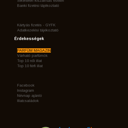
Sikertelen kiszállítás esetén
Banki fizetési tájékoztató
Kártyás fizetés - GYFK
Adatkezelési tájékoztató
Érdekességek
PARFÜM MAGAZIN
Várható parfümök
Top 10 női illat
Top 10 férfi illat
Facebook
Instagram
Névnap ajánló
Illatcsaládok