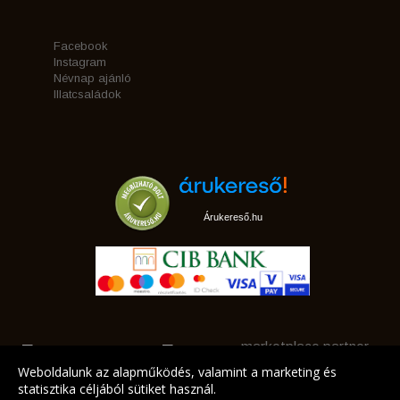
Facebook
Instagram
Névnap ajánló
Illatcsaládok
Árukereső.hu
marketplace partner
Weboldalunk az alapműködés, valamint a marketing és
statisztika céljából sütiket használ.