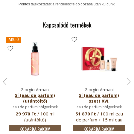
Pontos tájékoztatást a rendelést feldolgozása után küldünk.
Kapcsolódó termékek
AKCIÓ
Giorgio Armani
Giorgio Armani
Sí (eau de parfum)
Sí (eau de parfum)
(utántöltő)
szett XVI.
eau de parfum hölgyeknek
eau de parfum hölgyeknek
29 970 Ft
/ 100 ml
51 870 Ft
/ 100 ml eau
(utántöltő)
de parfum + 15 ml eau
de pa…
KOSÁRBA RAKOM
KOSÁRBA RAKOM