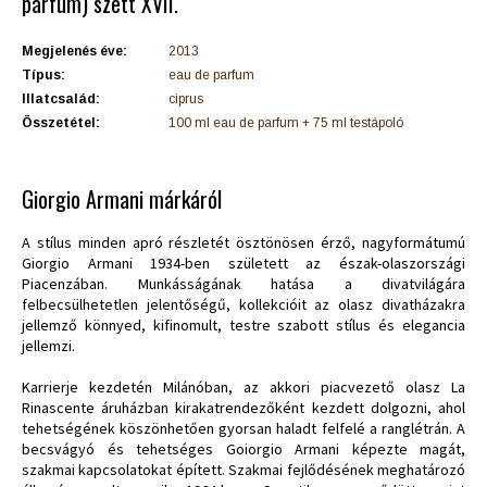
parfum) szett XVII.
Megjelenés éve:
2013
Típus:
eau de parfum
Illatcsalád:
ciprus
Összetétel:
100 ml eau de parfum + 75 ml testápoló
Giorgio Armani márkáról
A stílus minden apró részletét ösztönösen érző, nagyformátumú
Giorgio Armani 1934-ben született az észak-olaszországi
Piacenzában. Munkásságának hatása a divatvilágára
felbecsülhetetlen jelentőségű, kollekcióit az olasz divatházakra
jellemző könnyed, kifinomult, testre szabott stílus és elegancia
jellemzi.
Karrierje kezdetén Milánóban, az akkori piacvezető olasz La
Rinascente áruházban kirakatrendezőként kezdett dolgozni, ahol
tehetségének köszönhetően gyorsan haladt felfelé a ranglétrán. A
becsvágyó és tehetséges Goiorgio Armani képezte magát,
szakmai kapcsolatokat épített. Szakmai fejlődésének meghatározó