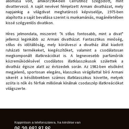
állomása volt, amikor1964-ben Cerrutihoz szegődött, mint
divattervező. A saját nevével fémjelzett Armani divatházat, mely
napjainkig a világdivat meghatározó képviselője, 1975-ben
alapította a saját bevallása szerint is munkamániás, magánéletében
kissé szégyenlős divatikon.
Híres jelmondata, miszerint: "A stílus fontosabb, mint a divat"
jellemzi leginkább az Armani divatházat. Fantasztikus minőség,
stílus és időtállóság, mely körülveszi a divatház által kiadott
ruházati termékeket, kiegészítőket, valamint a csodálatosan
megkomponált illatkreációkat is. A legnevesebb parfümőrök
közreműködésével csodálatos illatklasszikusok születtek a
divatház égisze alatt az évtizedek során. Az 1982-ben elsőként
megjelenő, sportosan elegáns, klasszikus virágillattal bíró Armani
sikerét a későbbiekben számos illatklasszikus követte, melyek
azóta is nők és férfiak millióinak kínálnak csodaszép illatkreációkat
világszerte.
Koppintson a telefonszámra, ha kérdése van
06 20 987 87 86