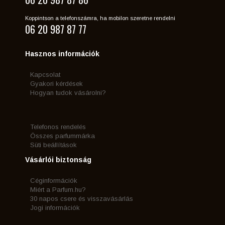
Koppintson a telefonszámra, ha mobilon szeretne rendelni
06 20 987 87 77
Hasznos információk
Kapcsolat
Gyakori kérdések
Hogyan tudok vásárolni?
Telefonos rendelés
Összes parfummárka
Süti beállítások
Vásárlói biztonság
Céginformációk
Miért a Parfum.hu?
30 napos csere és visszavásárlás
Jogi információk