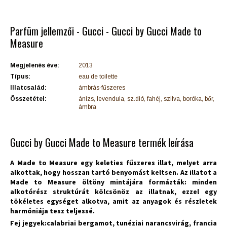
Parfüm jellemzői - Gucci - Gucci by Gucci Made to
Measure
Megjelenés éve:
2013
Típus:
eau de toilette
Illatcsalád:
ámbrás-fűszeres
Összetétel:
ánizs, levendula, sz.dió, fahéj, szilva, boróka, bőr,
ámbra
Gucci by Gucci Made to Measure termék leírása
A Made to Measure egy keleties fűszeres illat, melyet arra
alkottak, hogy hosszan tartó benyomást keltsen. Az illatot a
Made to Measure öltöny mintájára formázták: minden
alkotórész struktúrát kölcsönöz az illatnak, ezzel egy
tökéletes egységet alkotva, amit az anyagok és részletek
harmóniája tesz teljessé.
Fej jegyek:calabriai bergamot, tunéziai narancsvirág, francia