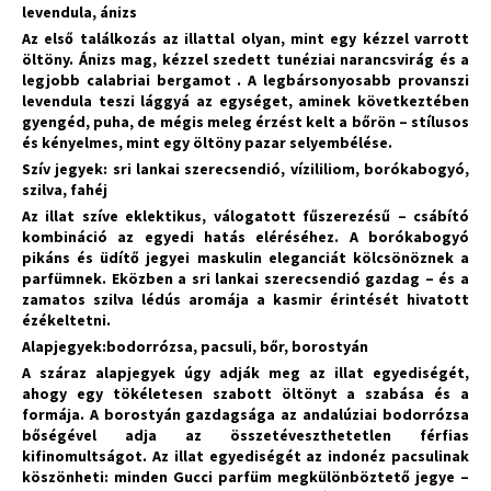
levendula, ánizs
Az első találkozás az illattal olyan, mint egy kézzel varrott
öltöny. Ánizs mag, kézzel szedett tunéziai narancsvirág és a
legjobb calabriai bergamot . A legbársonyosabb provanszi
levendula teszi lággyá az egységet, aminek következtében
gyengéd, puha, de mégis meleg érzést kelt a bőrön – stílusos
és kényelmes, mint egy öltöny pazar selyembélése.
Szív jegyek: sri lankai szerecsendió, vízililiom, borókabogyó,
szilva, fahéj
Az illat szíve eklektikus, válogatott fűszerezésű – csábító
kombináció az egyedi hatás eléréséhez. A borókabogyó
pikáns és üdítő jegyei maskulin eleganciát kölcsönöznek a
parfümnek. Eközben a sri lankai szerecsendió gazdag – és a
zamatos szilva lédús aromája a kasmir érintését hivatott
ézékeltetni.
Alapjegyek:bodorrózsa, pacsuli, bőr, borostyán
A száraz alapjegyek úgy adják meg az illat egyediségét,
ahogy egy tökéletesen szabott öltönyt a szabása és a
formája. A borostyán gazdagsága az andalúziai bodorrózsa
bőségével adja az összetéveszthetetlen férfias
kifinomultságot. Az illat egyediségét az indonéz pacsulinak
köszönheti: minden Gucci parfüm megkülönböztető jegye –