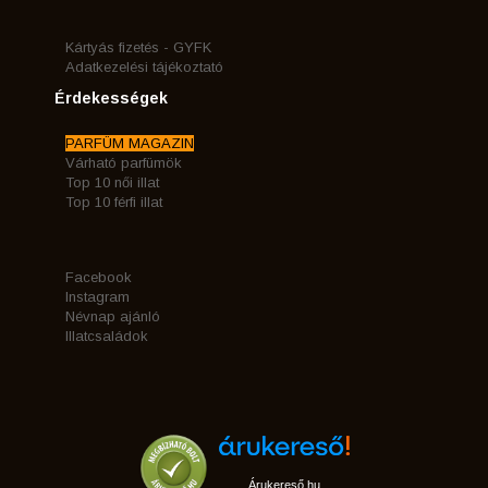
Kártyás fizetés - GYFK
Adatkezelési tájékoztató
Érdekességek
PARFÜM MAGAZIN
Várható parfümök
Top 10 női illat
Top 10 férfi illat
Facebook
Instagram
Névnap ajánló
Illatcsaládok
Árukereső.hu