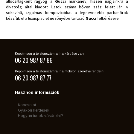
állócsillagként ragyog a
Gucci
márkanév, hiszen napjainkra a
divatcég által kiadott illatok száma bőven száz felett jár. A
sokszínű, izgalmas kompozíciókat a legnevesebb parfümőrök
készítik el a luxuspiac élmezőnyébe tartozó
Gucci
felkérésére.
Koppintson a telefonszámra, ha kérdése van
06 20 987 87 86
Koppintson a telefonszámra, ha mobilon szeretne rendelni
06 20 987 87 77
Hasznos információk
Kapcsolat
Gyakori kérdések
Hogyan tudok vásárolni?