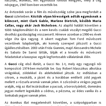
használt, ikonikus, két egymásba fonódó kengyelt, mely a cég
névjegye, 1947-ben-ben vezették be.
Az évtizedek során a film és művészvilág színe java megfordult a
Gucci
üzleteiben.
Köztük olyan hírességek adták egymásnak a
kilincset, mint Clark Gable, Marlene Dietrich, később Maria
Callas, vagy akár Jack Nicholson.
Az alapító halálát követően a
több tulajdonváltást és a nem kevés családi viszályt megélő Gucci
divatház gazdaságilag visszaesett. Hírneve azonban a 1990-es évek
vége óta újra ragyog. A sikert nagyban Tom Ford művészeti
vezetőnek tulajdonítják, aki komoly szerepet játszott a Gucci
újjáélesztésében. 2003 után Frida Giannini, majd Alessandro Michele
és Sabato De Sarnó látták, látják el a kreatív és művészeti
feladatokat a luxuspiac egyik legfontosabb vállalatának élén.
A
Gucci
cég első illatát, a Gucci No. 1-t, mely egy ragyogó női
kompozíció 1974-ben mutatták be. Guy Robert klasszikus alkotása
virágokkal, zöldekkel és aldehidekkel játszik. Az indításban a
citrom, a muskátli, a jácint és a korábban említett zöld jegyek
mellett a rózsafa aromái vannak jelen. A szívzónát a virágos jegyek
uralják, míg az illat lezárásában a pacsuli, a borostyánból, domináns
jegyei mellett leginkább a cédrus, a pézsma, az édes vanília és a
tonkabab jegyei vannak jelen.
Az ikonikus illat megjelenését követően, a szépségiparban is