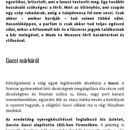
egzotikus, letisztult, ami a luxust testesíti meg. Egy további
hozzávaló szükséges: a férfi. Mint az öltönyhöz, ami csupán
egy szép ruhadarab, amíg a tulajdonosa fel nem veszi. Csak
akkor – amikor hordják – tud valami többé válni.
Hasonlóképpen, a parfüm is csak akkor tud teljes egésszé
válni, mikor a kifinomult bőr és a fűszeres jegyek találkoznak
a bőr melegével, a Made to Measure férfi karakterével és
stílusával.
Gucci márkáról
Kétségtelenül a világ egyik leghíresebb divatháza a
Gucci
. A
firenzei gyökerekkel bíró divatcégnek megalapítása óta része volt
dicsőségben és finoman szólva is, kínos, nagy port kavaró
momentumokban, egyaránt. Bár az olasz márka nevén a botrányok
is nyomot hagytak, a világhírű Gucci vállalat ma is régi fényében
tündököl.
Az eredetileg nyeregkészítéssel foglalkozó kis üzletet,
Guccio Gucci alapította 1921-ben Firenzében.
A jelenleg is