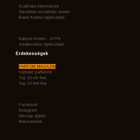
Szállítási információk
Sikertelen kiszállítás esetén
Banki fizetési tájékoztató
Kártyás fizetés - GYFK
Adatkezelési tájékoztató
Érdekességek
PARFÜM MAGAZIN
Várható parfümök
Top 10 női illat
Top 10 férfi illat
Facebook
Instagram
Névnap ajánló
Illatcsaládok