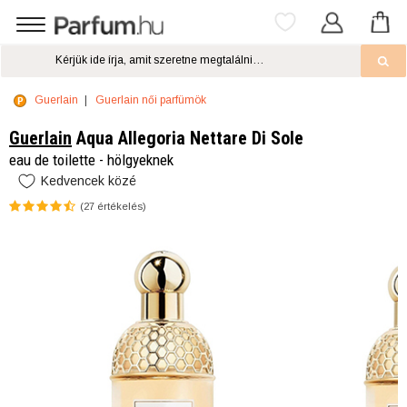
Guerlain
Guerlain női parfümök
Guerlain
Aqua Allegoria Nettare Di Sole
eau de toilette - hölgyeknek
Kedvencek közé
(
27
értékelés)