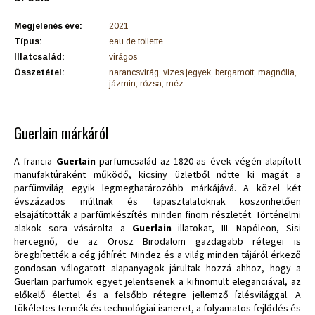
Megjelenés éve:
2021
Típus:
eau de toilette
Illatcsalád:
virágos
Összetétel:
narancsvirág, vizes jegyek, bergamott, magnólia,
jázmin, rózsa, méz
Guerlain márkáról
A francia
Guerlain
parfümcsalád az 1820-as évek végén alapított
manufaktúraként működő, kicsiny üzletből nőtte ki magát a
parfümvilág egyik legmeghatározóbb márkájává. A közel két
évszázados múltnak és tapasztalatoknak köszönhetően
elsajátították a parfümkészítés minden finom részletét. Történelmi
alakok sora vásárolta a
Guerlain
illatokat, III. Napóleon, Sisi
hercegnő, de az Orosz Birodalom gazdagabb rétegei is
öregbítették a cég jóhírét. Mindez és a világ minden tájáról érkező
gondosan válogatott alapanyagok járultak hozzá ahhoz, hogy a
Guerlain parfümök egyet jelentsenek a kifinomult eleganciával, az
előkelő élettel és a felsőbb rétegre jellemző ízlésvilággal. A
tökéletes termék és technológiai ismeret, a folyamatos fejlődés és