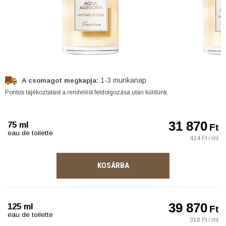
1-3 munkanap
A csomagot megkapja:
Pontos tájékoztatást a rendelést feldolgozása után küldünk.
31 870
75 ml
Ft
eau de toilette
424 Ft / ml
KOSÁRBA
39 870
125 ml
Ft
eau de toilette
318 Ft / ml