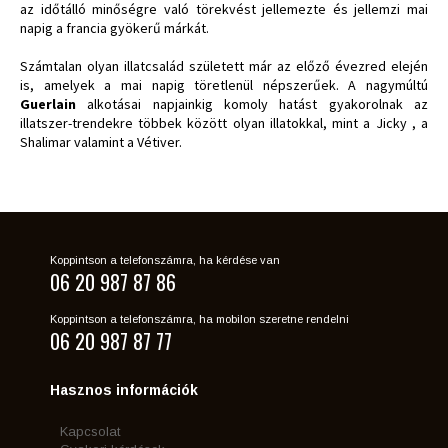
az időtálló minőségre való törekvést jellemezte és jellemzi mai
napig a francia gyökerű márkát.
Számtalan olyan illatcsalád született már az előző évezred elején
is, amelyek a mai napig töretlenül népszerűek. A nagymúltú
Guerlain
alkotásai napjainkig komoly hatást gyakorolnak az
illatszer-trendekre többek között olyan illatokkal, mint a Jicky , a
Shalimar valamint a Vétiver.
Koppintson a telefonszámra, ha kérdése van
06 20 987 87 86
Koppintson a telefonszámra, ha mobilon szeretne rendelni
06 20 987 87 77
Hasznos információk
Kapcsolat