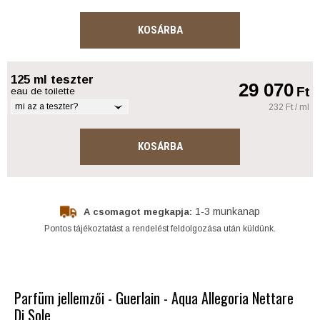
KOSÁRBA
125 ml teszter
29 070
Ft
eau de toilette
mi az a teszter?
232 Ft / ml
KOSÁRBA
1-3 munkanap
A csomagot megkapja:
Pontos tájékoztatást a rendelést feldolgozása után küldünk.
Parfüm jellemzői - Guerlain - Aqua Allegoria Nettare
Di Sole