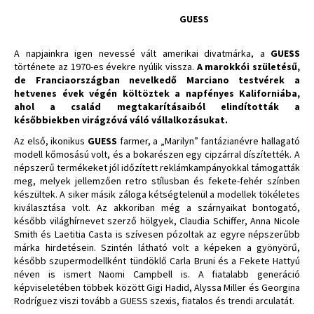
GUESS
A napjainkra igen nevessé vált amerikai divatmárka, a
GUESS
története az 1970-es évekre nyúlik vissza.
A marokkói születésű,
de Franciaországban nevelkedő Marciano testvérek a
hetvenes évek végén költöztek a napfényes Kaliforniába,
ahol a család megtakarításaiból elindították a
későbbiekben virágzóvá váló vállalkozásukat.
Az első, ikonikus
GUESS
farmer, a „Marilyn” fantázianévre hallagató
modell kőmosású volt, és a bokarészen egy cipzárral díszítették. A
népszerű termékeket jól időzített reklámkampányokkal támogatták
meg, melyek jellemzően retro stílusban és fekete-fehér színben
készültek. A siker másik záloga kétségtelenül a modellek tökéletes
kiválasztása volt. Az akkoriban még a szárnyaikat bontogató,
később világhírnevet szerző hölgyek, Claudia Schiffer, Anna Nicole
Smith és Laetitia Casta is szívesen pózoltak az egyre népszerűbb
márka hirdetésein. Szintén látható volt a képeken a gyönyörű,
később szupermodellként tündöklő Carla Bruni és a Fekete Hattyú
néven is ismert Naomi Campbell is. A fiatalabb generáció
képviseletében többek között Gigi Hadid, Alyssa Miller és Georgina
Rodríguez viszi tovább a GUESS szexis, fiatalos és trendi arculatát.