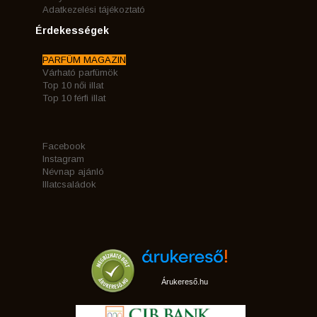
Adatkezelési tájékoztató
Érdekességek
PARFÜM MAGAZIN
Várható parfümök
Top 10 női illat
Top 10 férfi illat
Facebook
Instagram
Névnap ajánló
Illatcsaládok
Árukereső.hu