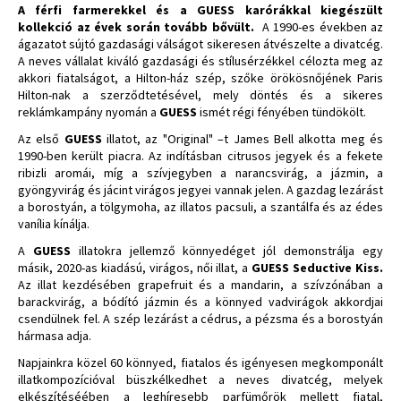
A férfi farmerekkel és a GUESS karórákkal kiegészült
kollekció az évek során tovább bővült.
A 1990-es években az
ágazatot sújtó gazdasági válságot sikeresen átvészelte a divatcég.
A neves vállalat kiváló gazdasági és stílusérzékkel célozta meg az
akkori fiatalságot, a Hilton-ház szép, szőke örökösnőjének Paris
Hilton-nak a szerződtetésével, mely döntés és a sikeres
reklámkampány nyomán a
GUESS
ismét régi fényében tündökölt.
Az első
GUESS
illatot, az "Original" –t James Bell alkotta meg és
1990-ben került piacra. Az indításban citrusos jegyek és a fekete
ribizli aromái, míg a szívjegyben a narancsvirág, a jázmin, a
gyöngyvirág és jácint virágos jegyei vannak jelen. A gazdag lezárást
a borostyán, a tölgymoha, az illatos pacsuli, a szantálfa és az édes
vanília kínálja.
A
GUESS
illatokra jellemző könnyedéget jól demonstrálja egy
másik, 2020-as kiadású, virágos, női illat, a
GUESS Seductive Kiss.
Az illat kezdésében grapefruit és a mandarin, a szívzónában a
barackvirág, a bódító jázmin és a könnyed vadvirágok akkordjai
csendülnek fel. A szép lezárást a cédrus, a pézsma és a borostyán
hármasa adja.
Napjainkra közel 60 könnyed, fiatalos és igényesen megkomponált
illatkompozícióval büszkélkedhet a neves divatcég, melyek
elkészítéséében a leghíresebb parfümőrök mellett fiatal,