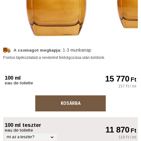
1-3 munkanap
A csomagot megkapja:
Pontos tájékoztatást a rendelést feldolgozása után küldünk.
15 770
100 ml
Ft
eau de toilette
157 Ft / ml
KOSÁRBA
100 ml teszter
11 870
Ft
eau de toilette
mi az a teszter?
118 Ft / ml