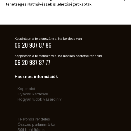
tehetséges illatművészek is lehetőséget kaptak.
Koppintson a telefonszámra, ha kérdése van
06 20 987 87 86
Koppintson a telefonszámra, ha mobilon szeretne rendelni
06 20 987 87 77
Hasznos információk
Kapcsolat
Gyakori kérdések
Hogyan tudok vásárolni?
Telefonos rendelés
Összes parfummárka
Süti beállítások