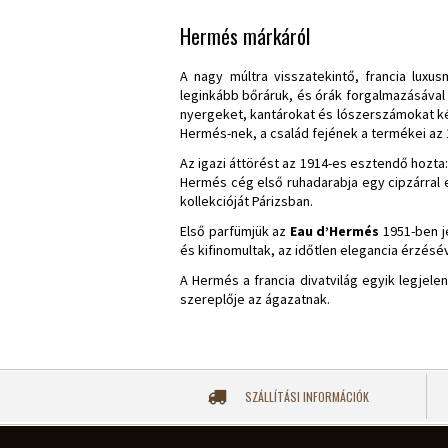
Hermés márkáról
A nagy múltra visszatekintő, francia luxu
leginkább bőráruk, és órák forgalmazásával 
nyergeket, kantárokat és lószerszámokat kés
Hermés-nek, a család fejének a termékei az 185
Az igazi áttörést az 1914-es esztendő hozta
Hermés cég első ruhadarabja egy cipzárral el
kollekcióját Párizsban.
Első parfümjük az
Eau d’Hermés
1951-ben je
és kifinomultak, az időtlen elegancia érzéséve
A Hermés a francia divatvilág egyik legjel
szereplője az ágazatnak.
SZÁLLÍTÁSI INFORMÁCIÓK