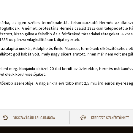
smárka, az igen széles termékpalettát felsorakoztató Hermés az illatsz
foglalkozik. A német, protestáns Hermés család 1828-ban telepedett le Pári
ztett, kiszolgálva a felsőbb és a feltörekvő társadalmi rétegeket. A kreat
5-ös párizsi világkiállításon I. díjat nyertek.
: az alapító unokái, Adolphe és Émile-Maurice, termékeik elkészítéséhez el
látott golf kabát volt, mely nagy sikert aratott. Innen már nem volt megá
lent meg. Napjainkra közel 20 illat került az üzletekbe, Hermés márkanévvel
l ölelik körül viselőjüket.
entősebb szereplője. A napjainkra évi több mint 2,5 milliárd eurós nyere
VISSZAVÁSÁRLÁSI GARANCIA
KÉRDEZZE SZAKÉRTŐINKET