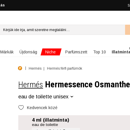
lás
S
Niche
Márkák
Újdonság
Parfümszett
Top 10
Illatmint
Hermés
Hermés férfi parfümök
Hermessence Osmanthe
Hermés
eau de toilette unisex
Kedvencek közé
4 ml (illatminta)
eau de toilette