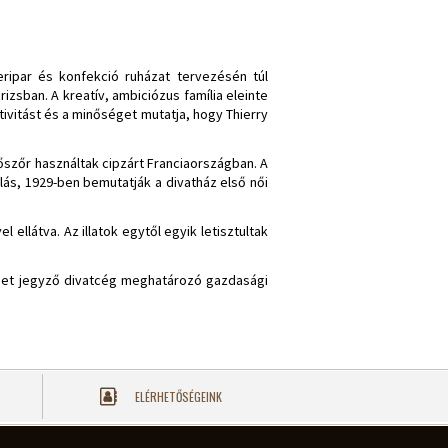
eripar és konfekció ruházat tervezésén túl
zsban. A kreatív, ambiciózus família eleinte
ivitást és a minőséget mutatja, hogy Thierry
őszőr használtak cipzárt Franciaországban. A
llás, 1929-ben bemutatják a divatház első női
 ellátva. Az illatok egytől egyik letisztultak
séget jegyző divatcég meghatározó gazdasági
ELÉRHETŐSÉGEINK