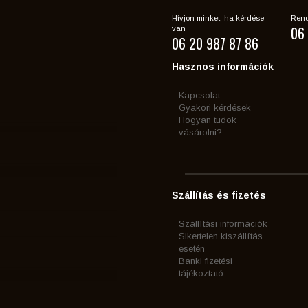
Hívjon minket, ha kérdése
Rend
06 
van
06 20 987 87 86
Hasznos információk
Kapcsolat
Gyakori kérdések
Hogyan tudok
vásárolni?
Szállítás és fizetés
Szállítási információk
Sikertelen kiszállítás
esetén
Banki fizetési
tájékoztató