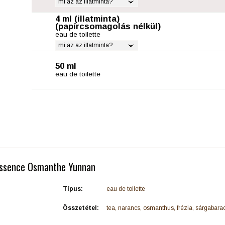
mi az az illatminta?
4 ml (illatminta)
(papírcsomagolás nélkül)
eau de toilette
mi az az illatminta?
50 ml
eau de toilette
essence Osmanthe Yunnan
Típus:
eau de toilette
Összetétel:
tea, narancs, osmanthus, frézia, sárgabarac