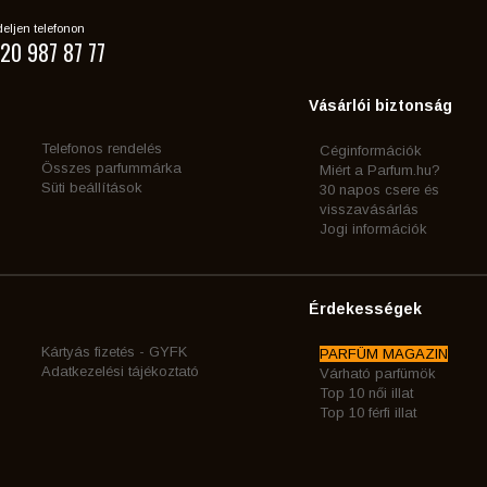
eljen telefonon
20 987 87 77
Vásárlói biztonság
Telefonos rendelés
Céginformációk
Összes parfummárka
Miért a Parfum.hu?
Süti beállítások
30 napos csere és
visszavásárlás
Jogi információk
Érdekességek
Kártyás fizetés - GYFK
PARFÜM MAGAZIN
Adatkezelési tájékoztató
Várható parfümök
Top 10 női illat
Top 10 férfi illat