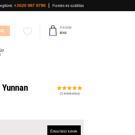
+3620 987 8786
egítünk:
Fizetés és szállítás
A kosár
üres
ÚJ
a
 Yunnan
(
3
értékelés)
Értesítést kérek