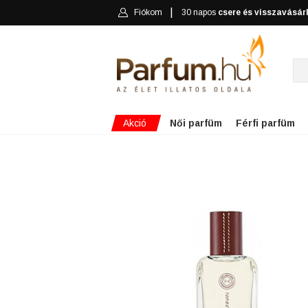
Fiókom
30 napos
csere és visszavásár
Akció
Női parfüm
Férfi parfüm