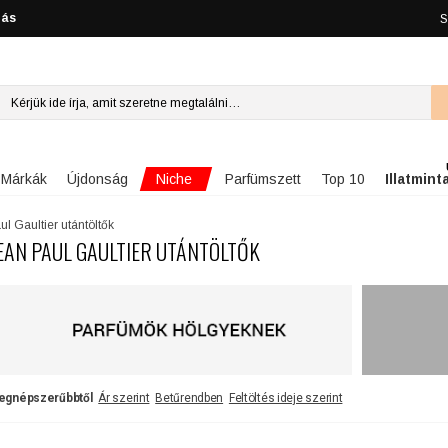
lás
S
Niche
Márkák
Újdonság
Parfümszett
Top 10
Illatmint
l Gaultier utántöltők
EAN PAUL GAULTIER UTÁNTÖLTŐK
egnépszerűbbtől
Ár szerint
Betűrendben
Feltöltés ideje szerint