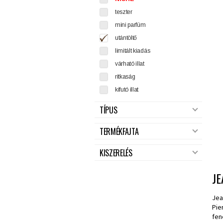
teszter
mini parfüm
utántöltő
limitált kiadás
várható illat
ritkaság
kifutó illat
TÍPUS
TERMÉKFAJTA
KISZERELÉS
JE
Jea
Pie
fen