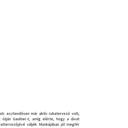
nyolc esztendősen már aktív ruhatervező volt,
útján Gaultier-t, amíg elérte, hogy a divat
attervezőjévé váljék. Munkájában jól megfér