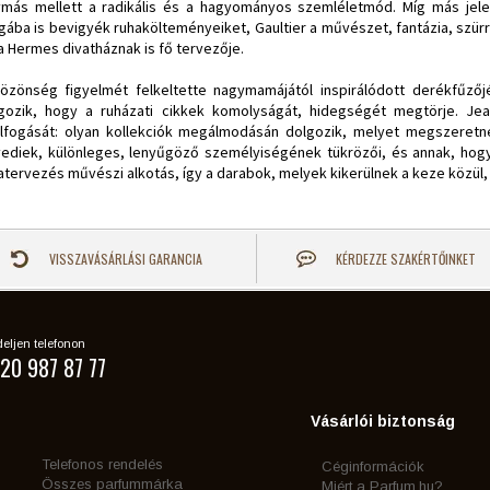
más mellett a radikális és a hagyományos szemléletmód. Míg más jele
ágába is bevigyék ruhakölteményeiket, Gaultier a művészet, fantázia, szürr
 a Hermes divatháznak is fő tervezője.
özönség figyelmét felkeltette nagymamájától inspirálódott derékfűzőjé
gozik, hogy a ruházati cikkek komolyságát, hidegségét megtörje. Jean
lfogását: olyan kollekciók megálmodásán dolgozik, melyet megszeret
ediek, különleges, lenyűgöző személyiségének tükrözői, és annak, hog
atervezés művészi alkotás, így a darabok, melyek kikerülnek a keze közül
VISSZAVÁSÁRLÁSI GARANCIA
KÉRDEZZE SZAKÉRTŐINKET
eljen telefonon
20 987 87 77
Vásárlói biztonság
Telefonos rendelés
Céginformációk
Összes parfummárka
Miért a Parfum.hu?