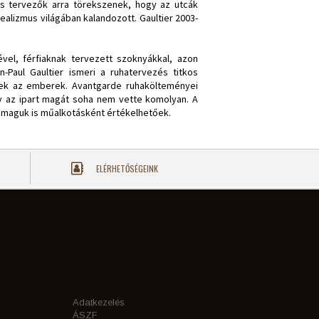
s tervezők arra törekszenek, hogy az utcák
ealizmus világában kalandozott. Gaultier 2003-
vel, férfiaknak tervezett szoknyákkal, azon
-Paul Gaultier ismeri a ruhatervezés titkos
nek az emberek. Avantgarde ruhakölteményei
y az ipart magát soha nem vette komolyan. A
, maguk is műalkotásként értékelhetőek.
ELÉRHETŐSÉGEINK
Adatkezelés
ÁSZF