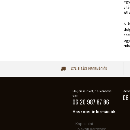
egy
vil
tól
A k
dol
cse
egy
ruh
SZÁLLÍTÁSI INFORMÁCIÓK
Hívjon minket, ha kérdése
Rend
06 
van
06 20 987 87 86
Hasznos információk
Kapcsolat
Gyakori kérdések