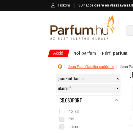
Fiókom
30 napos
csere és visszavásár
Akció
Női parfüm
Férfi parfüm
Jean Paul Gaultier parfümök
Jean Pau
J
×
Jean Paul Gaultier
×
utántöltő
SZŰRÉS
CÉLCSOPORT
női
(2)
L
férfi
unisex