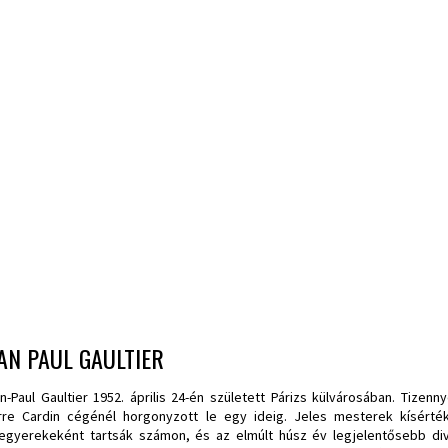
AN PAUL GAULTIER
n-Paul Gaultier 1952. április 24-én született Párizs külvárosában. Tizen
rre Cardin cégénél horgonyzott le egy ideig. Jeles mesterek kísérték 
egyerekeként tartsák számon, és az elmúlt húsz év legjelentősebb div