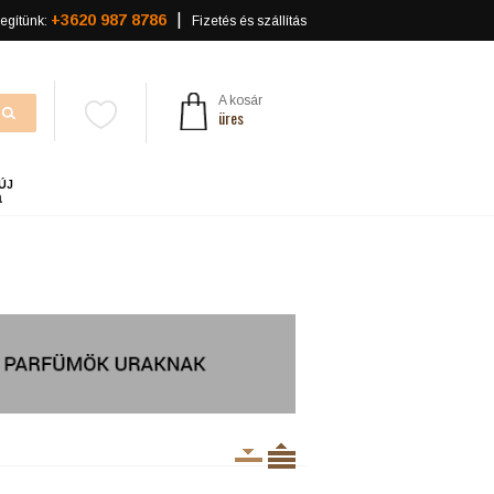
+3620 987 8786
egítünk:
Fizetés és szállítás
A kosár
üres
ÚJ
a