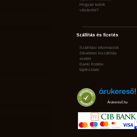
Hogyan tudok
vásárolni?
Szállítás és fizetés
Szállítási információk
Sikertelen kiszállítás
esetén
Banki fizetési
tájékoztató
Árukereső.hu