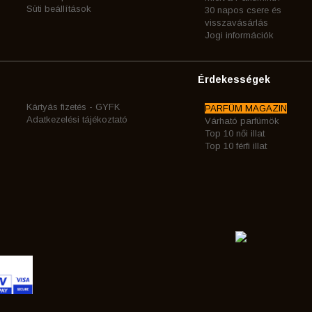
Süti beállítások
30 napos csere és
visszavásárlás
Jogi információk
Érdekességek
Kártyás fizetés - GYFK
PARFÜM MAGAZIN
Adatkezelési tájékoztató
Várható parfümök
Top 10 női illat
Top 10 férfi illat