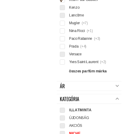
Kenzo
Lancôme
Mugler
(+7)
Nina Ricci
(+1)
Paco Rabanne
(+3)
Prada
(+4)
Versace
Yves Saint-Laurent
(+2)
összes parfüm márka
ÁR
KATEGÓRIA
ILLATMINTA
ÚJDONSÁG
AKCIÓS
NICHE