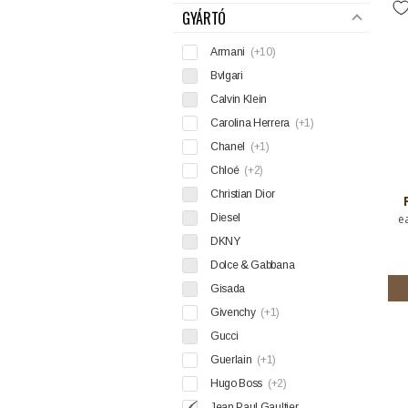
GYÁRTÓ
Armani
(+10)
Bvlgari
Calvin Klein
Carolina Herrera
(+1)
Chanel
(+1)
Chloé
(+2)
Christian Dior
Diesel
e
DKNY
Dolce & Gabbana
Gisada
Givenchy
(+1)
Gucci
Guerlain
(+1)
Hugo Boss
(+2)
Jean Paul Gaultier