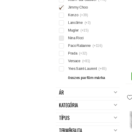
Jimmy Choo
Kenzo
(+39)
Lancôme
(+3)
Mugler
(+15)
Nina Ricci
Paco Rabanne
(+116)
Prada
(+32)
Versace
(+81)
Yves Saint-Laurent
(+65)
összes parfüm márka
ÁR
KATEGÓRIA
TÍPUS
TERMÉKFAJTA