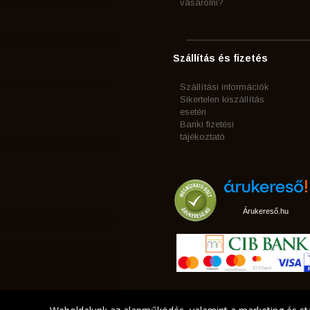
vásárolni?
Szállítás és fizetés
Szállítási információk
Sikertelen kiszállítás
esetén
Banki fizetési
tájékoztató
Árukereső.hu