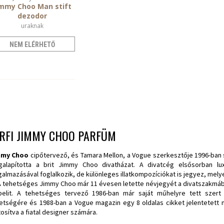
immy Choo Man stift
dezodor
uraknak
NEM ELÉRHETŐ
ÉRFI JIMMY CHOO PARFÜM
mmy Choo
cipőtervező, és Tamara Mellon, a Vogue szerkesztője 1996-ban 
alapította a brit Jimmy Choo divatházat. A divatcég elsősorban lu
galmazásával foglalkozik, de különleges illatkompozíciókat is jegyez, mely
 A tehetséges Jimmy Choo már 11 évesen letette névjegyét a divatszakmába
belit. A tehetséges tervező 1986-ban már saját műhelyre tett szert
etségére és 1988-ban a Vogue magazin egy 8 oldalas cikket jelentetet
tosítva a fiatal designer számára.