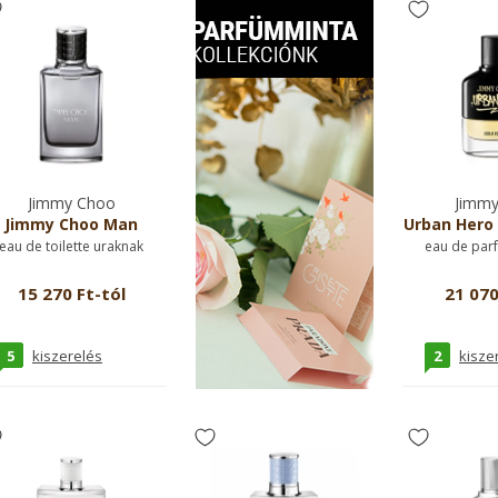
Jimmy Choo
Jimmy
Jimmy Choo Man
Urban Hero 
eau de toilette uraknak
eau de par
15 270 Ft-tól
21 070
5
2
kiszerelés
kisze