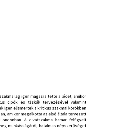
szakmailag igen magasra tette a lécet, amikor
xus cipők és táskák tervezésével valamint
ek igen elismertek a kritikus szakmai körökben
n, amikor megalkotta az első általa tervezett
 Londonban. A divatszakma hamar felfigyelt
t meg munkásságáról, hatalmas népszerűséget