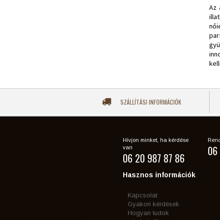
Az 
ill
női
par
gyü
inn
kel
SZÁLLÍTÁSI INFORMÁCIÓK
Hívjon minket, ha kérdése
Rend
06 
van
06 20 987 87 86
Hasznos információk
Kapcsolat
Gyakori kérdések
Hogyan tudok