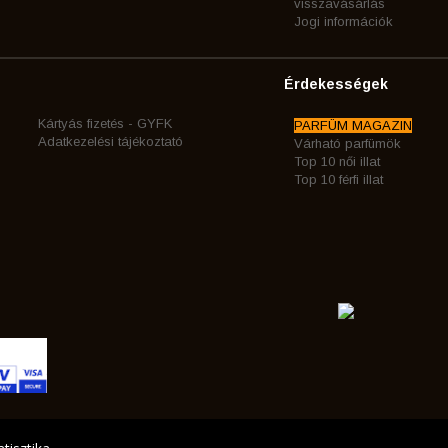
visszavásárlás
Jogi információk
Érdekességek
Kártyás fizetés - GYFK
PARFÜM MAGAZIN
Adatkezelési tájékoztató
Várható parfümök
Top 10 női illat
Top 10 férfi illat