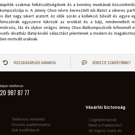
alapítók szakmai felkészültségének és a kemény munkának köszönhetőe
atkompozíciója is. A Jimmy Choo névre keresztelt női illatot a sikeres pa
es illat nagy sikert aratott. Az idők során a kollekció bővült és egyre e
fümszériák egyszerre tükrözik az erotikát és a bájt, mindemellett ma
mölcsös, fás és olykor virágos Jimmy Choo illatkompozíciók kifinomult
ovatív divatház illatai kiváló választást jelentenek a modern és magabizto
lően motivált uraknak.
VISSZAVÁSÁRLÁSI GARANCIA
KÉRDEZZE SZAKÉRTŐINKET
eljen telefonon
20 987 87 77
Vásárlói biztonság
Telefonos rendelés
Céginformációk
Összes parfummárka
Miért a Parfum.hu?
Süti beállítások
30 napos csere és