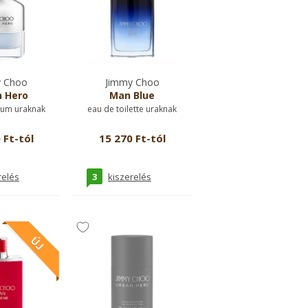
 Choo
Jimmy Choo
 Hero
Man Blue
fum uraknak
eau de toilette uraknak
 Ft-tól
15 270 Ft-tól
3
relés
kiszerelés