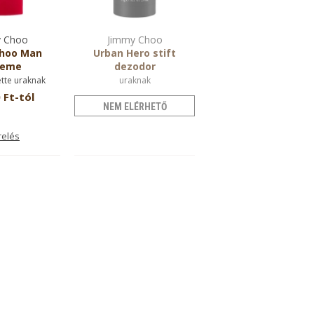
 Choo
Jimmy Choo
hoo Man
Urban Hero stift
reme
dezodor
ette uraknak
uraknak
 Ft-tól
NEM ELÉRHETŐ
relés