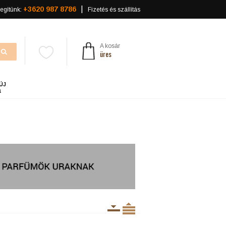
+3620 987 8786
egítünk:
Fizetés és szállítás
A kosár
üres
ÚJ
a