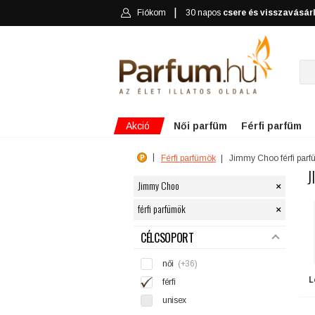
Fiókom
30 napos
csere és visszavásár
Akció
Női parfüm
Férfi parfüm
Férfi parfümök
Jimmy Choo férfi par
J
×
Jimmy Choo
×
férfi parfümök
SZŰRÉS
CÉLCSOPORT
női
(+36)
L
férfi
unisex