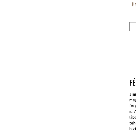
J
F
Ji
meg
for
is.
láb
teh
biz