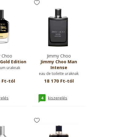
 Choo
Jimmy Choo
Gold Edition
Jimmy Choo Man
Intense
fum uraknak
eau de toilette uraknak
 Ft-tól
18 170 Ft-tól
4
relés
kiszerelés