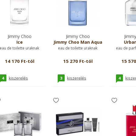
Jimmy Choo
Jimmy Choo
Jimmy
Ice
Jimmy Choo Man Aqua
Urban
eau de toilette uraknak
eau de toilette uraknak
eau de par
14 170 Ft-tól
15 270 Ft-tól
15 570
4
3
4
kiszerelés
kiszerelés
kisze