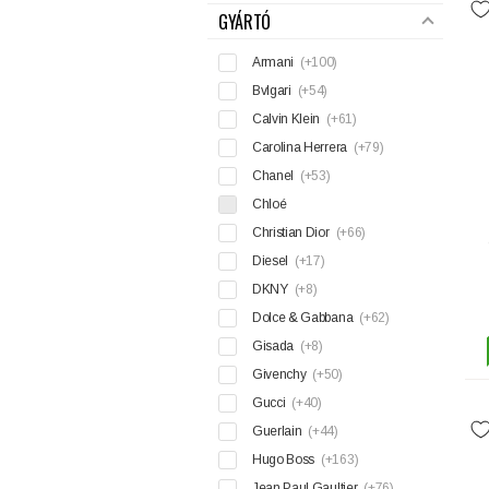
GYÁRTÓ
Armani
(+100)
Bvlgari
(+54)
Calvin Klein
(+61)
Carolina Herrera
(+79)
Chanel
(+53)
Chloé
Christian Dior
(+66)
Diesel
(+17)
DKNY
(+8)
Dolce & Gabbana
(+62)
Gisada
(+8)
Givenchy
(+50)
Gucci
(+40)
Guerlain
(+44)
Hugo Boss
(+163)
Jean Paul Gaultier
(+76)