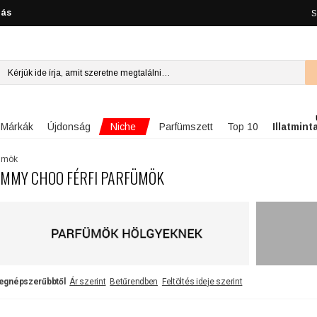
lás
S
Niche
Márkák
Újdonság
Parfümszett
Top 10
Illatmint
fümök
IMMY CHOO FÉRFI PARFÜMÖK
egnépszerűbbtől
Ár szerint
Betűrendben
Feltöltés ideje szerint