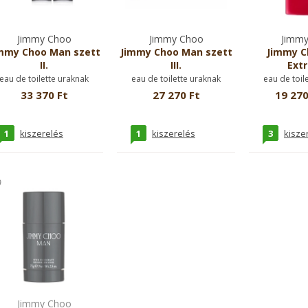
Jimmy Choo
Jimmy Choo
Jimmy
mmy Choo Man szett
Jimmy Choo Man szett
Jimmy C
II.
III.
Ext
eau de toilette uraknak
eau de toilette uraknak
eau de toil
33 370 Ft
27 270 Ft
19 270
1
1
3
kiszerelés
kiszerelés
kisze
Jimmy Choo