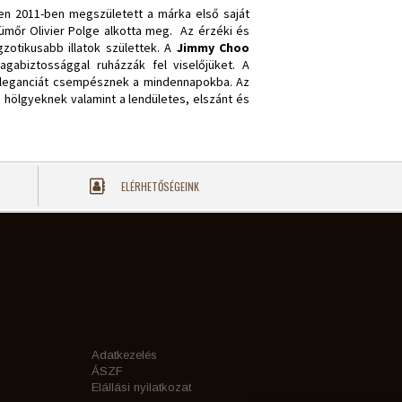
n 2011-ben megszületett a márka első saját
rfümőr Olivier Polge alkotta meg. Az érzéki és
gzotikusabb illatok születtek. A
Jimmy Choo
gabiztossággal ruházzák fel viselőjüket. A
 eleganciát csempésznek a mindennapokba. Az
s hölgyeknek valamint a lendületes, elszánt és
ELÉRHETŐSÉGEINK
Adatkezelés
ÁSZF
Elállási nyilatkozat