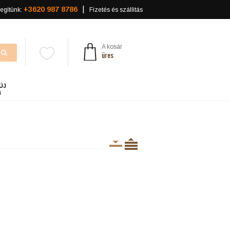
+3620 987 8786
egítünk:
Fizetés és szállítás
A kosár
üres
ÚJ
a