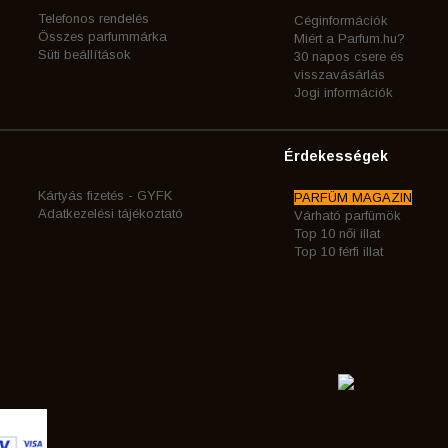
Telefonos rendelés
Céginformációk
Összes parfummárka
Miért a Parfum.hu?
Süti beállítások
30 napos csere és
visszavásárlás
Jogi információk
Érdekességek
Kártyás fizetés - GYFK
PARFÜM MAGAZIN
Adatkezelési tájékoztató
Várható parfümök
Top 10 női illat
Top 10 férfi illat