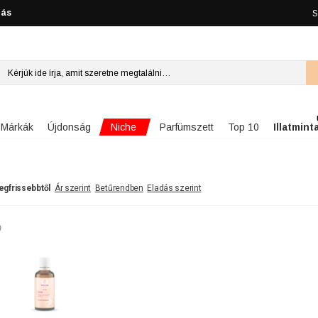
lás
S
Niche
Márkák
Újdonság
Parfümszett
Top 10
Illatmint
egfrissebbtől
Ár szerint
Betűrendben
Eladás szerint