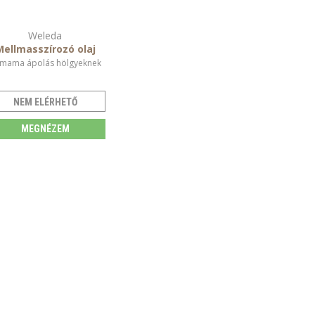
Weleda
Mellmasszírozó olaj
smama ápolás hölgyeknek
NEM ELÉRHETŐ
MEGNÉZEM