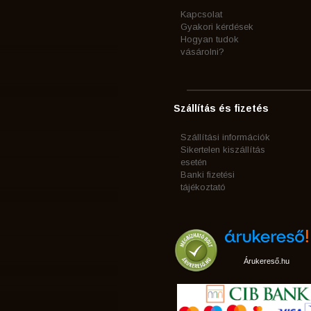
Kapcsolat
Gyakori kérdések
Hogyan tudok
vásárolni?
Szállítás és fizetés
Szállítási információk
Sikertelen kiszállítás
esetén
Banki fizetési
tájékoztató
Árukereső.hu