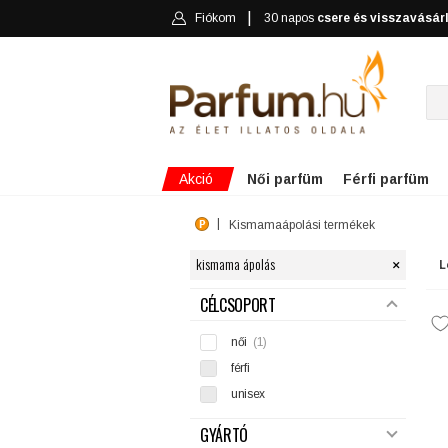
Fiókom
30 napos
csere és visszavásár
Akció
Női parfüm
Férfi parfüm
Kismamaápolási termékek
×
kismama ápolás
L
SZŰRÉS
CÉLCSOPORT
női
(1)
férfi
unisex
GYÁRTÓ