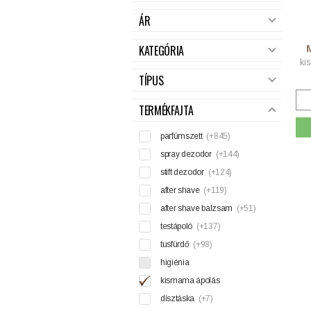
ÁR
KATEGÓRIA
ki
TÍPUS
TERMÉKFAJTA
parfümszett
(+845)
spray dezodor
(+144)
stift dezodor
(+124)
after shave
(+119)
after shave balzsam
(+51)
testápoló
(+137)
tusfürdő
(+98)
higiénia
kismama ápolás
dísztáska
(+7)