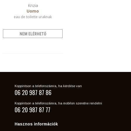
Krizia
Uomo
eau de toilette uraknak
NEM ELÉRHETŐ
Koppintson a telefonszámra, ha kérdése van
06 20 987 87 86
Koppintson a telefonszámra, ha mobilon szeretne rendelni
06 20 987 87 77
Hasznos információk