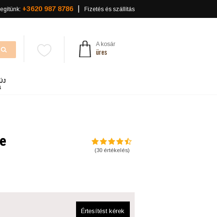
+3620 987 8786
egítünk:
Fizetés és szállítás
A kosár
üres
ÚJ
a
le
(
30
értékelés)
Értesítést kérek