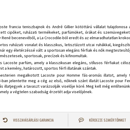
ste francia teniszbajnok és André Gillier kötöttárú vállalat tulajdonosa 
lzett cipőket, ruházati termékeket, parfümöket, órákat és szemüvegeket 
 René becenevéből, a La Crocodile-ból eredt és az elmaradhatatlan krokodi
tos ruházati vonalat és klasszikus, letisztázott utcai ruhákkal, kiegészí
r egy életérzéssé vált: a sportosan elegáns férfiak és nők megtestesítőj
rmészetesek, sportosak, precízek és kifinomultak.
ás Lacoste parfüm, amely a klasszikusan elegáns, stílusos férfiakat célo
it a kemény, határozott, sportos férfi illatának szántak.
esterien megalkotott Lacoste pour Homme fás-aromás illatot, amely t
003-ban jelentette meg a cég az első, nőknek szánt illatát Lacoste pour
s illatjegyek a tavaszt varázsolják viselője köré. Meg kell még említenünk 
tot, amely a végtelen szabadság érzetét adja viselőjének.
VISSZAVÁSÁRLÁSI GARANCIA
KÉRDEZZE SZAKÉRTŐINKET