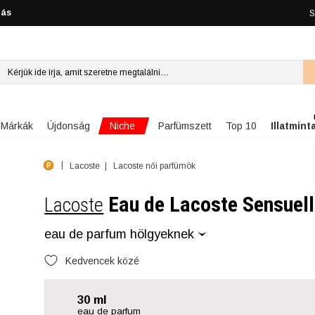
lás
S
Niche
Márkák
Újdonság
Parfümszett
Top 10
Illatmint
Lacoste
Lacoste női parfümök
Eau de Lacoste Sensuel
Lacoste
eau de parfum hölgyeknek
Kedvencek közé
30 ml
eau de parfum