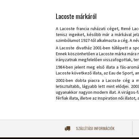
Lacoste márkáról
A Lacoste francia ruházati céget, René Laco
tenisz ingeiket, később már a márkával je
szimbólumot 1927-től alkalmazta a cég. A név
A Lacoste divatház 2001-ben túllépett a spor
Ennek köszönhetően a Lacoste márka mára má
irányzatnak megfelelően visszafogottak, te
1984-ben jelent meg első illata a fás-arom
Lacoste következő illata, az Eau de Sport, am
2002-ben dobta piacra a Lacoste cég a m
letisztultabb, lágyabb lett mint elődjei. 2
ugyanakkor nagyon modern illat. A virágos-fá
férfiak illata, illetve az Inspiration női illa
SZÁLLÍTÁSI INFORMÁCIÓK