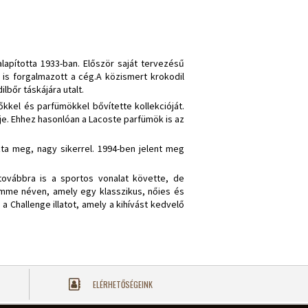
alapította 1933-ban. Először saját tervezésű
is forgalmazott a cég.A közismert krokodil
lbőr táskájára utalt.
tőkkel és parfümökkel bővítette kollekcióját.
e. Ehhez hasonlóan a Lacoste parfümök is az
zta meg, nagy sikerrel. 1994-ben jelent meg
ovábbra is a sportos vonalat követte, de
 Femme néven, amely egy klasszikus, nőies és
a Challenge illatot, amely a kihívást kedvelő
ELÉRHETŐSÉGEINK