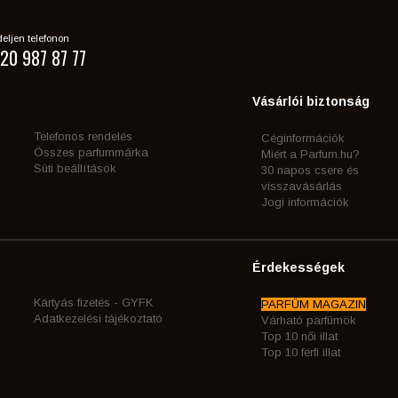
eljen telefonon
20 987 87 77
Vásárlói biztonság
Telefonos rendelés
Céginformációk
Összes parfummárka
Miért a Parfum.hu?
Süti beállítások
30 napos csere és
visszavásárlás
Jogi információk
Érdekességek
Kártyás fizetés - GYFK
PARFÜM MAGAZIN
Adatkezelési tájékoztató
Várható parfümök
Top 10 női illat
Top 10 férfi illat