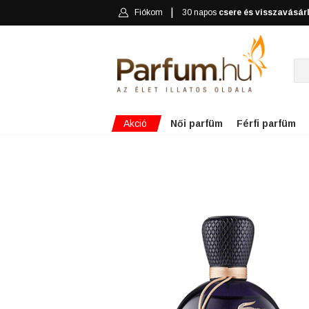
Fiókom
30 napos
csere és visszavásár
Akció
Női parfüm
Férfi parfüm