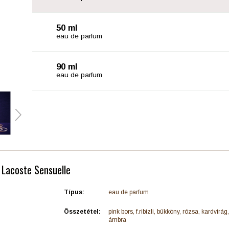
50 ml
eau de parfum
90 ml
eau de parfum
e Lacoste Sensuelle
Típus:
eau de parfum
Összetétel:
pink bors, f.ribizli, bükköny, rózsa, kardvirág
ámbra