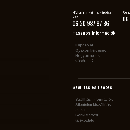
Hívjon minket, ha kérdése
Rend
06 
van
06 20 987 87 86
Hasznos információk
Kapcsolat
Gyakori kérdések
Hogyan tudok
vásárolni?
Szállítás és fizetés
Szállítási információk
Sikertelen kiszállítás
esetén
Banki fizetési
tájékoztató