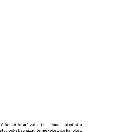
llier kötöttárú vállalat tulajdonosa alapította
zett cipőket, ruházati termékeket, parfümöket,