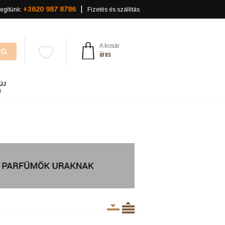
+3620 987 8786
egítünk:
Fizetés és szállítás
A kosár
üres
ÚJ
a