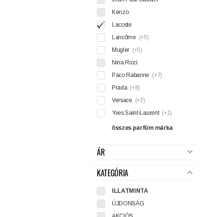
Kenzo
Lacoste
Lancôme
(+5)
Mugler
(+5)
Nina Ricci
Paco Rabanne
(+7)
Prada
(+8)
Versace
(+2)
Yves Saint-Laurent
(+1)
összes parfüm márka
ÁR
KATEGÓRIA
ILLATMINTA
ÚJDONSÁG
AKCIÓS