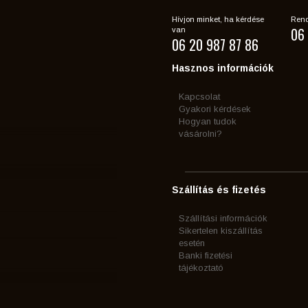
Hívjon minket, ha kérdése
Rend
06 
van
06 20 987 87 86
Hasznos információk
Kapcsolat
Gyakori kérdések
Hogyan tudok
vásárolni?
Szállítás és fizetés
Szállítási információk
Sikertelen kiszállítás
esetén
Banki fizetési
tájékoztató