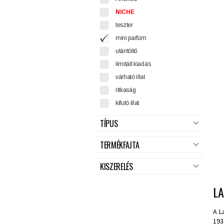
NICHE
teszter
mini parfüm
utántöltő
limitált kiadás
várható illat
ritkaság
kifutó illat
TÍPUS
TERMÉKFAJTA
KISZERELÉS
L
A L
193