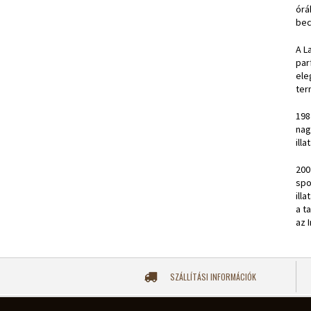
órá
bec
A L
par
ele
ter
198
nag
ill
200
spo
ill
a t
az 
SZÁLLÍTÁSI INFORMÁCIÓK