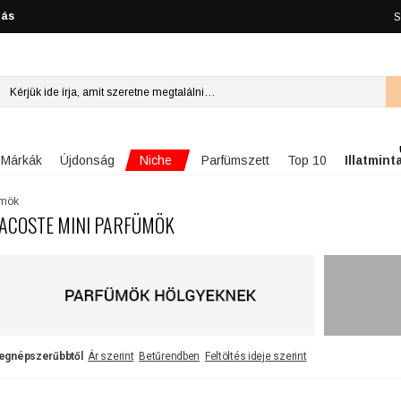
lás
S
Niche
Márkák
Újdonság
Parfümszett
Top 10
Illatmint
ümök
ACOSTE MINI PARFÜMÖK
egnépszerűbbtől
Ár szerint
Betűrendben
Feltöltés ideje szerint