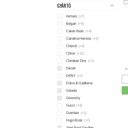
GYÁRTÓ
Armani
(+7)
Bvlgari
(+9)
Calvin Klein
(+4)
Carolina Herrera
(+3)
Chanel
(+4)
Chloé
(+11)
Christian Dior
(+2)
Diesel
e
DKNY
(+1)
Dolce & Gabbana
Gisada
Givenchy
Gucci
(+6)
Guerlain
(+1)
Hugo Boss
(+2)
Jean Paul Gaultier