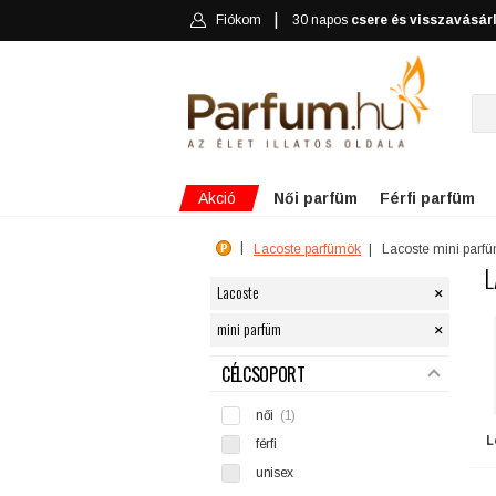
Fiókom
30 napos
csere és visszavásár
Akció
Női parfüm
Férfi parfüm
Lacoste parfümök
Lacoste mini parf
L
×
Lacoste
×
mini parfüm
SZŰRÉS
CÉLCSOPORT
női
(1)
L
férfi
unisex