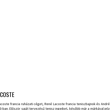
ACOSTE
acoste francia ruházati céget, René Lacoste francia teniszbajnok és André Gi
3-ban. Először saját tervezésű tenisz ingeiket, később már a márkával jel