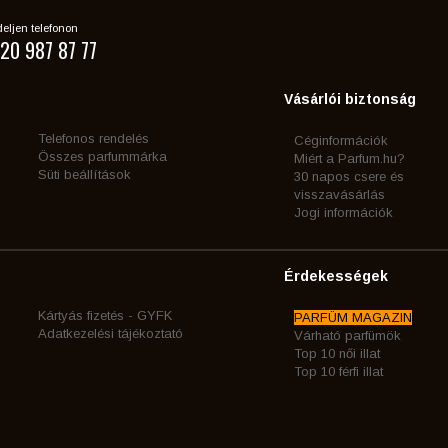
eljen telefonon
20 987 87 77
Vásárlói biztonság
Telefonos rendelés
Céginformációk
Összes parfummárka
Miért a Parfum.hu?
Süti beállítások
30 napos csere és
visszavásárlás
Jogi információk
Érdekességek
Kártyás fizetés - GYFK
PARFÜM MAGAZIN
Adatkezelési tájékoztató
Várható parfümök
Top 10 női illat
Top 10 férfi illat