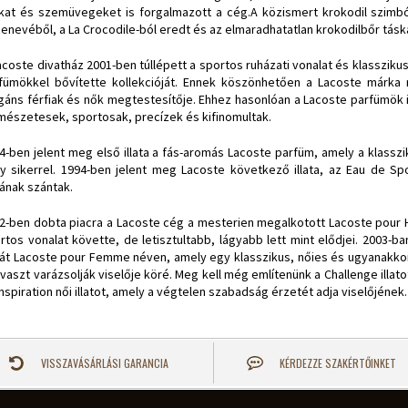
kat és szemüvegeket is forgalmazott a cég.A közismert krokodil szimbó
enevéből, a La Crocodile-ból eredt és az elmaradhatatlan krokodilbőr táskáj
acoste divatház 2001-ben túllépett a sportos ruházati vonalat és klasszikus,
fümökkel bővítette kollekcióját. Ennek köszönhetően a Lacoste márka 
gáns férfiak és nők megtestesítője. Ehhez hasonlóan a Lacoste parfümök 
mészetesek, sportosak, precízek és kifinomultak.
4-ben jelent meg első illata a fás-aromás Lacoste parfüm, amely a klasszi
y sikerrel. 1994-ben jelent meg Lacoste következő illata, az Eau de Spo
atának szántak.
2-ben dobta piacra a Lacoste cég a mesterien megalkotott Lacoste pour H
rtos vonalat követte, de letisztultabb, lágyabb lett mint elődjei. 2003-b
atát Lacoste pour Femme néven, amely egy klasszikus, nőies és ugyanakkor 
avaszt varázsolják viselője köré. Meg kell még említenünk a Challenge illatot,
Inspiration női illatot, amely a végtelen szabadság érzetét adja viselőjének.
VISSZAVÁSÁRLÁSI GARANCIA
KÉRDEZZE SZAKÉRTŐINKET