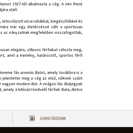
lumot 1927-től alkalmazta a cég. A név René
ára utalt.
 letisztázott utcai ruhákkal, kiegészítőkkel és
mára már egy életérzéssé vált: a sportosan
is az irányzatnak megfelelően visszafogottak,
kusan elegáns, stílusos férfiakat célozta meg,
rt, amit a kemény, határozott, sportos férfi
omme fás-aromás illatot, amely továbbra is a
an jelentette meg a cég az első, nőknek szánt
nagyon modern illat. A virágos-fás illatjegyek
 amely a kihívást kedvelő férfiak illata, illetve
ELÉRHETŐSÉGEINK