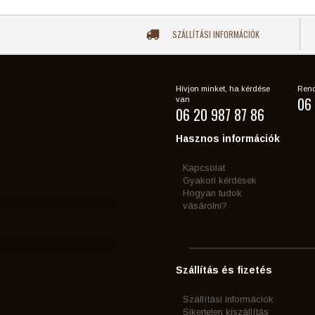
SZÁLLÍTÁSI INFORMÁCIÓK
Hívjon minket, ha kérdése
Rend
06 
van
06 20 987 87 86
Hasznos információk
Kapcsolat
Gyakori kérdések
Hogyan tudok
vásárolni?
Szállítás és fizetés
Szállítási információk
Sikertelen kiszállítás