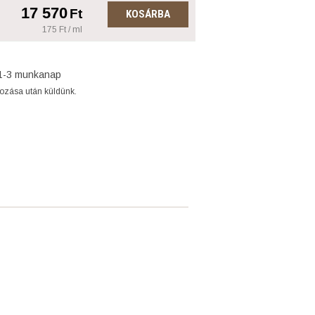
17 570
Ft
KOSÁRBA
175 Ft / ml
1-3 munkanap
gozása után küldünk.