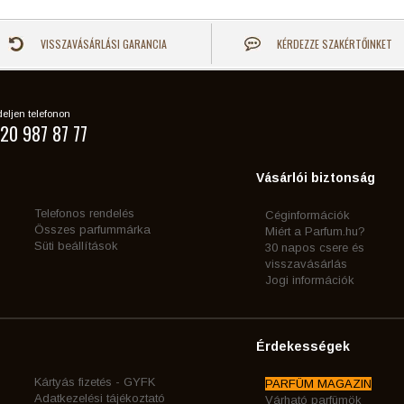
VISSZAVÁSÁRLÁSI GARANCIA
KÉRDEZZE SZAKÉRTŐINKET
eljen telefonon
20 987 87 77
Vásárlói biztonság
Telefonos rendelés
Céginformációk
Összes parfummárka
Miért a Parfum.hu?
Süti beállítások
30 napos csere és
visszavásárlás
Jogi információk
Érdekességek
Kártyás fizetés - GYFK
PARFÜM MAGAZIN
Adatkezelési tájékoztató
Várható parfümök