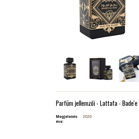
Parfüm jellemzői - Lattafa - Bade'e
Megjelenés
2020
éve: