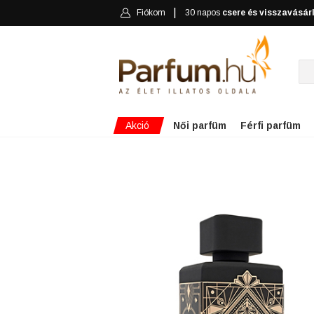
Fiókom
30 napos
csere és visszavásár
Akció
Női parfüm
Férfi parfüm