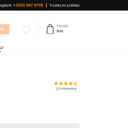
+3620 987 8786
egítünk:
Fizetés és szállítás
A kosár
üres
ÚJ
a
(
10
értékelés)