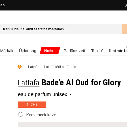
lás
S
Niche
Márkák
Újdonság
Parfümszett
Top 10
Illatmint
Lattafa
Lattafa férfi parfümök
Bade'e Al Oud for Glory
Lattafa
eau de parfum unisex
NICHE
Kedvencek közé