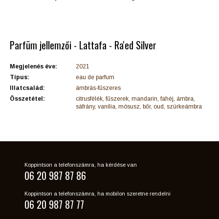
Parfüm jellemzői - Lattafa - Ra'ed Silver
Megjelenés éve:
2021
Típus:
eau de parfum
Illatcsalád:
ámbrás-fűszeres
Összetétel:
citrusfélék, fűszerek, mandarin, fahéj, ámbra,
sáfrány, vanília, mósusz, bőr, oud, szürkeámbra
Koppintson a telefonszámra, ha kérdése van
06 20 987 87 86
Koppintson a telefonszámra, ha mobilon szeretne rendelni
06 20 987 87 77