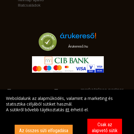
Illatcsaládok
Árukereső.hu
marketplace partner
Weboldalunk az alapműködés, valamint a marketing és
statisztika céljából sütiket használ.
A sütikről bővebb tájékoztatás
itt
érhető el.
A LEGJOBB AJÁNLATAINK AZ ÖN CÍMÉRE!
Csak az
Az összes süti elfogadása
alapvető sütik