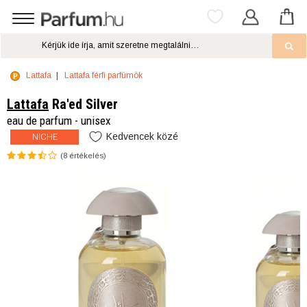
Lattafa
Lattafa férfi parfümök
Lattafa
Ra'ed Silver
eau de parfum - unisex
Kedvencek közé
NICHE
(
8
értékelés)