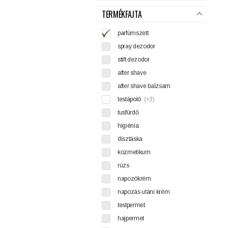
TERMÉKFAJTA
parfümszett
spray dezodor
stift dezodor
after shave
after shave balzsam
testápoló
(+3)
tusfürdő
higiénia
dísztáska
kozmetikum
rúzs
napozókrém
napozás utáni krém
testpermet
hajpermet