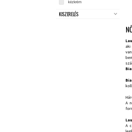
kézkrém
KISZERELÉS
NŐ
Lau
aki
van
ben
szá
Bia
Bi
kol
Hár
A n
for
Lau
A c
leg