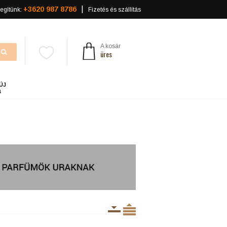
+3620 987 8786
egítünk:
Fizetés és szállítás
A kosár
üres
ÚJ
a