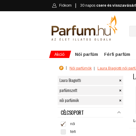
Fiókom
30 napos
csere és visszavásár
Akció
Női parfüm
Férfi parfüm
Női parfümök
Laura Biagiotti női par
L
×
Laura Biagiotti
×
parfümszett
×
női parfümök
SZŰRÉS
CÉLCSOPORT
L
női
férfi