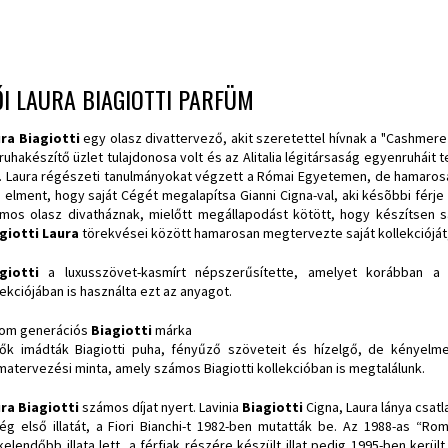
I LAURA BIAGIOTTI PARFÜM
ra Biagiotti
egy olasz divattervező, akit szeretettel hívnak a "Cashmere 
 ruhakészítő üzlet tulajdonosa volt és az Alitalia légitársaság egyenruháit t
. Laura régészeti tanulmányokat végzett a Római Egyetemen, de hamarosan
 elment, hogy saját Cégét megalapítsa Gianni Cigna-val, aki késõbbi férje
mos olasz divatháznak, mielőtt megállapodást kötött, hogy készítsen sa
giotti Laura
törekvései között hamarosan megtervezte saját kollekcióját
agiotti
a luxusszövet-kasmírt népszerűsítette, amelyet korábban a
lekciójában is használta ezt az anyagot.
om generációs
Biagiotti
márka
ők imádták Biagiotti puha, fényűző szöveteit és hízelgő, de kényelme
matervezési minta, amely számos Biagiotti kollekcióban is megtalálunk.
ra Biagiotti
számos díjat nyert. Lavinia
Biagiotti
Cigna, Laura lánya csatl
ég első illatát, a Fiori Bianchi-t 1982-ben mutatták be. Az 1988-as “Ro
kelendőbb illata lett, a férfiak részére készült illat pedig 1995-ben került