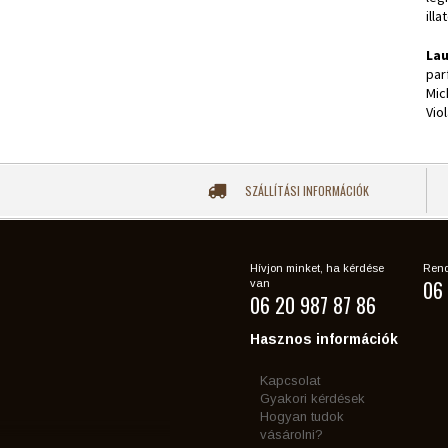
ill
Lau
par
Mic
Vio
SZÁLLÍTÁSI INFORMÁCIÓK
Hívjon minket, ha kérdése
Rend
06 
van
06 20 987 87 86
Hasznos információk
Kapcsolat
Gyakori kérdések
Hogyan tudok
vásárolni?