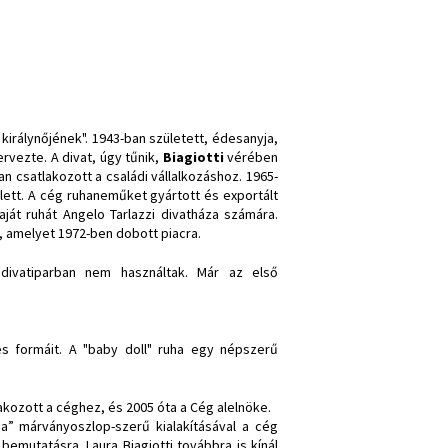
királynőjének". 1943-ban született, édesanyja,
ervezte. A divat, úgy tűnik,
Biagiotti
vérében
 csatlakozott a családi vállalkozáshoz. 1965-
 lett. A cég ruhaneműket gyártott és exportált
ját ruhát Angelo Tarlazzi divatháza számára.
, amelyet 1972-ben dobott piacra.
 divatiparban nem használtak. Már az első
s formáit. A "baby doll" ruha egy népszerű
akozott a céghez, és 2005 óta a Cég alelnöke.
ma” márványoszlop-szerű kialakításával a cég
 bemutatásra. Laura Biagiotti továbbra is kínál