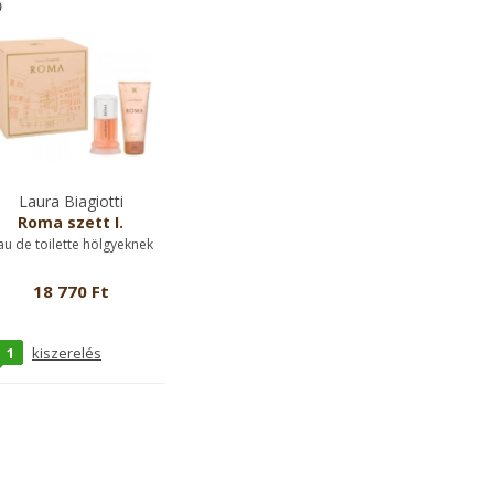
Laura Biagiotti
Roma szett I.
au de toilette hölgyeknek
18 770 Ft
1
kiszerelés