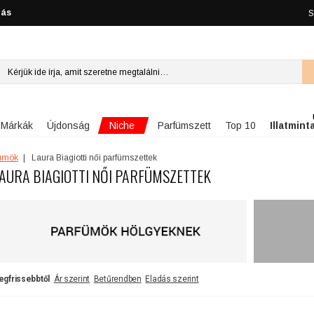
lás
S
Niche
Márkák
Újdonság
Parfümszett
Top 10
Illatmint
fümök
Laura Biagiotti női parfümszettek
AURA BIAGIOTTI NŐI PARFÜMSZETTEK
egfrissebbtől
Ár szerint
Betűrendben
Eladás szerint