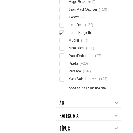
Hugo Boss
(+15)
Jean Paul Gaultier
(+13)
Kenzo
(+2)
Lancôme
(+20)
Laura Biagiotti
Mugler
(+7)
Nina Ricci
(+11)
Paco Rabanne
(+27)
Prada
(+20)
Versace
(+47)
Yves Saint-Laurent
(+23)
összes parfüm márka
ÁR
KATEGÓRIA
TÍPUS