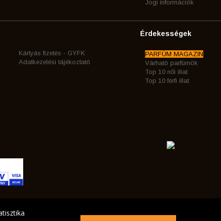
Jogi információk
Érdekességek
Kártyás fizetés - GYFK
PARFÜM MAGAZIN
Adatkezelési tájékoztató
Várható parfümök
Top 10 női illat
Top 10 férfi illat
tisztika