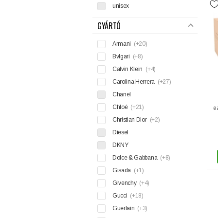
unisex
GYÁRTÓ
Armani
(+20)
Bvlgari
(+8)
Calvin Klein
(+4)
Carolina Herrera
(+27)
Chanel
Chloé
(+21)
e
Christian Dior
(+2)
Diesel
DKNY
Dolce & Gabbana
(+8)
Gisada
(+1)
Givenchy
(+4)
Gucci
(+18)
Guerlain
(+3)