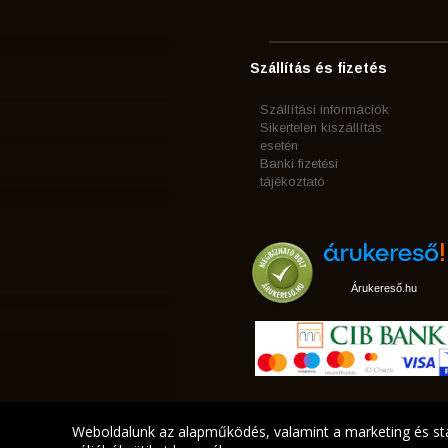
Szállítás és fizetés
Szállítási információk
Sikertelen kiszállítás
esetén
Banki fizetési
tájékoztató
Árukereső.hu
Weboldalunk az alapműködés, valamint a marketing és sta