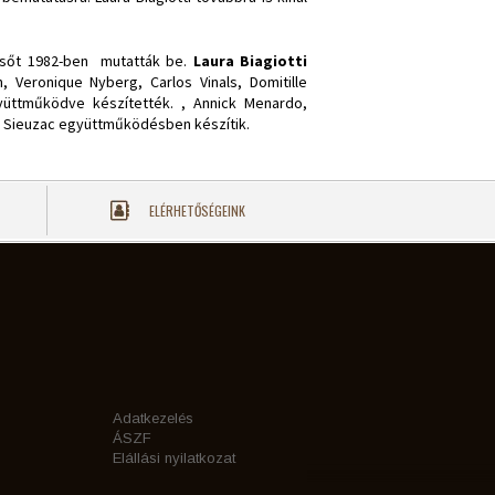
elsőt 1982-ben mutatták be.
Laura Biagiotti
 Veronique Nyberg, Carlos Vinals, Domitille
együttműködve készítették. , Annick Menardo,
cas Sieuzac együttműködésben készítik.
ELÉRHETŐSÉGEINK
Adatkezelés
ÁSZF
Elállási nyilatkozat