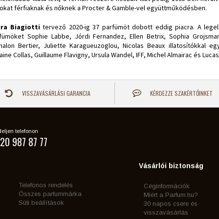
atokat férfiaknak és nőknek a Procter & Gamble-vel együttműködésben.
ra Biagiotti
tervező 2020-ig 37 parfümöt dobott eddig piacra. A leg
fümöket Sophie Labbe, Jórdi Fernandez, Ellen Betrix, Sophia Grojsman,
halon Bertier, Juliette Karagueuzoglou, Nicolas Beaux illatosítókkal 
laine Collas, Guillaume Flavigny, Ursula Wandel, IFF, Michel Almairac és Lu
VISSZAVÁSÁRLÁSI GARANCIA
KÉRDEZZE SZAKÉRTŐINKET
eljen telefonon
20 987 87 77
Vásárlói biztonság
Telefonos rendelés
Céginformációk
Összes parfummárka
Miért a Parfum.hu?
Süti beállítások
30 napos csere és
visszavásárlás