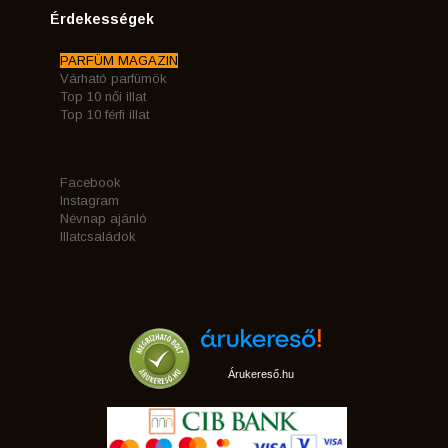
Érdekességek
PARFÜM MAGAZIN
Várható parfümök
Top 10 női illat
Top 10 férfi illat
Facebook
Instagram
Névnap ajánló
Illatcsaládok
Árukereső.hu