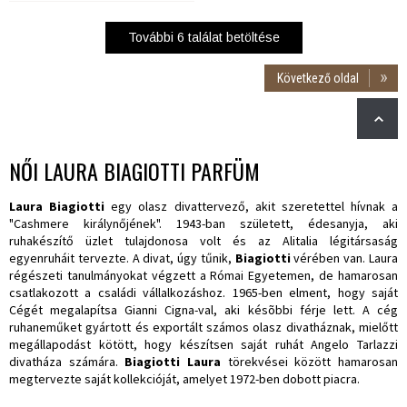
További
6
találat betöltése
Következő oldal
NŐI LAURA BIAGIOTTI PARFÜM
Laura Biagiotti
egy olasz divattervező, akit szeretettel hívnak a
"Cashmere királynőjének". 1943-ban született, édesanyja, aki
ruhakészítő üzlet tulajdonosa volt és az Alitalia légitársaság
egyenruháit tervezte. A divat, úgy tűnik,
Biagiotti
vérében van. Laura
régészeti tanulmányokat végzett a Római Egyetemen, de hamarosan
csatlakozott a családi vállalkozáshoz. 1965-ben elment, hogy saját
Cégét megalapítsa Gianni Cigna-val, aki késõbbi férje lett. A cég
ruhaneműket gyártott és exportált számos olasz divatháznak, mielőtt
megállapodást kötött, hogy készítsen saját ruhát Angelo Tarlazzi
divatháza számára.
Biagiotti Laura
törekvései között hamarosan
megtervezte saját kollekcióját, amelyet 1972-ben dobott piacra.