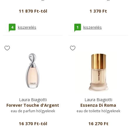
11 870 Ft-tól
1 370 Ft
4
1
kiszerelés
kiszerelés
Laura Biagiotti
Laura Biagiotti
Forever Touche d'Argent
Essenza Di Roma
eau de parfum hölgyeknek
eau de toilette hölgyeknek
16 370 Ft-tól
16 270 Ft