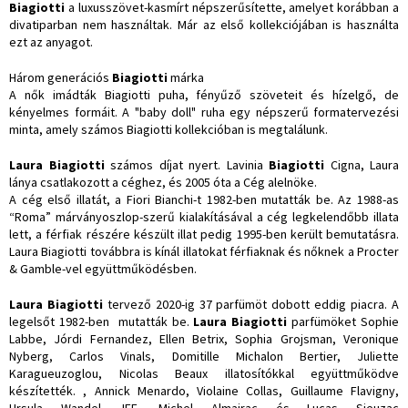
Biagiotti
a luxusszövet-kasmírt népszerűsítette, amelyet korábban a
divatiparban nem használtak. Már az első kollekciójában is használta
ezt az anyagot.
Három generációs
Biagiotti
márka
A nők imádták Biagiotti puha, fényűző szöveteit és hízelgő, de
kényelmes formáit. A "baby doll" ruha egy népszerű formatervezési
minta, amely számos Biagiotti kollekcióban is megtalálunk.
Laura Biagiotti
számos díjat nyert. Lavinia
Biagiotti
Cigna, Laura
lánya csatlakozott a céghez, és 2005 óta a Cég alelnöke.
A cég első illatát, a Fiori Bianchi-t 1982-ben mutatták be. Az 1988-as
“Roma” márványoszlop-szerű kialakításával a cég legkelendőbb illata
lett, a férfiak részére készült illat pedig 1995-ben került bemutatásra.
Laura Biagiotti továbbra is kínál illatokat férfiaknak és nőknek a Procter
& Gamble-vel együttműködésben.
Laura Biagiotti
tervező 2020-ig 37 parfümöt dobott eddig piacra. A
legelsőt 1982-ben mutatták be.
Laura Biagiotti
parfümöket Sophie
Labbe, Jórdi Fernandez, Ellen Betrix, Sophia Grojsman, Veronique
Nyberg, Carlos Vinals, Domitille Michalon Bertier, Juliette
Karagueuzoglou, Nicolas Beaux illatosítókkal együttműködve
készítették. , Annick Menardo, Violaine Collas, Guillaume Flavigny,
Ursula Wandel, IFF, Michel Almairac és Lucas Sieuzac