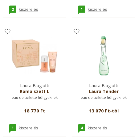
2
1
kiszerelés
kiszerelés
Laura Biagiotti
Laura Biagiotti
Roma szett I.
Laura Tender
eau de toilette hölgyeknek
eau de toilette hölgyeknek
18 770 Ft
13 070 Ft-tól
1
4
kiszerelés
kiszerelés