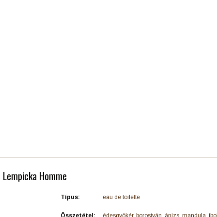
a - Lempicka Homme
Típus:
eau de toilette
Összetétel:
édesgyökér, borostyán, ánizs, mandula, ibo