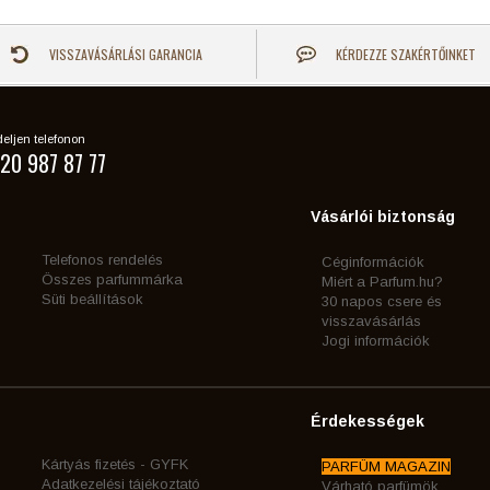
VISSZAVÁSÁRLÁSI GARANCIA
KÉRDEZZE SZAKÉRTŐINKET
eljen telefonon
20 987 87 77
Vásárlói biztonság
Telefonos rendelés
Céginformációk
Összes parfummárka
Miért a Parfum.hu?
Süti beállítások
30 napos csere és
visszavásárlás
Jogi információk
Érdekességek
Kártyás fizetés - GYFK
PARFÜM MAGAZIN
Adatkezelési tájékoztató
Várható parfümök