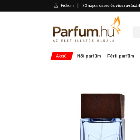
Fiókom
30 napos
csere és visszavásár
Akció
Női parfüm
Férfi parfüm