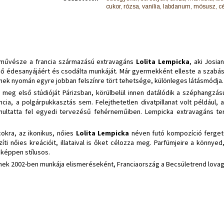
cukor, rózsa, vanília, labdanum, mósusz, c
ú művésze a francia származású extravagáns
Lolita Lempicka
, aki Josi
nő édesanyájáért és csodálta munkáját. Már gyermekként elleste a szabás-
nek nyomán egyre jobban felszínre tört tehetsége, különleges látásmódja.
a meg első stúdióját Párizsban, körülbelül innen datálódik a széphangzás
ia, a polgárpukkasztás sem. Felejthetetlen divatpillanat volt például, 
onultatta fel egyedi tervezésű fehérneműiben. Lempicka extravagáns te
cokra, az ikonikus, nőies
Lolita Lempick
a
néven futó kompozíció fergete
i nőies kreációit, illataival is őket célozza meg. Parfümjeire a könnyed
nképpen stílusos.
znek 2002-ben munkája elismeréseként, Franciaország a Becsületrend lova