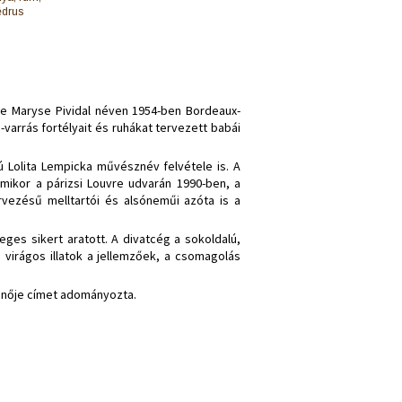
édrus
ane Maryse Pividal néven 1954-ben Bordeaux
-
varrás fortélyait és ruhákat tervezett babái
ú Lolita Lempicka művésznév felvétele is. A
amikor a párizsi Louvre udvarán 1990-ben, a
rvezésű melltartói és alsóneműi azóta is a
ges sikert aratott. A divatcég a sokoldalú,
, virágos illatok a jellemzőek, a csomagolás
gnője címet adományozta.