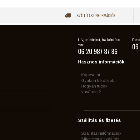
SZÁLLÍTÁSI INFORMÁCIÓK
Hívjon minket, ha kérdése
Rend
06 
van
06 20 987 87 86
Hasznos információk
Kapcsolat
Gyakori kérdések
Hogyan tudok
vásárolni?
Szállítás és fizetés
Szállítási információk
Sikertelen kiszállítás