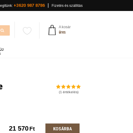
+3620 987 8786
egítünk:
Fizetés és szállítás
A kosár
üres
ÚJ
a
e
(
1
értékelés)
21 570
Ft
KOSÁRBA