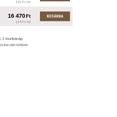
215 Ft / ml
16 470
Ft
KOSÁRBA
164 Ft / ml
1-3 munkanap
gozása után küldünk.