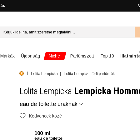
lás
S
Niche
Márkák
Újdonság
Parfümszett
Top 10
Illatmint
Lolita Lempicka
Lolita Lempicka férfi parfümök
Lempicka Homm
Lolita Lempicka
eau de toilette uraknak
Kedvencek közé
100 ml
eau de toilette