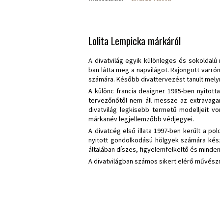
Lolita Lempicka márkáról
A divatvilág egyik különleges és sokoldal
ban
látta meg a napvilágot. Rajongott varró
számára. Később divattervezést tanult mely
A különc francia designer 1985-ben nyitott
tervezőnőtől nem áll messze az extravaganc
divatvilág legkisebb termetű modelljeit v
márkanév legjellemzőbb védjegyei.
A divatcég első illata 1997-ben került a pol
nyitott gondolkodású hölgyek számára készít
általában díszes, figyelemfelkeltő és minde
A divatvilágban számos sikert elérő művés