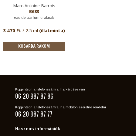
Marc-Antoine Barrois
B683
eau de parfum uraknak
3 470 Ft
/ 2.5 ml
(illatminta)
KOSÁRBA RAKOM
Koppintson a telefonszámra, ha kérdése van
06 20 987 87 86
Koppintson a telefonszámra, ha mobilon szeretne rendelni
06 20 987 87 77
Hasznos információk