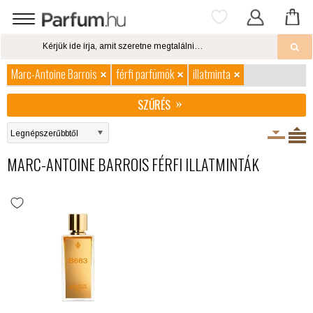
Marc-Antoine Barrois
férfi parfümök
illatminta
SZŰRÉS
MARC-ANTOINE BARROIS FÉRFI ILLATMINTÁK