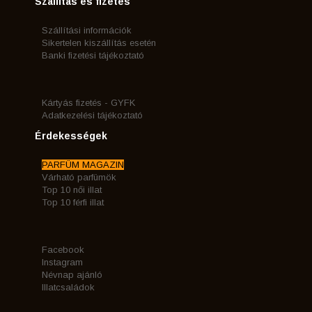
Szállítás és fizetés
Szállítási információk
Sikertelen kiszállítás esetén
Banki fizetési tájékoztató
Kártyás fizetés - GYFK
Adatkezelési tájékoztató
Érdekességek
PARFÜM MAGAZIN
Várható parfümök
Top 10 női illat
Top 10 férfi illat
Facebook
Instagram
Névnap ajánló
Illatcsaládok