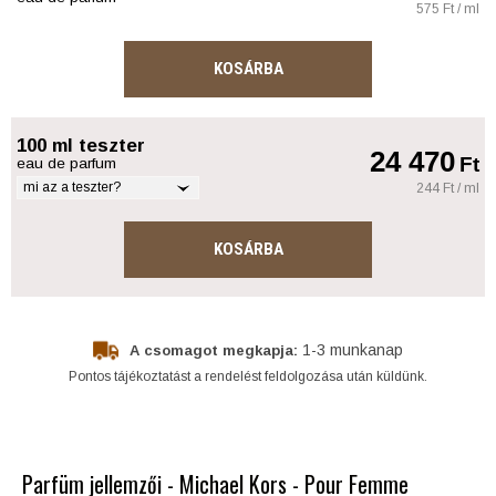
575 Ft / ml
KOSÁRBA
100 ml teszter
24 470
Ft
eau de parfum
mi az a teszter?
244 Ft / ml
KOSÁRBA
1-3 munkanap
A csomagot megkapja:
Pontos tájékoztatást a rendelést feldolgozása után küldünk.
Parfüm jellemzői - Michael Kors - Pour Femme