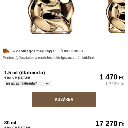
1-3 munkanap
A csomagot megkapja:
Pontos tájékoztatást a rendelést feldolgozása után küldünk.
1.5 ml (illatminta)
1 470
Ft
eau de parfum
mi az az illatminta?
1470 Ft / ml
KOSÁRBA
17 270
30 ml
Ft
eau de parfum