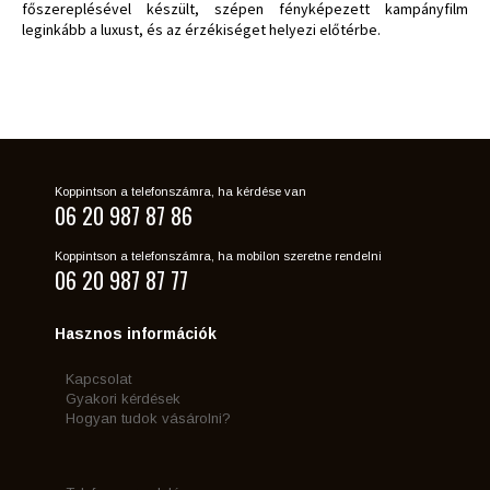
főszereplésével készült, szépen fényképezett kampányfilm
leginkább a luxust, és az érzékiséget helyezi előtérbe.
Koppintson a telefonszámra, ha kérdése van
06 20 987 87 86
Koppintson a telefonszámra, ha mobilon szeretne rendelni
06 20 987 87 77
Hasznos információk
Kapcsolat
Gyakori kérdések
Hogyan tudok vásárolni?