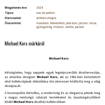
Megjelenés éve:
2024
Típus:
eau de parfum
Illatcsalád:
ámbrás-virágos
Összetétel:
mandarin, feketeribizli, pink bors, jázmin, rózsa,
gyöngyvirág, mósusz, vanília, pacsuli
Michael Kors márkáról
Michael Kors
Kétségtelen, hogy napjaink egyik legnépszerűbb divattervezője,
az amerikai designer
Michael Kors
, aki az 1981-ben bemutatott
első kollekciójának debütálása óta sikeresen hódította meg a világ
divatpiacát.
A kozmopolita életstílus, a modernség és az elegancia jelenik meg
a magas minőségű ruházati termékeket és luxuskiegészítőket
kínáló
Michael Kors
divatház kollekcióiban.