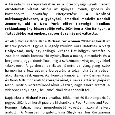
A társadalmi szerepvállalásban és a jótékonysági ügyek mellett
elkötelezett vállalat víziója az igényes, trendi, globális és
kozmopolita divatirány elterjesztése.
A korábbi
márkanagykövetet, a gyönyörű, amerikai modellt Kendall
Jenner-t, aki a New York elött tisztelgő ikonikus
reklámkampány főszereplője volt, 2024-ben a Kim Da-hyun, a
fiatal dél-koreai énekes, rapper és színésznő váltotta.
Az első Michael Kors illat a
Michael for women
2001-ben került az
üzletek polcaira. Egyike a legnépszerűbb Kors illatoknak a
Very
Hollywood
, mely egy csillogó -virágos illat hölgyek számára. A
2009-ben induló kompozíció nyitányában a málna, a mandarin és a
bergamott jegyei dominálnak, míg a szívzónában virágos jegyekkel
találkozunk. A gardénia, az illatos jázmin, az ylang-ylang szép
harmóniája a lezárásban a borostyán, a tölgymoha és a vetiver
akkordjaival válik eggyé. Az ikonikus kampány, mely Carmen Kass
és Noah Mills modellek főszereplésével, a neves sztárfényképész
Mario Testino közreműködésével készült, nagy sikert aratott. A
videoban Lady Gaga „The Fame” című dala csendült fel.
Napjainkra a
Michael Kors
divatház több, mint 60 illatkompozíciót
jegyez. 2024-ben került piacra a Michael Kors Pour Femme and Pour
Homme illatpár, mely megjelenését követően azonnal sikert
aratott. A Miamiban forgatott, Irina Shayk és Jon Kortajarena